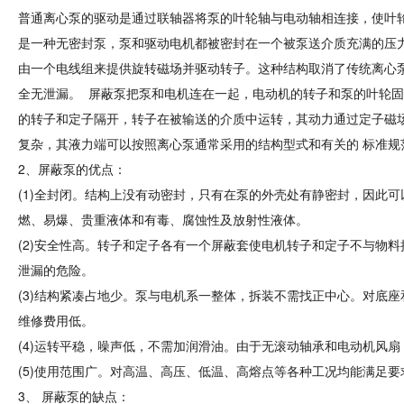
普通离心泵的驱动是通过联轴器将泵的叶轮轴与电动轴相连接，使叶
是一种无密封泵，泵和驱动电机都被密封在一个被泵送介质充满的压力
由一个电线组来提供旋转磁场并驱动转子。这种结构取消了传统离心
全无泄漏。 屏蔽泵把泵和电机连在一起，电动机的转子和泵的叶轮固
的转子和定子隔开，转子在被输送的介质中运转，其动力通过定子磁场
复杂，其液力端可以按照离心泵通常采用的结构型式和有关的 标准规
2、屏蔽泵的优点：
(1)全封闭。结构上没有动密封，只有在泵的外壳处有静密封，因此
燃、易爆、贵重液体和有毒、腐蚀性及放射性液体。
(2)安全性高。转子和定子各有一个屏蔽套使电机转子和定子不与物
泄漏的危险。
(3)结构紧凑占地少。泵与电机系一整体，拆装不需找正中心。对底
维修费用低。
(4)运转平稳，噪声低，不需加润滑油。由于无滚动轴承和电动机
(5)使用范围广。对高温、高压、低温、高熔点等各种工况均能满足
3、 屏蔽泵的缺点：