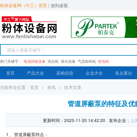
粉体设备网（中工）首页
|
放到桌面
热门关键字：
电池回收设备
混合机
筛分设备
气流粉碎机
拆包机
首页
产品大全
采购信息
企业大全
名企展台
当前所在位置：
首页
>
资讯
>
技术文章
管道屏蔽泵的特征及优
更新时间：2023-11-20 14:42:20 发布企业：
上
1、 管道屏蔽泵特点：