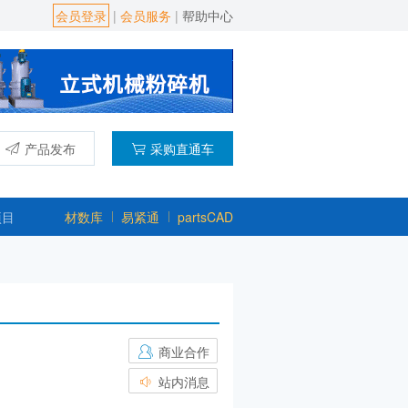
会员登录
|
会员服务
|
帮助中心
产品发布
采购直通车
项目
材数库
易紧通
partsCAD
商业合作
站内消息