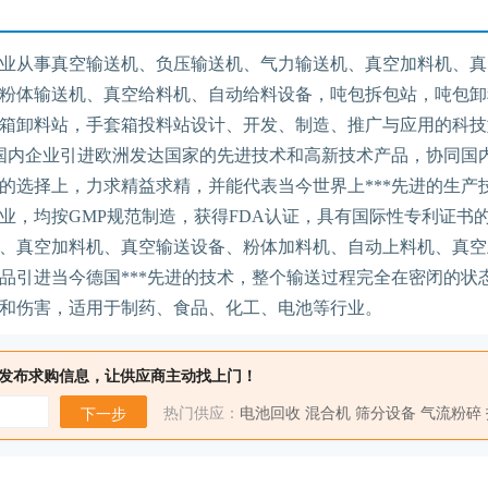
业从事真空输送机、负压输送机、气力输送机、真空加料机、真
粉体输送机、真空给料机、自动给料设备，吨包拆包站，吨包卸
箱卸料站，手套箱投料站设计、开发、制造、推广与应用的科技
向国内企业引进欧洲发达国家的先进技术和高新技术产品，协同国
的选择上，力求精益求精，并能代表当今世界上***先进的生产
业，均按
GMP
规范制造，获得
FDA
认证，具有国际性专利证书
、真空加料机、真空输送设备、粉体加料机、自动上料机、真空
品引进当今德国***先进的技术，整个输送过程完全在密闭的状
和伤害，适用于制药、食品、化工、电池等行业。
发布求购信息，让供应商主动找上门！
热门供应：
电池回收
混合机
筛分设备
气流粉碎
下一步