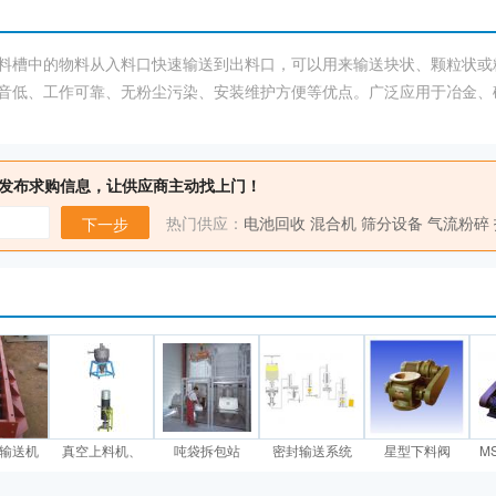
使料槽中的物料从入料口快速输送到出料口，可以用来输送块状、颗粒状
音低、工作可靠、无粉尘污染、安装维护方便等优点。广泛应用于冶金、
发布求购信息，让供应商主动找上门！
热门供应：
电池回收
混合机
筛分设备
气流粉碎
下一步
板输送机
真空上料机、
吨袋拆包站
密封输送系统
星型下料阀
M