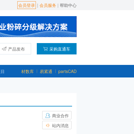
会员登录
|
会员服务
|
帮助中心
产品发布
采购直通车
项目
材数库
易紧通
partsCAD
商业合作
站内消息