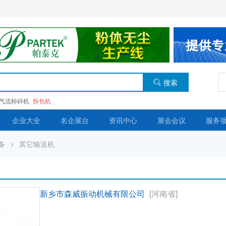
搜索
气流粉碎机
拆包机
企业大全
名企展台
资讯中心
展会会议
服务
备
>
其它输送机
新乡市森威振动机械有限公司
[河南省]