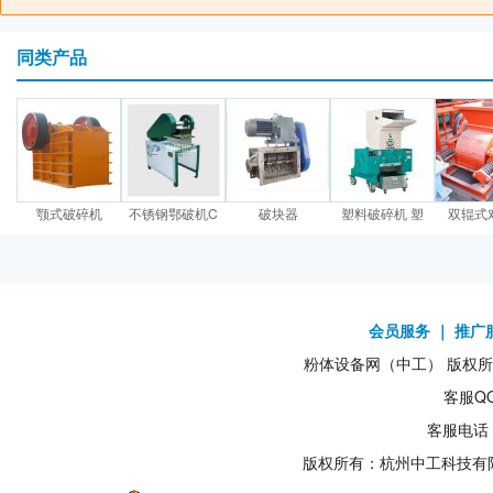
同类产品
颚式破碎机
不锈钢鄂破机C
破块器
塑料破碎机 塑
双辊式
会员服务
｜
推广
粉体设备网（中工） 版权所有1
客服QQ
客服电话：
版权所有：杭州中工科技有