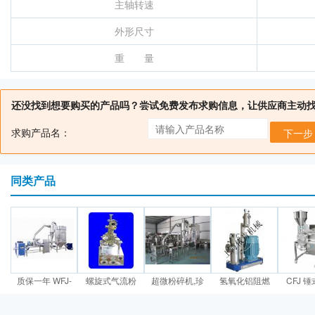
主轴转速
外形尺寸
重 量
还没找到想要购买的产品吗？尝试免费发布求购信息，让供应商主动
求购产品名：
下一步
同类产品
质保一年 WFJ-
螺旋式气流粉
超微粉碎机,珍
氢氧化铝阻燃
CFJ 