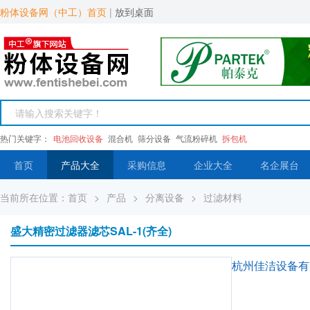
粉体设备网（中工）首页
|
放到桌面
热门关键字：
电池回收设备
混合机
筛分设备
气流粉碎机
拆包机
首页
产品大全
采购信息
企业大全
名企展台
当前所在位置：
首页
>
产品
>
分离设备
>
过滤材料
盛大精密过滤器滤芯SAL-1(齐全)
杭州佳洁设备有