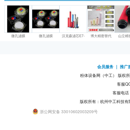
微孔滤膜
微孔滤膜
汉克森滤芯E7-
博大精密替代
山立精
会员服务
｜
推广
粉体设备网（中工） 版权所有1
客服QQ
客服电话：
版权所有：杭州中工科技有
浙公网安备 33010602003209号