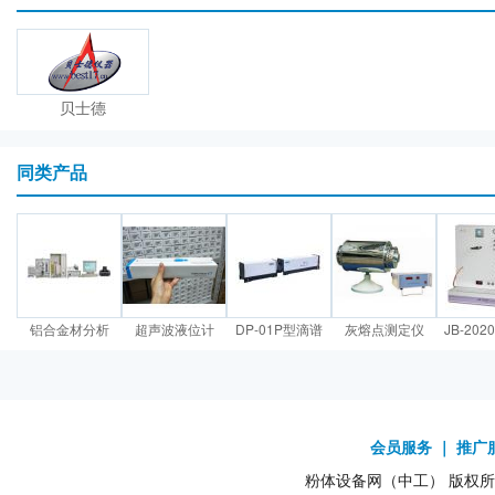
贝士德
同类产品
铝合金材分析
超声波液位计
DP-01P型滴谱
灰熔点测定仪
JB-20
会员服务
｜
推广
粉体设备网（中工） 版权所有1