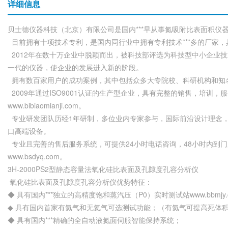
详细信息
贝士德仪器科技（北京）有限公司是国内***早从事氮吸附比表面积
目前拥有十项技术专利，是国内同行业中拥有专利技术***多的厂家
2012年在数十万企业中脱颖而出，被科技部评选为科技型中小企业
一代的仪器，使企业的发展进入新的阶段。
拥有数百家用户的成功案例，其中包括众多大专院校、科研机构和知名
2009年通过ISO9001认证的生产型企业，具有完整的销售，培
www.bibiaomianji.com。
专业研发团队历经1年研制，多位业内专家参与，国际前沿设计理念
口高端设备。
专业且完善的售后服务系统，可提供24小时电话咨询，48小时内到
www.bsdyq.com。
3H-2000PS2型静态容量法氧化硅比表面及孔隙度孔容分析仪
氧化硅比表面及孔隙度孔容分析仪优势特征：
◆ 具有国内***独立的高精度饱和蒸汽压（P0）实时测试站www.bbmjy.
◆ 具有国内首家有氦气和无氦气可选测试功能；（有氦气可提高死体
◆ 具有国内***精确的全自动液氮面伺服智能保持系统；