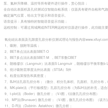
泵、氮杯升降梯、温控等所有硬件进行操作，赏心悦目；
全自动比表面积及孔径测试仪智能自检系统：仪器具有硬件自检和气
确定漏气位置，给出文字提示和语音提示。
语音提示：具有独特的智能语音提示功能；
远程控制：可通过局域网或INTER网远程对仪器进行操作，此功能
氧化硅比表面及孔隙度孔容分析仪测试理论与报告内容www.xifuyi.co
1、吸附、脱附等温线；
2、BET单点法比表面SBET-O
3、BET多点法比表面SBET-M ，BET常数CBET
4、朗格缪尔（Langmuir）比表面S Langmuir ，朗格缪尔平衡常数b L
5、统计吸附层厚度法外比表面（STSA）S外
6、粒度估算报告和真密度；
7、BJH法孔容孔径分布；（微分、积分孔体积、孔面积、孔径分布
8、MK-plate法（平行板模型）孔容孔径分布（为BJH法的补充，
9、t-plot法（Boder）微孔分析；（V-t图，t法微孔孔径分布图）
10、MP法(Brunauer) 微孔分析；（V-t图，微孔孔径分布图）（
11、D-R法（Dubinin- Astakhov）微孔分析；