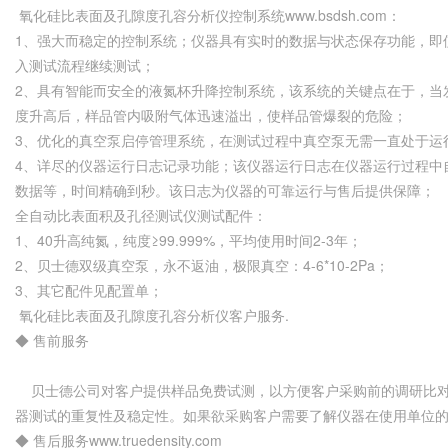
氧化硅比表面及孔隙度孔容分析仪控制系统www.bsdsh.com：
1、强大而稳定的控制系统；仪器具有实时的数据与状态保存功能，即
入测试流程继续测试；
2、具有智能而安全的液氮杯升降控制系统，该系统的关键点在于，当
度升高后，样品管内吸附气体迅速溢出，使样品管爆裂的危险；
3、优化的真空泵启停管理系统，在测试过程中真空泵无需一直处于运
4、详尽的仪器运行日志记录功能；该仪器运行日志在仪器运行过程中
数据等，时间精确到秒。该日志为仪器的可靠运行与售后提供保障；
全自动比表面积及孔径测试仪测试配件：
1、40升高纯氮，纯度≥99.999%，平均使用时间2-3年；
2、贝士德双级真空泵，永不返油，极限真空：4-6*10-2Pa；
3、其它配件见配置单；
氧化硅比表面及孔隙度孔容分析仪客户服务.
◆ 售前服务
贝士德公司对客户提供样品免费试测，以方便客户采购前的调研比对
器测试的重复性及稳定性。如果欲采购客户需要了解仪器在使用单位
◆ 售后服务www.truedensity.com