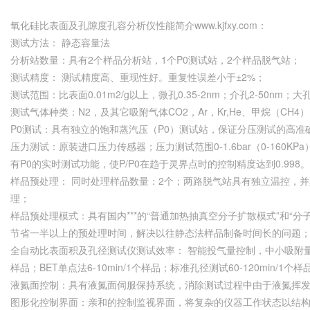
氧化硅比表面及孔隙度孔容分析仪性能简介www.kjfxy.com：
测试方法： 静态容量法
分析站数量：具有2个样品分析站，1个P0测试站，2个样品脱气站；
测试精度： 测试精度高、重现性好。重复性误差小于±2%；
测试范围：比表面0.01m2/g以上，微孔0.35-2nm；介孔2-50nm
测试气体种类：N2，及其它吸附气体CO2，Ar，Kr,He、甲烷（CH4
P0测试：具有独立的饱和蒸汽压（P0）测试站，保证分压测试的高准
压力测试：原装进口压力传感器；压力测试范围0-1.6bar（0-160KPa
有P0的实时测试功能，使P/P0在趋于灵界点时的控制精度达到0.998。
样品预处理： 同时处理样品数量：2个；两路脱气站具有独立温控，
理；
样品预处理模式：具有国内***的“普通加热抽真空分子扩散模式”和“
节省一半以上的预处理时间，解决以往静态法样品制备时间长的问题
全自动比表面积及孔径测试仪测试效率： 智能投气量控制，中小吸附量样品2-3
样品；BET单点法6-10min/1个样品；标准孔径测试60-120min/
液氮面控制：具有液氮面伺服保持系统，消除测试过程中由于液氮挥
图形化控制界面：亲和的控制监视界面，将复杂的仪器工作状态以结