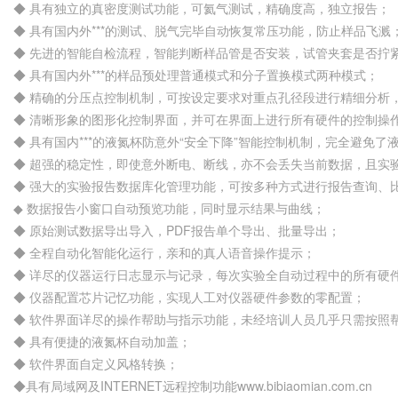
◆ 具有独立的真密度测试功能，可氦气测试，精确度高，独立报告；
◆ 具有国内外***的测试、脱气完毕自动恢复常压功能，防止样品飞溅
◆ 先进的智能自检流程，智能判断样品管是否安装，试管夹套是否拧
◆ 具有国内外***的样品预处理普通模式和分子置换模式两种模式；
◆ 精确的分压点控制机制，可按设定要求对重点孔径段进行精细分析
◆ 清晰形象的图形化控制界面，并可在界面上进行所有硬件的控制操
◆ 具有国内***的液氮杯防意外“安全下降”智能控制机制，完全避免
◆ 超强的稳定性，即使意外断电、断线，亦不会丢失当前数据，且实
◆ 强大的实验报告数据库化管理功能，可按多种方式进行报告查询、比较与分
◆ 数据报告小窗口自动预览功能，同时显示结果与曲线；
◆ 原始测试数据导出导入，PDF报告单个导出、批量导出；
◆ 全程自动化智能化运行，亲和的真人语音操作提示；
◆ 详尽的仪器运行日志显示与记录，每次实验全自动过程中的所有硬
◆ 仪器配置芯片记忆功能，实现人工对仪器硬件参数的零配置；
◆ 软件界面详尽的操作帮助与指示功能，未经培训人员几乎只需按照
◆ 具有便捷的液氮杯自动加盖；
◆ 软件界面自定义风格转换；
◆具有局域网及INTERNET远程控制功能www.bibiaomian.com.cn