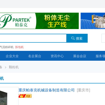
搜索
气流粉碎机
拆包机
企业大全
名企展台
资讯中心
展会会议
服务
备
>
颗粒机
丸机
重庆帕泰克机械设备制造有限公司
[重庆市]