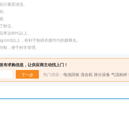
实行逐层清洗。
卸。
能。
了粉尘。
品率达90%以上。
8g/cm3以上，有利于制得衣膜均匀的膜释丸。
控制，便于科学管理。
发布求购信息，让供应商主动找上门！
热门供应：
电池回收
混合机
筛分设备
气流粉碎
下一步