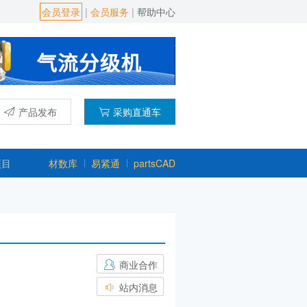
会员登录
|
会员服务
|
帮助中心
产品发布
采购直通车
项目
材数库
易紧通
partsCAD
商业合作
站内消息