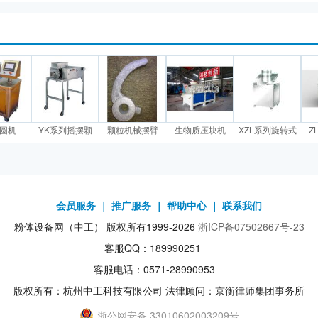
滚圆机
YK系列摇摆颗
颗粒机械摆臂
生物质压块机
XZL系列旋转式
Z
会员服务
｜
推广服务
｜
帮助中心
｜
联系我们
粉体设备网（中工） 版权所有1999-2026
浙ICP备07502667号-23
客服QQ：189990251
客服电话：0571-28990953
版权所有：杭州中工科技有限公司 法律顾问：京衡律师集团事务所
浙公网安备 33010602003209号