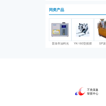
同类产品
普洛帝油料光
YK-160型摇摆
SP