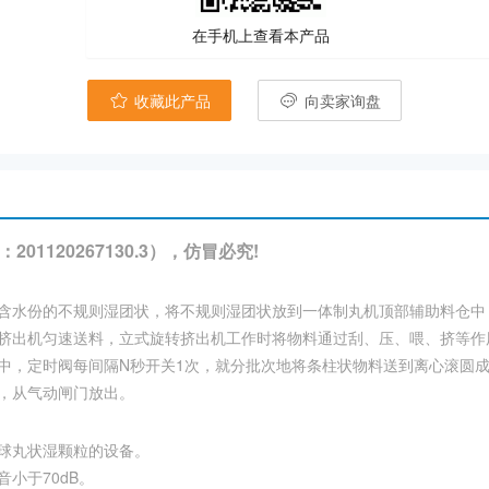
在手机上查看本产品
收藏此产品
向卖家询盘
1120267130.3），仿冒必究!
含水份的不规则湿团状，将不规则湿团状放到一体制丸机顶部辅助料仓中
挤出机匀速送料，立式旋转挤出机工作时将物料通过刮、压、喂、挤等作
中，定时阀每间隔N秒开关1次，就分批次地将条柱状物料送到离心滚圆
，从气动闸门放出。
球丸状湿颗粒的设备。
小于70dB。