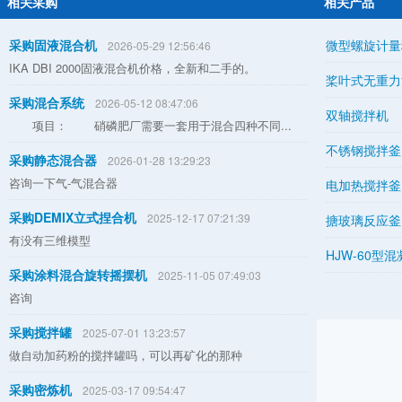
相关采购
相关产品
采购固液混合机
微型螺旋计量
2026-05-29 12:56:46
IKA DBI 2000固液混合机价格，全新和二手的。
桨叶式无重力
采购混合系统
2026-05-12 08:47:06
双轴搅拌机
项目： 硝磷肥厂需要一套用于混合四种不同...
不锈钢搅拌釜
采购静态混合器
2026-01-28 13:29:23
咨询一下气-气混合器
电加热搅拌釜
采购DEMIX立式捏合机
2025-12-17 07:21:39
搪玻璃反应釜13
有没有三维模型
HJW-60型
采购涂料混合旋转摇摆机
2025-11-05 07:49:03
咨询
采购搅拌罐
2025-07-01 13:23:57
做自动加药粉的搅拌罐吗，可以再矿化的那种
采购密炼机
2025-03-17 09:54:47