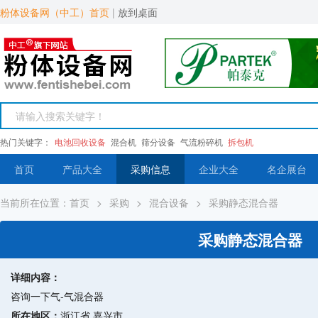
粉体设备网（中工）首页
|
放到桌面
热门关键字：
电池回收设备
混合机
筛分设备
气流粉碎机
拆包机
首页
产品大全
采购信息
企业大全
名企展台
当前所在位置：
首页
>
采购
>
混合设备
>
采购静态混合器
采购静态混合器
详细内容：
咨询一下气-气混合器
所在地区：
浙江省 嘉兴市