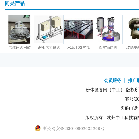
同类产品
气体运送用鼓
密相气力输送
水泥干粉空气
真空输送机
玻璃制
会员服务
｜
推广
粉体设备网（中工） 版权所有1
客服QQ
客服电话：
版权所有：杭州中工科技有
浙公网安备 33010602003209号