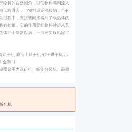
于物料的自然倾角，以便物料顺利流入
由低端进入，与物料成逆流接触，也有
动过程中，直接或间接得到了载热体的
装有抄板，它的作用是把物料抄起来又
热体经干燥器以后，一般需要旋风除尘
烘干机 膨润土烘干机 砂子烘干机 污
 金泰11
磁团聚重力选矿机、螺旋分级机、高频
拆包机