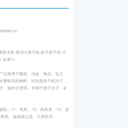
shebei.cn
烘干机 膨润土烘干机 砂子烘干机 污
 金泰11
广泛使用于建材、冶金、食品、化工、
水量较高的物料。特别是烘干机沙子，
较大、操作方便等。常用于烘干沙子、矿
机；11、电机；12、热风道，13、进
给料机、旋风除尘器、引风机等。