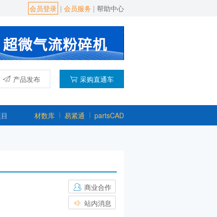
会员登录
|
会员服务
|
帮助中心
产品发布
采购直通车
项目
材数库
易紧通
partsCAD
商业合作
站内消息