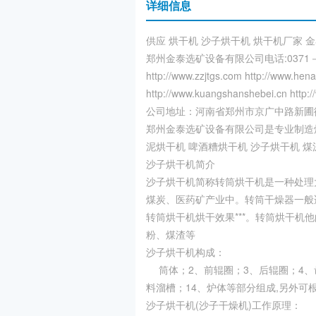
详细信息
供应 烘干机 沙子烘干机 烘干机厂家 金
郑州金泰选矿设备有限公司电话:0371－687
http://www.zzjtgs.com http://www.hen
http://www.kuangshanshebei.cn http:/
公司地址：河南省郑州市京广中路新圃街
郑州金泰选矿设备有限公司是专业制造烘
泥烘干机 啤酒糟烘干机 沙子烘干机 煤
沙子烘干机简介
沙子烘干机简称转筒烘干机是一种处理
煤炭、医药矿产业中。转筒干燥器一般
转筒烘干机烘干效果***。转筒烘干
粉、煤渣等
沙子烘干机构成：
筒体；2、前辊圈；3、后辊圈；4、齿
料溜槽；14、炉体等部分组成,另外
沙子烘干机(沙子干燥机)工作原理：