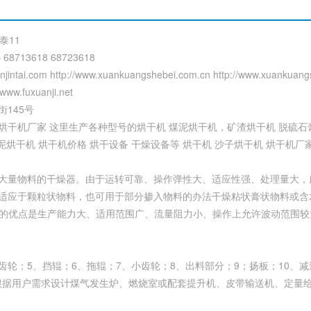
泰11
13618 68723618
anjintai.com http://www.xuankuangshebei.com.cn http://www.xuankuang
/www.fuxuanji.net
145号
干机厂家 这里生产各种型号的烘干机 煤泥烘干机，矿渣烘干机 脱硫石膏
泥烘干机 烘干机价格 烘干设备 干燥设备等 烘干机 沙子烘干机 烘干机厂家
大量物料的干燥器。由于运转可靠、操作弹性大、适应性强、处理量大，
适应于颗粒状物料，也可用于部分掺入物料的办法干燥粘状膏状物料或含
机他的优点是生产能力大、适用范围广、流量阻力小、操作上允许波动范围
轮；5、挡辊；6、拖辊；7、小齿轮；8、出料部分；9；扬板；10、减速
可根据用户需求设计煤气发生炉、燃烧室或配套提升机、皮带输送机、定量