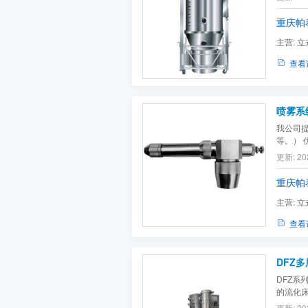
重庆帕
主营:
立
机,真空
查看
喷雾系
我公司提
等。） 
生产产
更新: 20
其性能
重庆帕
主营:
立
机,真空
查看
DFZ
DFZ
的流化
燥、制
更新: 20