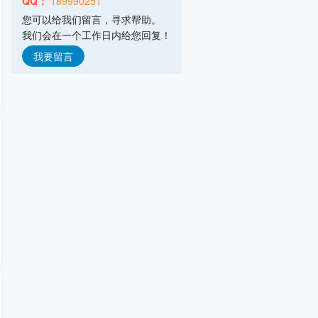
QQ：
189990251
山东埃尔派粉体科技股份有限公司
您可以给我们留言，寻求帮助。
主营产品：粉体技术,粉体装备
我们会在一个工作日内给您回复！
弗格森输送机械(常州)有限公司
主营产品：气力输送,拆包投料,配料系统
我要留言
意德机械科技(安丘)有限公司
主营产品：废旧电池回收处理设备,气流
山东摩克立粉体技术设备有限公司
主营产品：气流粉碎机,气流分级机,气流
南通罗斯混合设备有限公司
主营产品：高剪切混合乳化机,静式混合
浙江力普粉碎设备有限公司
主营产品：超细粉碎设备,粗中粉碎设备,
上海宿嘉粉体机械设备有限公司
主营产品：混合机,粉碎机,振动筛,输送
重庆帕泰克机械设备制造有限公司
主营产品：立式旋转挤出机,滚圆机,挤出
潍坊市友信粉体设备有限公司
主营产品：气流粉碎机,机械粉碎机,超微