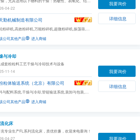
干燥，尤其适用以下物料的干燥：热敏性、易氧化、结晶
我要询价
许破坏的物料；回收溶剂的物料；强烈刺激有毒的物料。
26-04-22
详细信息
天勤机械制造有限公司
轮粉碎机,高效粉碎机,万能粉碎机,超微粉碎机,振荡筛,V
,W型混合机,螺带混...
该公司其他产品
进入商铺
燥与冷却
供成套粉粒料工艺干燥与冷却技术与设备
我要询价
25-11-14
粉粒体输送系统（北京）有限公司
详细信息
料与配料系统,干燥与冷却,管链输送系统,装卸与包装,混
该公司其他产品
进入商铺
列流化床
泰克专业生产FL系列流化床，质优价廉，欢迎来电垂询！
我要询价
26-04-27