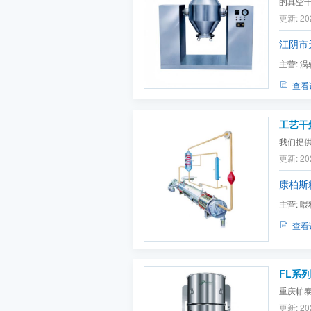
的真空
体不允
更新: 20
江阴市
主营:
涡
型混合机
查看
工艺干
我们提
更新: 20
康柏斯
主营:
喂
料机
查看
FL系
重庆帕
更新: 20