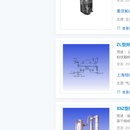
艺（顶
置，即
重庆帕
理...
主营:
立
机,真空
查看
ZL型
用途：
粉状颗
同时完
更新: 20
上海细
主营:
气
查看
XSZ型
简述：
蒸干燥
凑，新
更新: 20