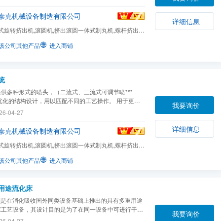
泰克机械设备制造有限公司
详细信息
式旋转挤出机,滚圆机,挤出滚圆一体式制丸机,螺杆挤出
输送设备及可选件,称...
该公司其他产品
进入商铺
统
供多种形式的喷头，（二流式、三流式可调节喷***
优化的结构设计，用以匹配不同的工艺操作。 用于更换
我要询价
品时对设备进行清洗。对于粘性大的产品，设备的清洁对
26-04-27
的发挥有着重要的意义。
详细信息
泰克机械设备制造有限公司
式旋转挤出机,滚圆机,挤出滚圆一体式制丸机,螺杆挤出
输送设备及可选件,称...
该公司其他产品
进入商铺
多用途流化床
系列是在消化吸收国外同类设备基础上推出的具有多重用途
床工艺设备，其设计目的是为了在同一设备中可进行干
我要询价
粒、包衣及包裹敷层。根据不同工艺目的，可采取三种工
26-04-27