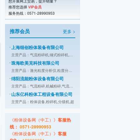
潍坊市友信粉体设备有限公司
想开展网上贸易，提升销量？
推荐您选择
VIP会员
主营产品：气流粉碎机,机械粉碎机,超微
服务热线：0571-28990953
江阴市天勤机械制造有限公司
主营产品：涡轮粉碎机,高效粉碎机,万能
推荐会员
更多 >
上海细创粉体装备有限公司
主营产品：气流粉碎机,锤式粉碎机,分级
珠海欧美克科技有限公司
主营产品：激光粒度分析仪,粒度分析仪,
绵阳流能粉体设备有限公司
主营产品：气流粉碎,机械粉碎,气流分级
山东亿科粉体工程设备有限公司
主营产品：粉体设备,粉碎机,分级机,超
康柏斯粉粒体输送系统（北京）有限公司
主营产品：喂料与配料系统,干燥与冷却,
桂林鸿程矿山设备制造有限责任公司
主营产品：HLM系列立式磨,HLMX系列超细
《粉体设备网（中工）》
客服热
广东智子智能技术有限公司
线：
0571-28990953
主营产品：拆包,投料,输送,储存,计量,
《粉体设备网（中工）》
客服