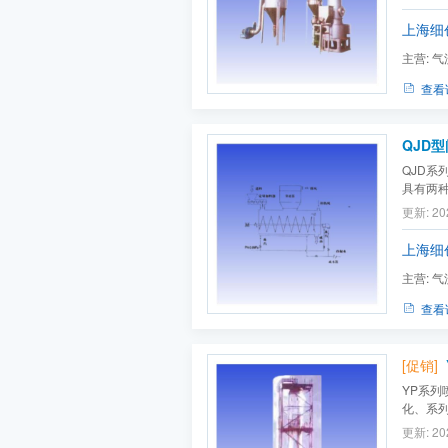
饲料、
200-1
上海细
主营:
气
查看
QJD型
QJD
具有两
（Y）
更新: 20
颗粒状
除粘附
上海细
搅拌干...
主营:
气
查看
[促销]
YP系
化、系
设计思
更新: 20
置、安