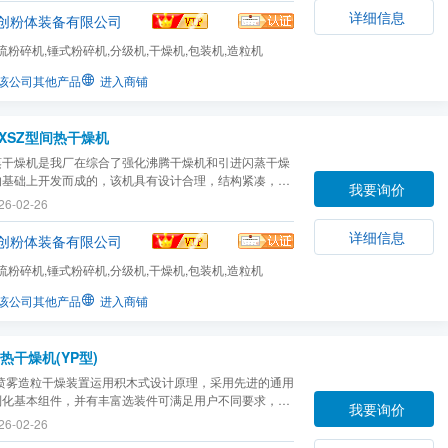
详细信息
创粉体装备有限公司
流粉碎机,锤式粉碎机,分级机,干燥机,包装机,造粒机
该公司其他产品
进入商铺
XSZ型间热干燥机
蒸干燥机是我厂在综合了强化沸腾干燥机和引进闪蒸干燥
的基础上开发而成的，该机具有设计合理，结构紧凑，新
我要询价
用范围广。可用于颜料、精细化工、农药、肥料、饲料、
26-02-26
药、电子、化工、轻工等行业。我厂现生产直径200-
m的闪蒸干燥机，***大风量达42000M2/h。
详细信息
创粉体装备有限公司
流粉碎机,锤式粉碎机,分级机,干燥机,包装机,造粒机
该公司其他产品
进入商铺
热干燥机(YP型)
列喷雾造粒干燥装置运用积木式设计原理，采用先进的通用
列化基本组件，并有丰富选装件可满足用户不同要求，在
我要询价
想，组件结构和制造质量方面均达国内先进水平，其购
26-02-26
装、使用费用也极具竞争力。