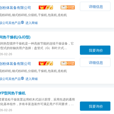
食品、医药、电子、化工、轻工等行业。我厂现生产直径
600mm的闪蒸干燥机，***大风量达42000M2/h。
详细信息
创粉体装备有限公司
流粉碎机,锤式粉碎机,分级机,干燥机,包装机,造粒机
该公司其他产品
进入商铺
间热干燥机(QJD型)
系列间热型搅拌干燥机是一种高效节能的连续干燥设备，它
种型式的转轴供用户选择：盘管式（G）和叶片式
我要询价
，盘管式转轴结构紧凑、传热面积大，适用于处理松散的
26-02-26
、粉状物料；叶片式转轴附有一种特殊的清理装置，能清
在叶片表面上的物料，适用于处理膏糊状物料。与双轴式
详细信息
创粉体装备有限公司
流粉碎机,锤式粉碎机,分级机,干燥机,包装机,造粒机
该公司其他产品
进入商铺
YP型间热干燥机
列喷雾造粒干燥装置运用积木式设计原理，采用先进的通用
列化基本组件，并有丰富选装件可满足用户不同要求，在
我要询价
想，组件结构和制造质量方面均达国内先进水平，其购
26-02-26
装、使用费用也极具竞争力。