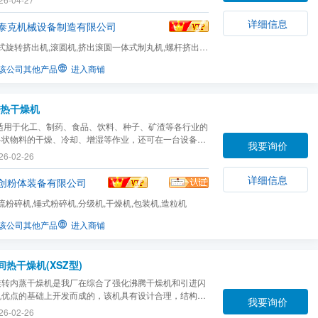
喷、底喷、切线喷）途径实现通过更换不同的流化床装
可进行三种工艺操作，而其他功能系统则可共用（空气处
详细信息
泰克机械设备制造有限公司
式旋转挤出机,滚圆机,挤出滚圆一体式制丸机,螺杆挤出
输送设备及可选件,称...
该公司其他产品
进入商铺
间热干燥机
 适用于化工、制药、食品、饮料、种子、矿渣等各行业的
料状物料的干燥、冷却、增湿等作业，还可在一台设备中
我要询价
成干燥与冷却作业。
26-02-26
详细信息
创粉体装备有限公司
流粉碎机,锤式粉碎机,分级机,干燥机,包装机,造粒机
该公司其他产品
进入商铺
间热干燥机(XSZ型)
旋转内蒸干燥机是我厂在综合了强化沸腾干燥机和引进闪
机优点的基础上开发而成的，该机具有设计合理，结构紧
我要询价
颖，使用范围广。可用于颜料、精细化工、农药、肥料、
26-02-26