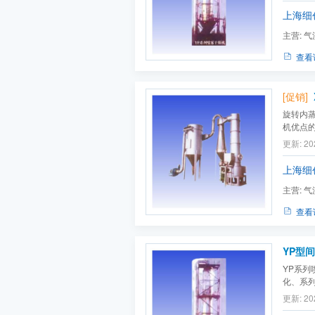
上海细
主营:
气
查看
[促销]
旋转内
机优点
颖，使
更新: 20
食品、医
1600m
上海细
主营:
气
查看
YP型间
YP系
化、系
设计思
更新: 20
置、安