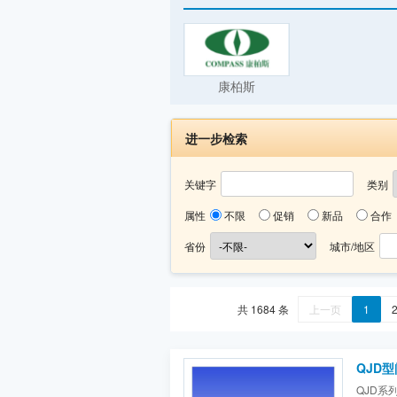
康柏斯
进一步检索
关键字
类别
属性
不限
促销
新品
合作
省份
城市/地区
共 1684 条
上一页
1
QJD
QJD