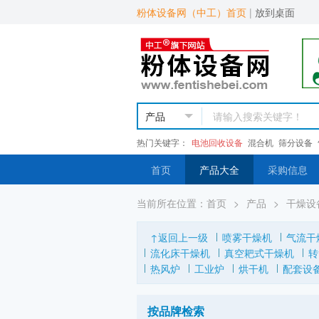
粉体设备网（中工）首页
|
放到桌面
热门关键字：
电池回收设备
混合机
筛分设备
首页
产品大全
采购信息
当前所在位置：
首页
>
产品
>
干燥设
↑返回上一级
喷雾干燥机
气流干
流化床干燥机
真空耙式干燥机
转
热风炉
工业炉
烘干机
配套设
按品牌检索