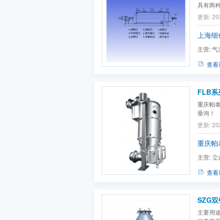
具有两
（Y）
更新: 20
颗粒状
除粘附
上海细
搅拌干...
主营:
气
查看
FLB
重庆帕
垂询！
更新: 20
重庆帕
主营:
立
机,真空
查看
SZG
主要用