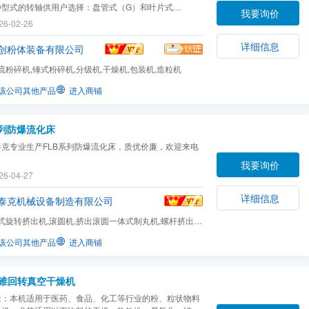
种型式的转轴供用户选择：盘管式（G）和叶片式
我要询价
，盘管式转轴结构紧凑、传热面积大，适用于处理松散的
26-02-26
、粉状物料；叶片式转轴附有一种特殊的清理装置，能清
在叶片表面上的物料，适用于处理膏糊状物料。与双轴式
详细信息
创粉体装备有限公司
流粉碎机,锤式粉碎机,分级机,干燥机,包装机,造粒机
该公司其他产品
进入商铺
系列防爆流化床
泰克专业生产FLB系列防爆流化床，质优价廉，欢迎来电
我要询价
26-04-27
详细信息
泰克机械设备制造有限公司
式旋转挤出机,滚圆机,挤出滚圆一体式制丸机,螺杆挤出
输送设备及可选件,称...
该公司其他产品
进入商铺
双锥回转真空干燥机
途：本机适用于医药、食品、化工等行业的粉、粒状物料