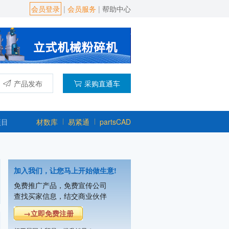
会员登录
|
会员服务
|
帮助中心
产品发布
采购直通车
项目
材数库
易紧通
partsCAD
加入我们，让您马上开始做生意!
上海宿嘉粉体机械设备有限公司
免费推广产品，免费宣传公司
主营产品：混合机,粉碎机,振动筛,输送
查找买家信息，结交商业伙伴
重庆帕泰克机械设备制造有限公司
→立即免费注册
主营产品：立式旋转挤出机,滚圆机,挤出