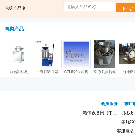
求购产品名：
下一步
同类产品
旋转制粒机
上海新诺 手动
CZL500造粒机
XL系列旋转式
电池正
会员服务
｜
推广
粉体设备网（中工） 版权所有1
客服QQ
客服电话：