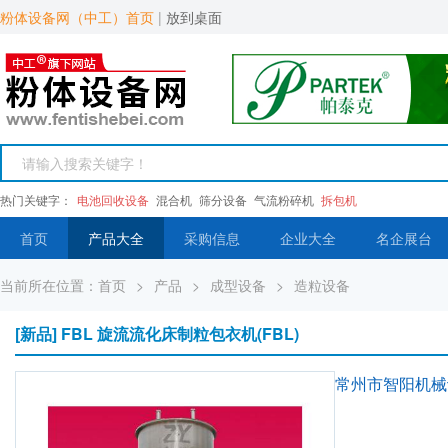
粉体设备网（中工）首页
|
放到桌面
热门关键字：
电池回收设备
混合机
筛分设备
气流粉碎机
拆包机
首页
产品大全
采购信息
企业大全
名企展台
当前所在位置：
首页
>
产品
>
成型设备
>
造粒设备
[新品] FBL 旋流流化床制粒包衣机(FBL)
常州市智阳机械