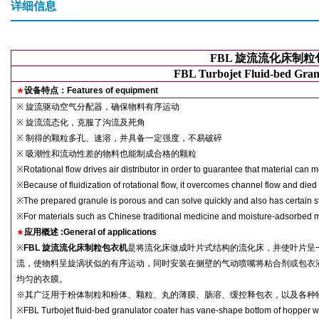
详细信息
FBL
旋流流化床制粒
FBL Turbojet Fluid-bed Gran
★
设备特点：
Features of equipment
※
旋流驱动空气分配器，确保物料有序运动
※
旋流流态化，克服了沟流及死角
※
制得的颗粒多孔、速溶，并具备一定强度，不易破碎
※
吸潮性和流动性差的物料也能制成合格的颗粒
※
Rotational flow drives air distributor in order to guarantee that material can m
※
Because of fluidization of rotational flow, it overcomes channel flow and died
※
The prepared granule is porous and can solve quickly and also has certain st
※
For materials such as Chinese traditional medicine and moisture-adsorbed mat
★
应用概述
:General of applications
※
FBL
旋流流化床制粒包衣机
是将流化床做成叶片式结构的流化床，并使叶片呈
流，使物料呈旋涡状似的有序运动，同时安装在侧壁的气动喷嘴将粘合剂或包衣
均匀的衣膜。
※
其广泛用于粉体制粒和粉体、颗粒、丸的薄膜、肠溶、缓控释包衣，以及各种
※
FBL Turbojet fluid-bed granulator coater has vane-shape bottom of hopper whi