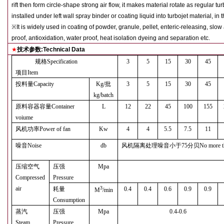
rift then form circle-shape strong air flow, it makes material rotate as regula
installed under left wall spray binder or coating liquid into turbojet material, 
※
It is widely used in coating of powder, granule, pellet, enteric-releasing, slo
proof, antioxidation, water proof, heat isolation dyeing and separation etc.
★
技术参数
:Technical Data
规格
Specification
3
5
15
30
45
项目
Item
投料量
Capacity
Kg/
批
3
5
15
30
45
kg/batch
原料容器容量
Container
L
12
22
45
100
155
voiume
风机功率
Power of fan
Kw
4
4
5.5
7.5
11
噪音
Noise
db
风机隔离处理噪音小于
75
分贝
No more t
压缩空气
压强
Mpa
Compressed
Pressure
air
3
耗量
0.4
0.4
0.6
0.9
0.9
M
/min
Consumption
蒸汽
压强
Mpa
0.4-0.6
Steam
Pressure