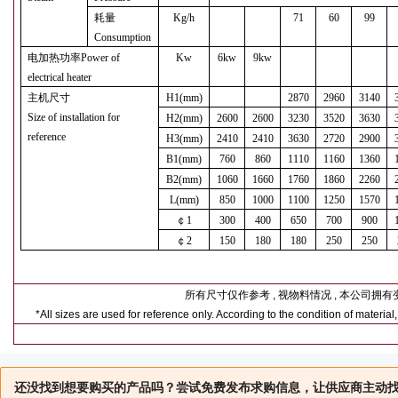
耗量
Kg/h
71
60
99
Consumption
电加热功率
Power of
Kw
6kw
9kw
electrical heater
主机尺寸
H1(mm)
2870
2960
3140
Size of installation for
H2(mm)
2600
2600
3230
3520
3630
reference
H3(mm)
2410
2410
3630
2720
2900
B1(mm)
760
860
1110
1160
1360
B2(mm)
1060
1660
1760
1860
2260
L(mm)
850
1000
1100
1250
1570
￠
1
300
400
650
700
900
￠
2
150
180
180
250
250
所有尺寸仅作参考
,
视物料情况
,
本公司拥有
*All sizes are used for reference only. According to the condition of material
还没找到想要购买的产品吗？尝试免费发布求购信息，让供应商主动