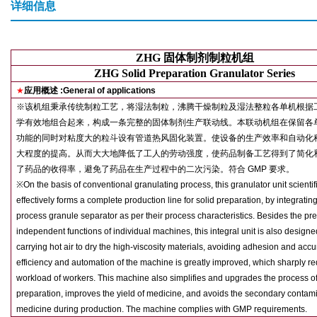
详细信息
ZHG
固体制剂制粒机组
ZHG Solid Preparation Granulator Series
★
应用概述
:General of applications
※
该机组秉承传统制粒工艺，将湿法制粒，沸腾干燥制粒及湿法整粒各单机根据
学有效地组合起来，构成一条完整的固体制剂生产联动线。本联动机组在保留各
功能的同时对粘度大的粒斗设有管道热风固化装置。使设备的生产效率和自动化
大程度的提高。从而大大地降低了工人的劳动强度，使药品制备工艺得到了简化
了药品的收得率，避免了药品在生产过程中的二次污染。符合
GMP
要求。
※
On the basis of conventional granulating process, this granulator unit scientif
effectively forms a complete production line for solid preparation, by integratin
process granule separator as per their process characteristics. Besides the pr
independent functions of individual machines, this integral unit is also designe
carrying hot air to dry the high-viscosity materials, avoiding adhesion and acc
efficiency and automation of the machine is greatly improved, which sharply r
workload of workers. This machine also simplifies and upgrades the process o
preparation, improves the yield of medicine, and avoids the secondary contami
medicine during production. The machine complies with GMP requirements.