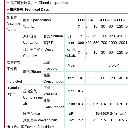
※
化工颗粒制备。
※
.Chemical granules.
★
技术参数
:Technical Data
备名称
型号
Specification
FLB-
FLB-
FLB-
FLB-
FLB-
FLB-
F
Machine
项目
Item
3
5
15
30
60
120
2
Name
原料容器
容器
Volume
升
L
12
22
45
100
220
420
6
Container
直径
Dia
mm
300
400
550
700
1000
1200
1
设计生产能力
Design
kg/
批
3
5
15
30
60
120
2
Capacity
kg/batch
压强
沸腾造粒
Mpa
0.3-0.4
Pressure
干燥机
蒸汽
Steam
耗量
kg/h
10
18
35
60
120
140
1
Fluid-Bed
Consumption
granulator
压强
压缩空气
Mpa
0.6
dryer
Pressure
Compressed
耗量
air
m 3 /min
0.3
0.3
0.6
0.6
0.9
0.9
1
Consumption
噪声
Noise
dB
风机隔离处
(blower)
风机功率
Power of fan
Kw
2.2
3
4
5.5
11
18.5
2
电加热功率
Power of electricity