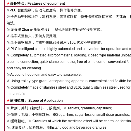
★
设备特点：
Features of equipment
※
PLC
智能控制，自动化程度高，操作维修方便。
※
全自动密封式上料，卸料系统，管道式联接，快开卡箍式联接方式，无死角，
清洗。
※
设备按
2bar
耐压标准设计，整机各部件有良好的接地方式。
※
推车式整粒头，安装方便灵活。
※
.
全不锈钢制造，与物料接触部分采用
316L
优质不锈钢制作。
※
PLC intelligent control, highly automated and convenient for operation and
※
Completely automated airproof material loading, closed type material unloa
pipeline connection, quick clamp connector, free of blind corner, convenient fo
and easy for cleaning .
※
Adopting hoop join and easy to disassemble.
※
Using trolley-type granular separating apparatus, convenient and flexible for 
※
Completely made of stainless steel and 316L quality stainless steel used fo
to materials.
★
适用范围：
Scope of Application
※
片剂，冲剂（颗粒剂），胶囊剂。
※
.Tablets, granules, capsules;
※
低糖，无糖，小剂量颗粒。
※
Sugar-free, sugar-less or small-dose granules;
※
缓释颗粒。
※
.Granules of which the medicine effect will be controlled for sl
※
.
速溶食品，饮料颗粒。
※
Ihstant food and beverage granules;