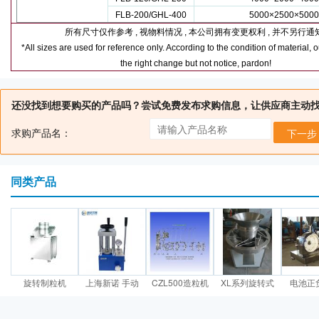
FLB-200/GHL-400
5000×2500×500
所有尺寸仅作参考
,
视物料情况
,
本公司拥有变更权利
,
并不另行通
*All sizes are used for reference only. According to the condition of material, o
the right change but not notice, pardon!
还没找到想要购买的产品吗？尝试免费发布求购信息，让供应商主动
求购产品名：
下一步
同类产品
旋转制粒机
上海新诺 手动
CZL500造粒机
XL系列旋转式
电池正