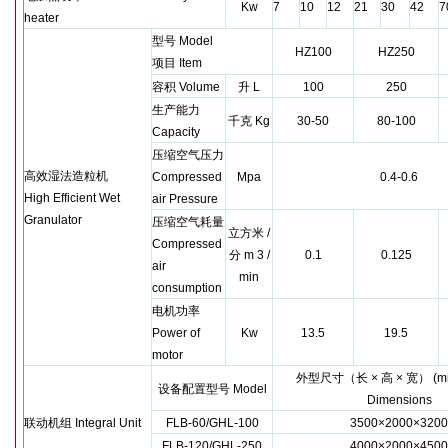
Kw
7
10
12
21
30
42
7
heater
型号
Model
HZ100
HZ250
项目
Item
容积
Volume
升
L
100
250
生产能力
千克
Kg
30-50
80-100
Capacity
压缩空气压力
高效湿法造粒机
Compressed
Mpa
0.4-0.6
High Efficient Wet
air Pressure
Granulator
压缩空气耗量
立方米
/
Compressed
分
m 3 /
0.1
0.125
air
min
consumption
电机功率
Power of
Kw
13.5
19.5
motor
外型尺寸（长
×
高
×
宽）
(mm
设备配置型号
Model
Dimensions
联动机组
Integral Unit
FLB-60/GHL-100
3500×2000×320
FLB-120/GHL-250
4000×2000×450