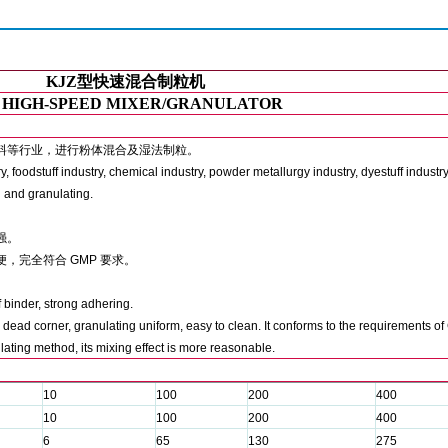
KJZ
型快速混合制粒机
 HIGH-SPEED MIXER/GRANULATOR
料等行业，进行粉体混合及湿法制粒。
y, foodstuff industry, chemical industry, powder metallurgy industry, dyestuff industry
g and granulating.
强。
便，完全符合
GMP
要求。
f binder, strong adhering.
dead corner, granulating uniform, easy to clean. It conforms to the requirements of
ating method, its mixing effect is more reasonable.
10
100
200
400
10
100
200
400
6
65
130
275