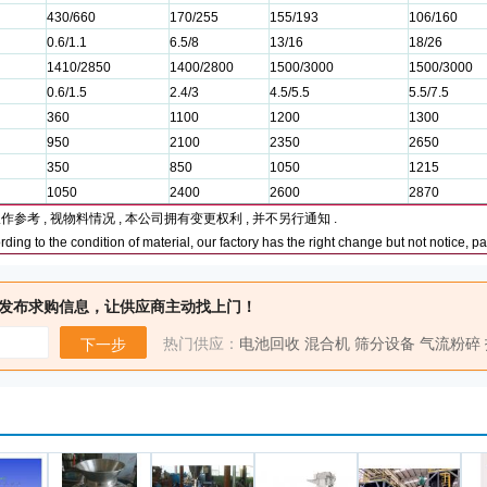
430/660
170/255
155/193
106/160
0.6/1.1
6.5/8
13/16
18/26
1410/2850
1400/2800
1500/3000
1500/3000
0.6/1.5
2.4/3
4.5/5.5
5.5/7.5
360
1100
1200
1300
950
2100
2350
2650
350
850
1050
1215
1050
2400
2600
2870
仅作参考
,
视物料情况
,
本公司拥有变更权利
,
并不另行通知
.
rding to the condition of material, our factory has the right change but not notice, p
发布求购信息，让供应商主动找上门！
热门供应：
电池回收
混合机
筛分设备
气流粉碎
下一步