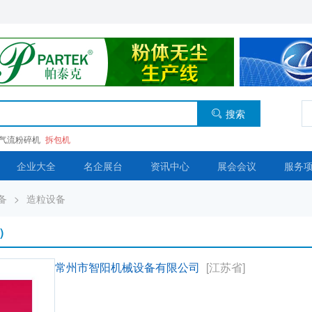
搜索
气流粉碎机
拆包机
企业大全
名企展台
资讯中心
展会会议
服务
备
>
造粒设备
)
常州市智阳机械设备有限公司
[江苏省]