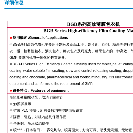
详细信息
BGB
系列高效薄膜包衣机
BGB Series High-efficiency Film Coating M
★
应用概述
:General of applications
※
BGB
系列高效包衣机主要用于制药及食品工业，是片剂、丸剂、糖果等进行
衣、缓、控释性包衣、滴丸包衣、糖衣包衣及巧克力、糖果包衣的一种高效、
GMP
要求的机电一体化的包衣设备。
※
BGB-D Series High Efficiency Coater is mainly used for tablet, pellet, candy 
coating, water soluble film coating, slow and control releasing coating, dropp
coating and chocolate, pharmaceutical and foodstuff industry. It is electromec
equipment and conforms to the requirement of GMP.
★
设备特点：
Features of equipment
※
恒压变量蠕动泵，取消了回油管
※
触摸屏显示
※
扩展
PLC
模块，所有参数均在控制面板设置
※
隔音、隔热，对机内起到保温作用
※
全密封、负压状态操作
※
喷***（日本岩田）
-
雾化均匀、喷雾面大，方向可调、喷头无滴漏、无堵塞