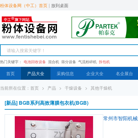
粉体设备网（中工）首页
|
放到桌面
热门关键字：
电池回收设备
混合机
筛分设备
气流粉碎机
拆包机
首页
产品大全
采购信息
企业大全
名企展台
当前所在位置：
首页
>
产品
>
干燥设备
>
其他干燥机
[新品] BGB系列高效薄膜包衣机(BGB)
常州市智阳机械