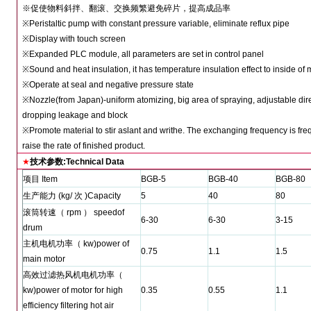
※
促使物料斜拌、翻滚、交换频繁避免碎片，提高成品率
※
Peristaltic pump with constant pressure variable, eliminate reflux pipe
※
Display with touch screen
※
Expanded PLC module, all parameters are set in control panel
※
Sound and heat insulation, it has temperature insulation effect to inside of
※
Operate at seal and negative pressure state
※
Nozzle(from Japan)-uniform atomizing, big area of spraying, adjustable dir
dropping leakage and block
※
Promote material to stir aslant and writhe. The exchanging frequency is fre
raise the rate of finished product.
★
技术参数
:Technical Data
项目
Item
BGB-5
BGB-40
BGB-80
生产能力
(kg/
次
)Capacity
5
40
80
滚筒转速（
rpm
）
speedof
6-30
6-30
3-15
drum
主机电机功率（
kw)power of
0.75
1.1
1.5
main motor
高效过滤热风机电机功率（
kw)power of motor for high
0.35
0.55
1.1
efficiency filtering hot air