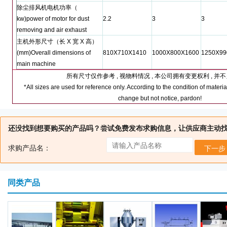
除尘排风机电机功率（
kw)power of motor for dust
2.2
3
3
removing and air exhaust
主机外形尺寸（长
X
宽
X
高）
(mm)Overall dimensions of
810X710X1410
1000X800X1600
1250X99
main machine
所有尺寸仅作参考
,
视物料情况
,
本公司拥有变更权利
,
并不
*All sizes are used for reference only. According to the condition of material
change but not notice, pardon!
还没找到想要购买的产品吗？尝试免费发布求购信息，让供应商主动
求购产品名：
下一步
同类产品