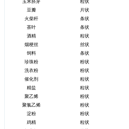
玉米胚芽
粒状
豆瓣
片状
火柴杆
条状
茶叶
条状
酒精
粒状
烟梗丝
丝状
饲料
条状
珍珠粉
粉状
洗衣粉
粉状
催化剂
粒状
精盐
粒状
聚乙烯
粉状
聚氯乙烯
粉状
淀粉
粉状
鸡精
粒状