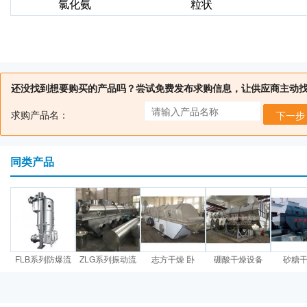
氯化氨
粒状
还没找到想要购买的产品吗？尝试免费发布求购信息，让供应商主动
求购产品名：
下一步
同类产品
FLB系列防爆流
ZLG系列振动流
志方干燥 卧
硼酸干燥设备
砂糖