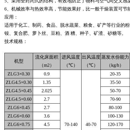
5
、采用全封闭式的结构，有效地防止了物料与空气间交叉感
6
、机械效率与热效率高，节能效果好，比一般干燥装置可节
应用：
适用于化工、制药、食品、脱水蔬菜、粮食、矿产等行业的粉
铵、复合肥、萝卜丝、豆粕、酒
糟、种子、矿渣、砂糖等。
技术规格：
流化床面积
进风温度
出风温度
蒸发水份能力
机型
（
m2
）
（
℃
）
（
℃
）
（
kg/h
）
ZLG3×0.30
0.9
20-35
ZLG4.5×0.30
1.35
35-50
ZLG4.5×0.45
2.025
50-70
ZLG4.5×0.60
2.7
70-90
ZLG6×0.45
2.7
80-100
ZLG6×0.60
3.6
100-130
ZLG6×0.75
4.5
70-140
40-70
120-170