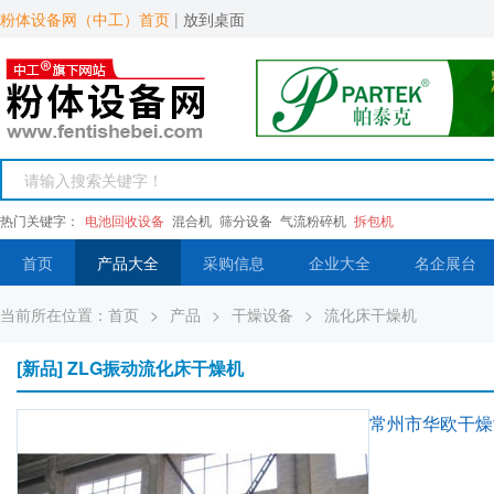
粉体设备网（中工）首页
|
放到桌面
热门关键字：
电池回收设备
混合机
筛分设备
气流粉碎机
拆包机
首页
产品大全
采购信息
企业大全
名企展台
当前所在位置：
首页
>
产品
>
干燥设备
>
流化床干燥机
[新品] ZLG振动流化床干燥机
常州市华欧干燥