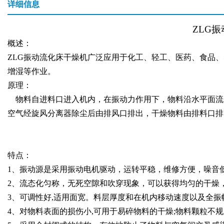
详细信息
ZLG
振
概述：
ZLG
振动流化床干燥机广泛应用于化工、轻工、医药、食品、
增湿等作业。
原理：
物料自进料口进入机内，在振动力作用下，物料沿水平面流
空气经旋风分离器除尘后由排风口排出，干燥物料由排料口排
特点：
1
、振动源是采用振动电机驱动，运转平稳，维修方便，噪音
2
、流态化匀称，无死空隙和吹穿现象，可以获得均匀的干燥
3
、可调性好
,
适用面宽。料层厚度和在机内移动速度以及全振
4
、对物料表面的损伤小
,
可用于易碎物料的干燥
;
物料颗粒不规