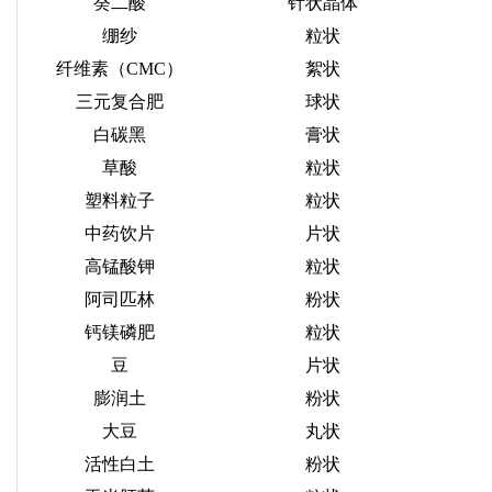
癸二酸
针状晶体
绷纱
粒状
纤维素（
CMC
）
絮状
三元复合肥
球状
白碳黑
膏状
草酸
粒状
塑料粒子
粒状
中药饮片
片状
高锰酸钾
粒状
阿司匹林
粉状
钙镁磷肥
粒状
豆
片状
膨润土
粉状
大豆
丸状
活性白土
粉状