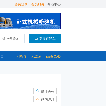
会员登录
|
会员服务
|
帮助中心
产品发布
采购直通车
项目
材数库
易紧通
partsCAD
商业合作
站内消息