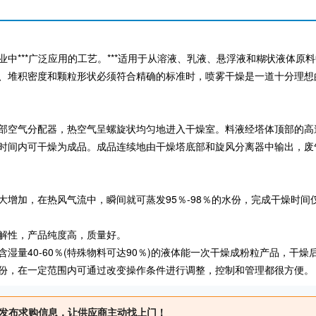
***广泛应用的工艺。***适用于从溶液、乳液、悬浮液和糊状液体原
、堆积密度和颗粒形状必须符合精确的标准时，喷雾干燥是一道十分理想
气分配器，热空气呈螺旋状均匀地进入干燥室。料液经塔体顶部的高速
时间内可干燥为成品。成品连续地由干燥塔底部和旋风分离器中输出，废
大增加，在热风气流中，瞬间就可蒸发95％-98％的水份，完成干燥时
解性，产品纯度高，质量好。
湿量40-60％(特殊物料可达90％)的液体能一次干燥成粉粒产品，干
份，在一定范围内可通过改变操作条件进行调整，控制和管理都很方便。
发布求购信息，让供应商主动找上门！