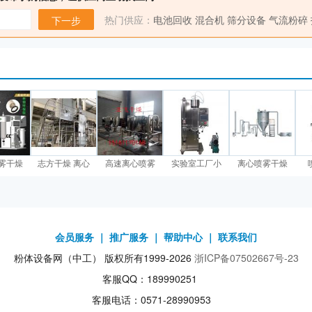
热门供应：
电池回收
混合机
筛分设备
气流粉碎
下一步
雾干燥
志方干燥 离心
高速离心喷雾
实验室工厂小
离心喷雾干燥
会员服务
｜
推广服务
｜
帮助中心
｜
联系我们
粉体设备网（中工） 版权所有1999-2026
浙ICP备07502667号-23
客服QQ：189990251
客服电话：0571-28990953