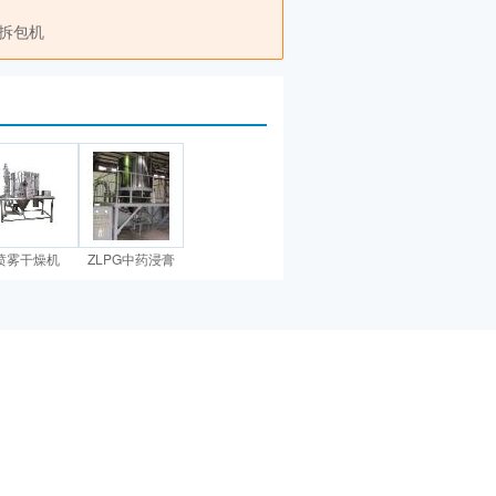
拆包机
喷雾干燥机
ZLPG中药浸膏