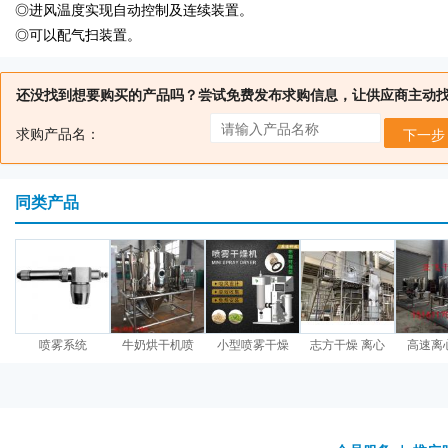
◎进风温度实现自动控制及连续装置。
◎可以配气扫装置。
还没找到想要购买的产品吗？尝试免费发布求购信息，让供应商主动
求购产品名：
下一步
同类产品
喷雾系统
牛奶烘干机喷
小型喷雾干燥
志方干燥 离心
高速离