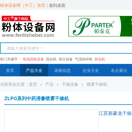
粉体设备网（中工）首页
|
放到桌面
热门关键字：
电池回收设备
混合机
筛分设备
气流粉碎机
拆包机
首页
产品大全
采购信息
企业大全
名企展台
当前所在位置：
首页
>
产品
>
干燥设备
>
喷雾干燥机
ZLPG系列中药浸膏喷雾干燥机
江苏新豪龙干燥