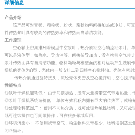
详细信息
产品介绍
该产品可对膏状、颗粒状、粉状、浆状物料间接加热或冷却，可完
拌传热浆叶具有较高的传热效率和传热面自清洁功能。
工作原理
空心轴上密集排列着楔型中空浆叶，热介质经空心轴流经浆叶。单
可以是液体型：如热水、导热油等。间接传导加热，没有携带空气带
浆叶传热面具有自清洁功能。物料颗粒与楔型面的相对运动产生洗刷
燥机的壳体为Ω型，壳体内一般安排二到四根空心搅拌轴。壳体有密封
传热介质通过旋转接头，流经壳体夹套及空心搅拌轴，空心搅拌轴依
性能特点
◎浆叶干燥机能耗低： 由于间接加热，没有大量携带空气带走热量，
◎浆叶干燥机系统造价低： 单位有效容积内拥有巨大的传热面，就缩
◎处理物料范围广： 使用不同热介质，既可处理热敏性物料，又可处
既可连续操作也可间歇操作，可在很多领域应用。
◎环境污染小： 不使用携带空气，粉尘物料夹带很少。物料溶剂蒸发
闭路循环。