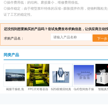
◎操作费用低：的结构。磨损量小，维修费用很低。
◎操作稳定：由于楔型浆叶特殊的压缩--膨胀搅拌作用，使物料颗粒
证了工艺的稳定性。
还没找到想要购买的产品吗？尝试免费发布求购信息，让供应商主动
求购产品名：
下一步
同类产品
褐煤干燥机 焦
FPC片对卷全自
SZG双锥回转真
QJD型间热干燥
智能真