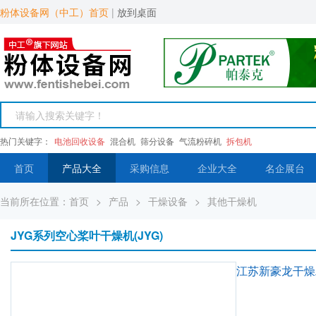
粉体设备网（中工）首页
|
放到桌面
热门关键字：
电池回收设备
混合机
筛分设备
气流粉碎机
拆包机
首页
产品大全
采购信息
企业大全
名企展台
当前所在位置：
首页
>
产品
>
干燥设备
>
其他干燥机
JYG系列空心桨叶干燥机(JYG)
江苏新豪龙干燥