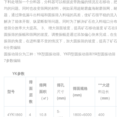
下料处增加一个分料器，分料器可以根据皮带跑偏的情况左右移动，
均的问题。同时也改变筛网的材料，例如采用超耐磨鑫海耐磨筛网，耐磨
题，通过降低漏斗出料端和圆振筛入料端的高差，使矿石很平稳的流
解决了箱体开裂、纵梁断裂等问题。同时为了解决矿石在入料端口分
使筛分效率大大提高。 3、 增大筛面坡度，提高矿石移动速度 矿石
圆振筛的振幅和筛网的坡度。调整振幅是通过添加偏心块来完成，在
振筛的角度，在进料量不变的情况下，加大圆振筛的坡度，提高了矿
6分类编辑
圆振动筛分为三种：YK型圆振动筛、YKR型圆振动筛和YA型圆振动筛
7参数编辑
YK参数
筛
筛网
筛孔
***大进
面
筛面规格
型号
面积
尺寸
料边长
层
(mm)
（
㎡
）
(mm)
（mm）
数
5-
4YK1860
4
10.8
1800×6000
400