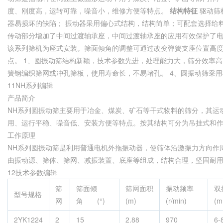
度、刚度高，运转可靠，噪音小，维修方便等特点。
结构特征
驱动筛
器易损坏的缺陷； 振动器采用偏心式结构，结构简单；可配套选择给
传动部分增加了中间过渡轴承座，中间过渡轴承座的应用有效保护了
该系列筛机为座式安装。筛面倾角的调整可通过改变弹簧支座位置高
点。 1、圆振动筛结构新颖，技术参数先进，处理能力大，筛分效率高
簧钢编织筛网或冲孔筛板，使用寿命长，不易堵孔。 4、圆振动筛采
11NH系列编辑
产品简介
NH系列圆振动筛主要用于冶金、煤炭、矿石等干式物料的筛分，其运
用、运行平稳、噪音低、安装方便等特点。按其结构可分为吊挂式和
工作原理
NH系列圆振动筛是利用普通电机外拖振动器，使筛体沿激振力方向作
由振动源、筛体、筛网、减振装置、底座等组成，结构合理，坚固耐
12技术参数编辑
筛
筛面倾
筛网面积
振动频率
型号规格
网
角 (°)
(m)
(r/min)
(m
2YK1224
2
15
2.88
970
6-