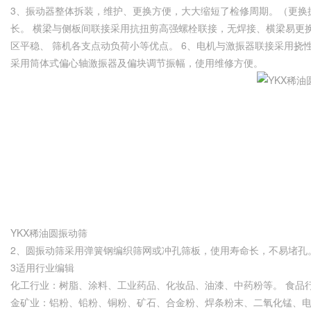
3、振动器整体拆装，维护、更换方便，大大缩短了检修周期。（更换振
长。 横梁与侧板间联接采用抗扭剪高强螺栓联接，无焊接、横梁易更
区平稳、 筛机各支点动负荷小等优点。 6、电机与激振器联接采用
采用筒体式偏心轴激振器及偏块调节振幅，使用维修方便。
YKX稀油圆振动筛
2、圆振动筛采用弹簧钢编织筛网或冲孔筛板，使用寿命长，不易堵孔
3适用行业编辑
化工行业：树脂、涂料、工业药品、化妆品、油漆、中药粉等。 食品
金矿业：铝粉、铅粉、铜粉、矿石、合金粉、焊条粉末、二氧化锰、