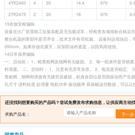
4YK2460
4
20
14.4
970
6-
2YK2475
2
20
18
970
6-
13存放安检编辑
设备在出厂前需精工征集装配及无负载试车，经检查各项指标合格后
整台机器的零部件是否齐全，技术文件有否纰漏。 设备到达现场后，
250mm。如果存放在露天，应加防油布遮盖，以防风雨侵蚀。
14日常保养编辑
一、启动前： 1、检查粗网及细网有无破损。 2、每一组束环是否锁
料泄露。 二、启动时： 1、注意有无异常杂音。 2、电流是否稳定。
查粗网，细网和弹簧有无疲劳及破损，机身各部位是否因振动而产生损
孔尺寸 进料粒度 处理量 电机功率 振动频率 双振幅这些数据，可以
还没找到想要购买的产品吗？尝试免费发布求购信息，让供应商主动
求购产品名：
下一步
同类产品