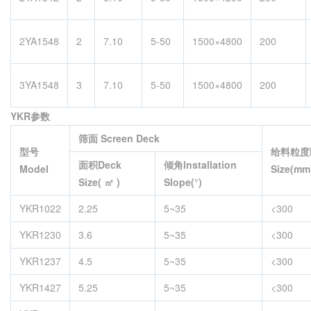
2YA1548
2
7.10
5-50
1500×4800
200
3YA1548
3
7.10
5-50
1500×4800
200
YKR参数
筛面 Screen Deck
型号
给料粒度M
面积Deck
倾角Installation
Model
Size(mm
Size( ㎡ )
Slope
(°)
YKR1022
2.25
5~35
<300
YKR1230
3.6
5~35
<300
YKR1237
4.5
5~35
<300
YKR1427
5.25
5~35
<300