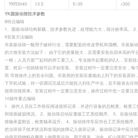
YKR3045
13.5
5~35
<300
YK圆振动筛技术参数
8特点编辑
1、圆振动筛结构新颖，技术参数先进，处理能力大，筛分效率高。 
9安装方法编辑
吊装振动筛一般用于破碎行业，需要配套的有皮带机和溜槽。吊装振动筛
的大致安装方法如下： 由于它的质量较大，且需要安装在四米高的平
一根；人员方面***起码的焊工要三人，专业操作起重机的2人，安装技
置。然后一切就绪就可以开始安装。 安装过程中一定要注意安全，每
而 导致操作上的安全问题。吊装筛的安装应遵循由上到下的安装原则，
下开机试验，待一切调试完成后方能投入到生产中去，且不能省去任何
很简但很简单。安装过程中一定要注意安全，操作过程中也一定要注
10操作要点编辑
1、操作人员在工作前应阅读值班记录，并进行设备的总检查。检查三
和筛面破损情况。 2、振动筛启动应遵循工艺系统顺序。 3、在振动
摸轴承盖附近，检查轴承温升。 4、振动筛停车应符合工艺系统顺序。
把当班筛子技术状况和发现的故障记入值班记录。振动筛记录中应注
动筛是指物料在网面上做圆形运动，用于煤炭、冶金、矿山等部门作