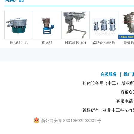
振动筛分机
摇滚筛
卧式旋风筛分
ZS系列振荡筛
高效
会员服务
｜
推广
粉体设备网（中工） 版权所有1
客服QQ
客服电话：
版权所有：杭州中工科技有
浙公网安备 33010602003209号