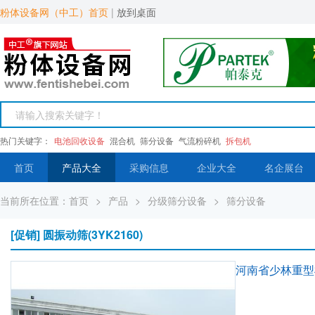
粉体设备网（中工）首页
|
放到桌面
热门关键字：
电池回收设备
混合机
筛分设备
气流粉碎机
拆包机
首页
产品大全
采购信息
企业大全
名企展台
当前所在位置：
首页
>
产品
>
分级筛分设备
>
筛分设备
[促销] 圆振动筛(3YK2160)
河南省少林重型