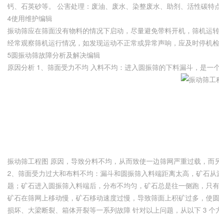
钙、石英砂等。 公害处理：废油、废水、染整废水、助剂、活性碳特
4使用维护编辑
振动筛应在筛面没有物料的情况下启动，尽量避免带料开机，筛机运
经常观察筛机运行情况，如发现运动不正常或异常声响，应及时停机
5圆振动筛故障分析及解决编辑
原因分析 1、筛面受力不均 入料不均：进入圆振筛的下料漏斗，是一
振动筛工程图 原因，导致分料不均，从而致使一边筛网严重过载，而
2、筛面受力过大和布料不均：漏斗和圆振筛入料端距离太高，矿石从
题；矿石进入圆振筛入料端后，分布不均匀，矿石总是往一侧跑，只有
矿石在筛网上移动慢，矿石移动速度过慢，导致筛面上积矿过多，使
损坏、大梁断裂、箱体开裂等一系列故障 针对以上问题，从以下 3 个