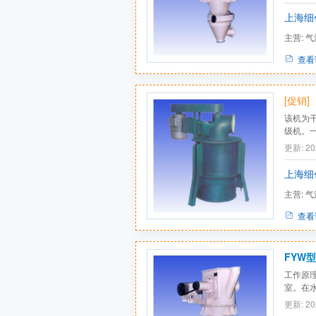
范围广。
上海细
8t...
主营:
气
查看
[促销]
该机为
级机。
物的分
更新: 20
设备结
上海细
主营:
气
查看
FYW型
工作原
室。在
在风栅
更新: 20
离粗粉