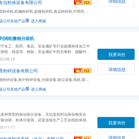
详细信息
友信粉体设备有限公司
流粉碎机,机械粉碎机,超微粉碎机,食品粉碎机,中西药粉
材料粉碎机,气流...
该公司其他产品
进入商铺
系列涡轮微细分级机
用于化工、医药、食品、非金属矿等行业超微粉体加工中
、除铁、精选等。例如：非金属矿中的石膏粉、碳酸钙等
我要询价
，长石、石英、氧化铝、重晶石的除铁加工和分粒
22-08-12
详细信息
普粉碎设备有限公司
细粉碎设备,粗中粉碎设备,分级设备,除尘设备,风机,筛分
该公司其他产品
进入商铺
供多种类型的振动筛分设备，无论是投料去除杂物安全
粒振动筛、粉体分级筛，还是连续生产工艺在线粉体筛。
我要询价
25-11-17
详细信息
粉粒体输送系统（北京）有限公司