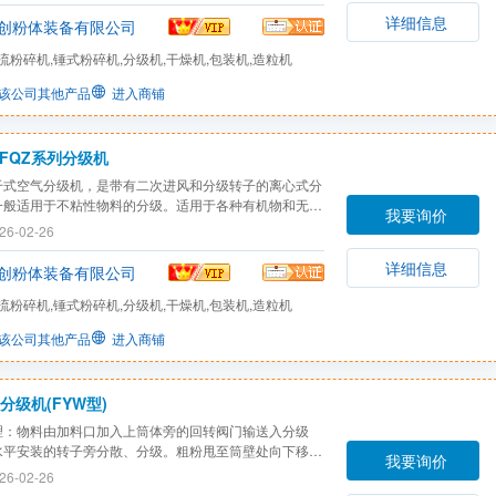
在d97=4-150um范围内可供选择，***大生产能力可达
详细信息
创粉体装备有限公司
流粉碎机,锤式粉碎机,分级机,干燥机,包装机,造粒机
该公司其他产品
进入商铺
FQZ系列分级机
干式空气分级机，是带有二次进风和分级转子的离心式分
一般适用于不粘性物料的分级。适用于各种有机物和无机
我要询价
级。可分级球状、薄片状和纤维状的颗粒。分级效率高，
26-02-26
构紧凑，占地面积小，安装方便，无噪音，低振动。
详细信息
创粉体装备有限公司
流粉碎机,锤式粉碎机,分级机,干燥机,包装机,造粒机
该公司其他产品
进入商铺
分级机(FYW型)
理：物料由加料口加入上筒体旁的回转阀门输送入分级
水平安装的转子旁分散、分级。粗粉甩至筒壁处向下移动
我要询价
处受二次空气作用及中心管的一次空气吹送。细粉再次脱
26-02-26
被送至转子处进行分级，***终粗粉向下移动，由下筒体