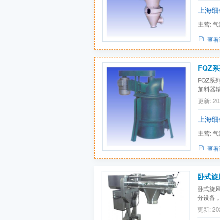
上的回
上海细
机...
主营:
气
查看
FQZ系
FQZ系列
加料器
分散，
更新: 20
粉岁气
置，粗颗
上海细
主营:
气
查看
卧式旋
卧式旋
分设备
更新: 20