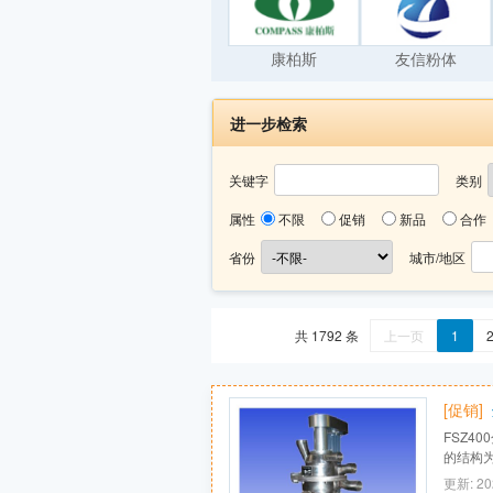
康柏斯
友信粉体
进一步检索
关键字
类别
属性
不限
促销
新品
合作
省份
城市/地区
共 1792 条
上一页
1
[促销]
FSZ4
的结构
理先进
更新: 20