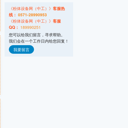
桂林鸿程矿山设备制造有限责任公司
《粉体设备网（中工）》
客服热
主营产品：HLM系列立式磨,HLMX系列超细
线：
0571-28990953
广东智子智能技术有限公司
《粉体设备网（中工）》
客服
QQ：
189990251
主营产品：拆包,投料,输送,储存,计量,
您可以给我们留言，寻求帮助。
山东埃尔派粉体科技股份有限公司
我们会在一个工作日内给您回复！
主营产品：粉体技术,粉体装备
弗格森输送机械(常州)有限公司
我要留言
主营产品：气力输送,拆包投料,配料系统
意德机械科技(安丘)有限公司
主营产品：废旧电池回收处理设备,气流
山东摩克立粉体技术设备有限公司
主营产品：气流粉碎机,气流分级机,气流
南通罗斯混合设备有限公司
主营产品：高剪切混合乳化机,静式混合
浙江力普粉碎设备有限公司
主营产品：超细粉碎设备,粗中粉碎设备,
上海宿嘉粉体机械设备有限公司
主营产品：混合机,粉碎机,振动筛,输送