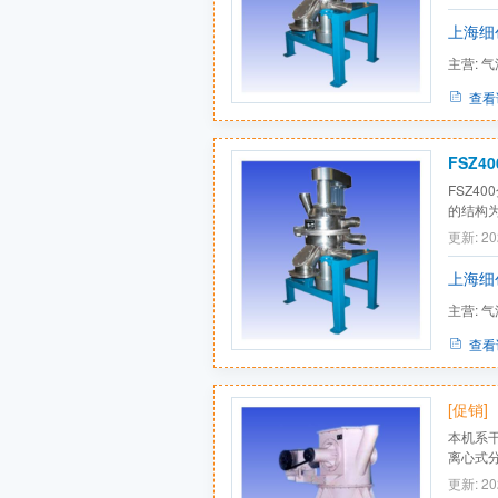
特点是：
布得到更
上海细
加...
主营:
气
查看
FSZ4
FSZ4
的结构
理先进
更新: 20
上海细
主营:
气
查看
[促销]
本机系
离心式
料的分级
更新: 20
佳清洁