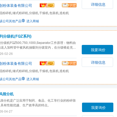
转阀排出机外，细粉穿过转子叶片的间隙由排气管送出
详细信息
创粉体装备有限公司
流粉碎机,锤式粉碎机,分级机,干燥机,包装机,造粒机
该公司其他产品
进入商铺
列分级机(FQZ系列)
分级机FQZ500,750,1000,Separator工作原理：物料由
输送入加料管中被风机抽吸到分级室内，在分级锥处充分
我要询价
由于转子产生的强大离心力作用，粗颗粒被甩至筒壁，细
26-02-26
流穿过转子叶片间隙由上部出口排出、进入系统的捕集装
粒在淘析圈和加料管的间隙处由于二次空气风筛作用...
详细信息
创粉体装备有限公司
流粉碎机,锤式粉碎机,分级机,干燥机,包装机,造粒机
该公司其他产品
进入商铺
风筛分机
风筛分机是广泛应用于制药、食品、化工等行业的粉碎筛
，具有性能优越、生产效率高的特点。
我要询价
26-04-27