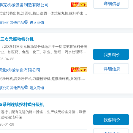
详细信息
泰克机械设备制造有限公司
式旋转挤出机,滚圆机,挤出滚圆一体式制丸机,螺杆挤出
输送设备及可选件,称...
该公司其他产品
进入商铺
列三次元振动筛分机
途：ZD系列三次元振动筛分机适用于一切需要将物料分离
行业。如医药、食品、化工、矿业、造纸、污水处理环保
我要询价
。是固体粉末分级筛选和液体过滤等不可缺少的筛选设备
26-04-22
详细信息
天勤机械制造有限公司
轮粉碎机,高效粉碎机,万能粉碎机,超微粉碎机,振荡筛,V
,W型混合机,螺带混...
该公司其他产品
进入商铺
HTS系列连续投料式分级机
闭运行，配有先进的脉冲除尘，生产线无粉尘外漏，噪音
产过程清洁环保
我要询价
26-01-28