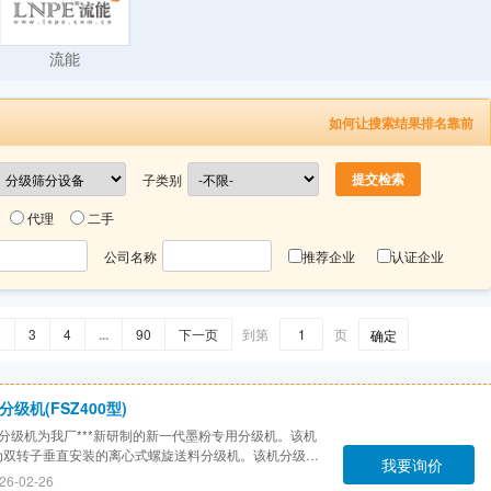
流能
如何让搜索结果排名靠前
子类别
代理
二手
公司名称
推荐企业
认证企业
2
3
4
...
90
下一页
到第
页
确定
分级机(FSZ400型)
00分级机为我厂***新研制的新一代墨粉专用分级机。该机
为双转子垂直安装的离心式螺旋送料分级机。该机分级原
我要询价
、设计紧凑、结构合理、运转平稳、操作简便，其***大
26-02-26