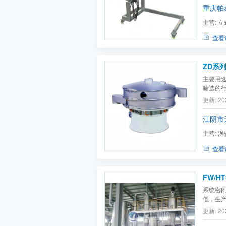
重庆帕
主营:
立
机,真空
查看
ZD系
主要用
筛选的
行业等
更新: 20
江阴市
主营:
涡
型混合机
查看
FW/
系统密
低，生
更新: 20