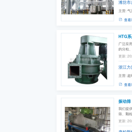
潍坊市
主营:
气
碎机,电池
查看
HTG
广泛应
的分粒
的精选
更新: 20
浙江力
主营:
超
设备
查看
振动筛
我们提
筛、颗
更新: 20
康柏斯