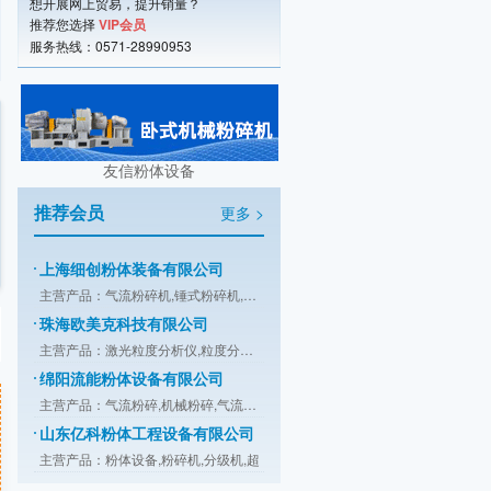
想开展网上贸易，提升销量？
上海宿嘉粉体机械设备有限公司
推荐您选择
VIP会员
服务热线：0571-28990953
主营产品：混合机,粉碎机,振动筛,输送
重庆帕泰克机械设备制造有限公司
主营产品：立式旋转挤出机,滚圆机,挤出
潍坊市友信粉体设备有限公司
主营产品：气流粉碎机,机械粉碎机,超微
友信粉体设备
江阴市天勤机械制造有限公司
推荐会员
更多 >
主营产品：涡轮粉碎机,高效粉碎机,万能
上海细创粉体装备有限公司
主营产品：气流粉碎机,锤式粉碎机,分级
珠海欧美克科技有限公司
主营产品：激光粒度分析仪,粒度分析仪,
绵阳流能粉体设备有限公司
主营产品：气流粉碎,机械粉碎,气流分级
山东亿科粉体工程设备有限公司
主营产品：粉体设备,粉碎机,分级机,超
康柏斯粉粒体输送系统（北京）有限公司
主营产品：喂料与配料系统,干燥与冷却,