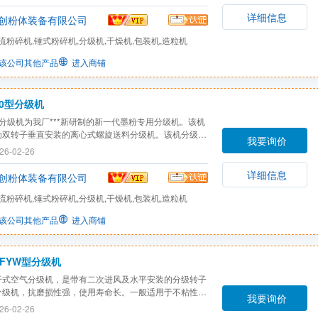
1. 两次完整的分级在一个设备里完成。2. PSD粒子分
好的改善。3. 更强的细粉剔除能力。4. 更高的得率和
详细信息
创粉体装备有限公司
流粉碎机,锤式粉碎机,分级机,干燥机,包装机,造粒机
该公司其他产品
进入商铺
00型分级机
00分级机为我厂***新研制的新一代墨粉专用分级机。该机
为双转子垂直安装的离心式螺旋送料分级机。该机分级原
我要询价
、设计紧凑、结构合理、运转平稳、操作简便
26-02-26
详细信息
创粉体装备有限公司
流粉碎机,锤式粉碎机,分级机,干燥机,包装机,造粒机
该公司其他产品
进入商铺
FYW型分级机
干式空气分级机，是带有二次进风及水平安装的分级转子
分级机，抗磨损性强，使用寿命长。一般适用于不粘性物
我要询价
。·即使不易在空气中分散的产品，也可经分级获得***
26-02-26
度的细粉和粗粉（即指细、粗粉夹带现象极小）。·分级