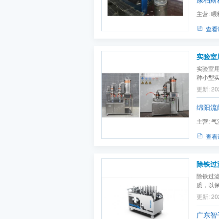
主营:
喂
料机
查看
实验室
实验室
种小型
更新: 20
绵阳流
主营:
气
查看
除铁过
除铁过
质，以
更新: 20
广东智