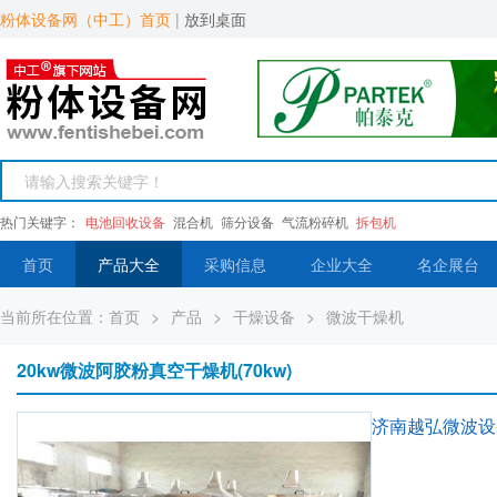
粉体设备网（中工）首页
|
放到桌面
热门关键字：
电池回收设备
混合机
筛分设备
气流粉碎机
拆包机
首页
产品大全
采购信息
企业大全
名企展台
当前所在位置：
首页
>
产品
>
干燥设备
>
微波干燥机
20kw微波阿胶粉真空干燥机(70kw)
济南越弘微波设