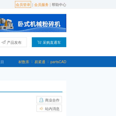
会员登录
|
会员服务
|
帮助中心
产品发布
采购直通车
项目
材数库
易紧通
partsCAD
商业合作
站内消息