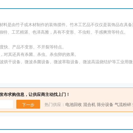
材料是由竹子或木材制作的装饰摆件。竹木工艺品不仅仅是装饰品在具备
独特、工艺精湛、色泽高雅，具有不变形、不虫蛀、手感爽滑等特点。
度快、产品不变形、不开裂等特点。
，对其还具有杀菌、杀虫、杀虫卵的效果。
波烘干设备、微波杀菌设备、微波萃取设备、微波高温烧结炉等工业用微
发布求购信息，让供应商主动找上门！
热门供应：
电池回收
混合机
筛分设备
气流粉碎
下一步