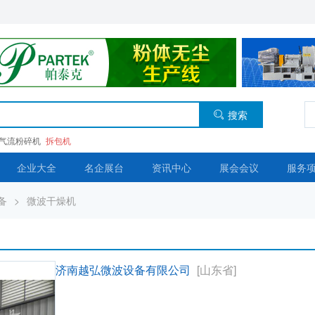
搜索
气流粉碎机
拆包机
企业大全
名企展台
资讯中心
展会会议
服务
备
>
微波干燥机
济南越弘微波设备有限公司
[山东省]