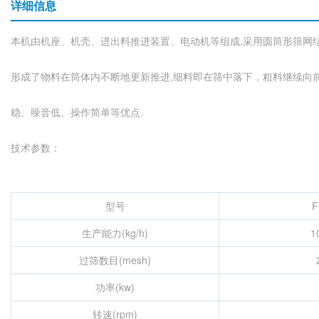
详细信息
本机由机座、机壳、进出料推进装置、电动机等组成,采用圆筒形筛网结
形成了物料在筒体内不断地更新推进,细料即在筛中落下，粗料继续向
稳、噪音低、操作简单等优点.
技术参数：
型号
F
生产能力(kg/h)
1
过筛数目(mesh)
功率(kw)
转速(rpm)