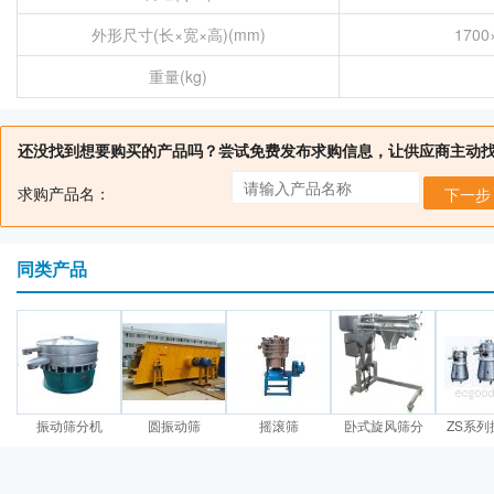
外形尺寸(长×宽×高)(mm)
1700
重量(kg)
还没找到想要购买的产品吗？尝试免费发布求购信息，让供应商主动
求购产品名：
下一步
同类产品
振动筛分机
圆振动筛
摇滚筛
卧式旋风筛分
ZS系列