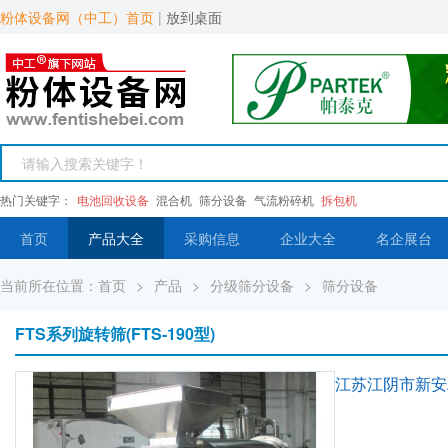
粉体设备网（中工）首页
|
放到桌面
热门关键字：
电池回收设备
混合机
筛分设备
气流粉碎机
拆包机
首页
产品大全
采购信息
企业大全
名企展台
当前所在位置：
首页
>
产品
>
分级筛分设备
>
筛分设备
FTS系列旋转筛(FTS-190型)
江苏江阴市新安