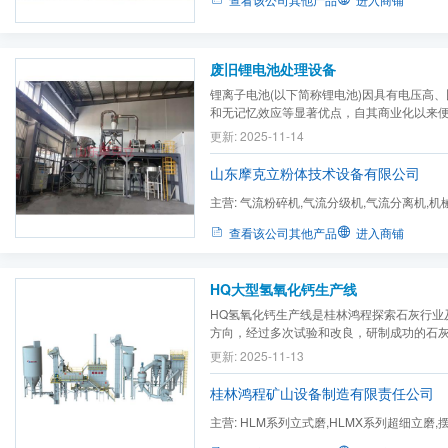
废旧锂电池处理设备
锂离子电池(以下简称锂电池)因具有电压高
和无记忆效应等显著优点，自其商业化以来
电子电器设备的动力源市场，且产量逐年增
更新: 2025-11-14
耗品，使用寿命约2年。报废后的锂电池，如
所含的六氟磷酸锂、碳酸酯类有机物以及钴、铜
山东摩克立粉体技术设备有限公司
主营:
气流粉碎机,气流分级机,气流分离机,机
碎机,粉体表面处理及改性设...
查看该公司其他产品
进入商铺
HQ大型氢氧化钙生产线
HQ氢氧化钙生产线是桂林鸿程探索石灰行业
方向，经过多次试验和改良，研制成功的石
更新: 2025-11-13
桂林鸿程矿山设备制造有限责任公司
主营:
HLM系列立式磨,HLMX系列超细立磨,
机,制砂机