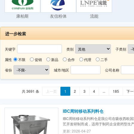
康柏斯
友信粉体
流能
进一步检索
关键字
类别
子类别
属性
不限
促销
新品
合作
代理
二手
省份
城市/地区
公司名称
共 3691 条
上一页
1
2
3
4
...
185
下一
IBC周转移动系列料仓
IBC周转移动系列料仓是我公司在吸收西欧
艺开发研制而成，适用于制药企业密闭型生
该设备顶盖和阀门均设有硅胶密封圈，让药
更新: 2026-04-27