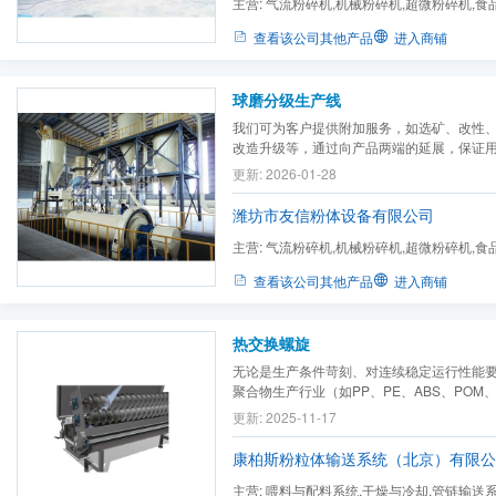
主营:
气流粉碎机,机械粉碎机,超微粉碎机,食
碎机,电池材料粉碎机,气流...
查看该公司其他产品
进入商铺
球磨分级生产线
我们可为客户提供附加服务，如选矿、改性
改造升级等，通过向产品两端的延展，保证
更新: 2026-01-28
潍坊市友信粉体设备有限公司
主营:
气流粉碎机,机械粉碎机,超微粉碎机,食
碎机,电池材料粉碎机,气流...
查看该公司其他产品
进入商铺
热交换螺旋
无论是生产条件苛刻、对连续稳定运行性能
聚合物生产行业（如PP、PE、ABS、POM
料情况复杂、对洁净和快速清洗能力要求高
更新: 2025-11-17
（如巧克力、口香糖、咖啡），抑或物料超
温的矿冶粉料深加工行业（如Calc、Talc
康柏斯粉粒体输送系统（北京）有限公
粉...
主营:
喂料与配料系统,干燥与冷却,管链输送系