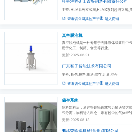
桂林鸿程矿山设备制造有限责任公司
主营:
HLM系列立式磨,HLMX系列超细立磨,
机,制砂机
查看该公司其他产品
进入商铺
真空脱泡机
真空脱泡机是一种专用于去除液体或浆料中
用于化工、制药、食品等行业。
更新: 2025-08-21
广东智子智能技术有限公司
主营:
拆包,投料,输送,储存,计量,混合
查看该公司其他产品
进入商铺
储存系统
物料卸料后，通过管链输送或气力输送等方
气分离，物料进入料仓，带有粉尘的气体经
大气。
更新: 2025-08-18
弗格森输送机械(常州)有限公司