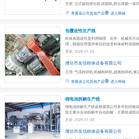
主营:
立式旋转挤出机,滚圆机,挤出滚圆一体
机,真空输送设备及可选件,称...
查看该公司其他产品
进入商铺
包覆改性生产线
粉体表面改性是利用物理、化学、机械等方
理，根据应用需求有目的改变粉体材料表面
足现代新材料、新工艺和新技术的发展。物
更新: 2026-01-28
性机内，预热后的改性药剂经计量泵喷雾加
料经均匀打散分散后与雾化的药剂相互混合，同
潍坊市友信粉体设备有限公司
主营:
气流粉碎机,机械粉碎机,超微粉碎机,食
碎机,电池材料粉碎机,气流...
查看该公司其他产品
进入商铺
锂电池拆解生产线
锂电池拆解生产线是根据我公司多年的经验
统主要分自动拆解半自动拆解，主要组成部
统、 喂料系统、 拆解系统、放电系统 、分
更新: 2026-01-28
分选系统、 脉冲式除尘器、集中收集系统 
器）
潍坊市友信粉体设备有限公司