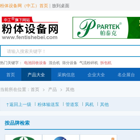
粉体设备网（中工）首页
|
放到桌面
热门关键字：
电池回收设备
混合机
筛分设备
气流粉碎机
拆包机
首页
产品大全
采购信息
企业大全
名企展台
当前所在位置：
首页
>
产品
>
其他
↑返回上一级
粉体输送泵
管道泵
风机
其他
按品牌检索