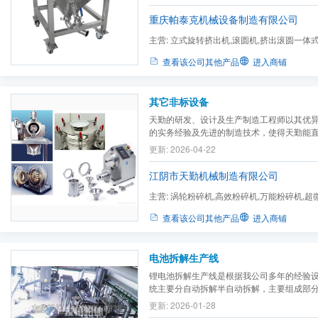
不受潮。物料可在同一容器中完成不同的用
料、不加料等频繁的工序，有效地防止粉尘
重庆帕泰克机械设备制造有限公司
符...
主营:
立式旋转挤出机,滚圆机,挤出滚圆一体
机,真空输送设备及可选件,称...
查看该公司其他产品
进入商铺
其它非标设备
天勤的研发、设计及生产制造工程师以其优
的实务经验及先进的制造技术，使得天勤能
提供服务。天勤不但提供标准的粉碎、混合
更新: 2026-04-22
而且也为满足制药、食品、化工等领域客户
质的非标设备。我们很高兴能为您提供意见和建
江阴市天勤机械制造有限公司
主营:
涡轮粉碎机,高效粉碎机,万能粉碎机,超微
型混合机,W型混合机,螺带混...
查看该公司其他产品
进入商铺
电池拆解生产线
锂电池拆解生产线是根据我公司多年的经验
统主要分自动拆解半自动拆解，主要组成部
统、 喂料系统、 拆解系统、放电系统 、分
更新: 2026-01-28
分选系统、 脉冲式除尘器、集中收集系统 