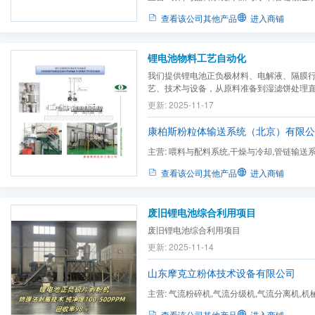
料机
查看该公司其他产品
进入商铺
锂电池物料工艺自动化
我们提供锂电池正负极材料、电解液、隔膜
艺、技术与设备，从原料准备到湿滤饼处理直至
袋
更新: 2025-11-17
康柏斯粉粒体输送系统（北京）有限公
主营:
喂料与配料系统,干燥与冷却,管链输送系
料机
查看该公司其他产品
进入商铺
废旧锂电池综合利用项目
废旧锂电池综合利用项目
更新: 2025-11-14
山东摩克立粉体技术设备有限公司
主营:
气流粉碎机,气流分级机,气流分离机,机
碎机,粉体表面处理及改性设...
查看该公司其他产品
进入商铺