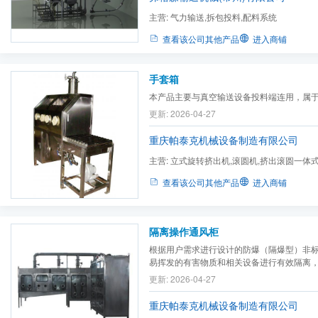
主营:
气力输送,拆包投料,配料系统
查看该公司其他产品
进入商铺
手套箱
本产品主要与真空输送设备投料端连用，属
更新: 2026-04-27
重庆帕泰克机械设备制造有限公司
主营:
立式旋转挤出机,滚圆机,挤出滚圆一体
机,真空输送设备及可选件,称...
查看该公司其他产品
进入商铺
隔离操作通风柜
根据用户需求进行设计的防爆（隔爆型）非
易挥发的有害物质和相关设备进行有效隔离
工况下将有害物质抽到指定之处，操作者通
更新: 2026-04-27
专用橡胶手套箱内部设备及阀门等进行操作
作、易观察、易检修、易维护和在位清洗等多种
重庆帕泰克机械设备制造有限公司