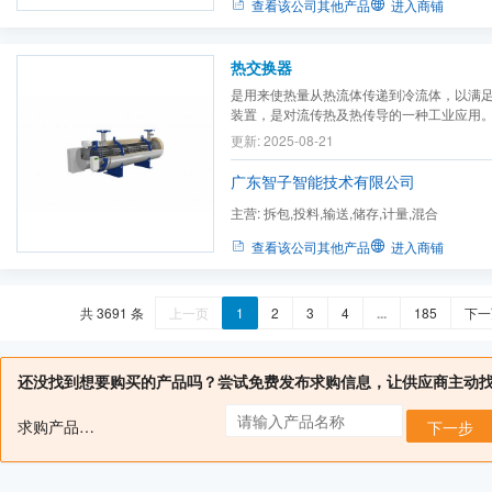
查看该公司其他产品
进入商铺
热交换器
是用来使热量从热流体传递到冷流体，以满
装置，是对流传热及热传导的一种工业应用
的方式分类。
更新: 2025-08-21
广东智子智能技术有限公司
主营:
拆包,投料,输送,储存,计量,混合
查看该公司其他产品
进入商铺
共 3691 条
上一页
1
2
3
4
...
185
下一
还没找到想要购买的产品吗？尝试免费发布求购信息，让供应商主动
求购产品名：
下一步