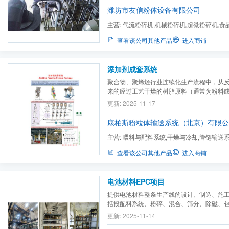
器）
潍坊市友信粉体设备有限公司
主营:
气流粉碎机,机械粉碎机,超微粉碎机,食
碎机,电池材料粉碎机,气流...
查看该公司其他产品
进入商铺
添加剂成套系统
聚合物、聚烯烃行业连续化生产流程中，从
来的经过工艺干燥的树脂原料（通常为粉料
与各种添加剂、助剂进行混炼并造粒，从而
更新: 2025-11-17
颗粒。处理树脂原料与多种添加剂粉料或颗
添加剂系统或添加剂喂料系统。
康柏斯粉粒体输送系统（北京）有限公
主营:
喂料与配料系统,干燥与冷却,管链输送系
料机
查看该公司其他产品
进入商铺
电池材料EPC项目
提供电池材料整条生产线的设计、制造、施
括投配料系统、粉碎、混合、筛分、除磁、
更新: 2025-11-14