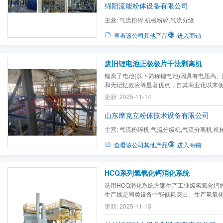
绵阳流能粉体设备有限公司
主营:
气流粉碎,机械粉碎,气流分级
查看该公司其他产品
进入商铺
废旧锂电池正极极片干法剥离机
锂离子电池(以下简称锂电池)因具有电压高
和无记忆效应等显著优点，自其商业化以来
电子电器设备的动力源市场，且产量逐年增
更新: 2025-11-14
耗品，使用寿命约2年。
山东摩克立粉体技术设备有限公司
主营:
气流粉碎机,气流分级机,气流分离机,机
碎机,粉体表面处理及改性设...
查看该公司其他产品
进入商铺
HCQ系列氢氧化钙消化系统
选用HCQ消化系统方案生产工业级氢氧化钙
生产线是同类设备中能低耗突出。生产氢氧化钙
度/吨（视有效氧化钙含量高低的差别）。
更新: 2025-11-13