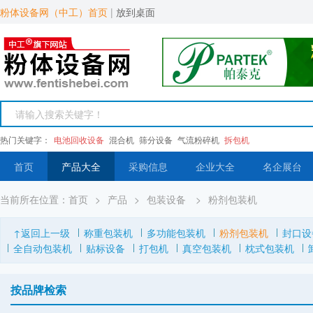
粉体设备网（中工）首页
|
放到桌面
热门关键字：
电池回收设备
混合机
筛分设备
气流粉碎机
拆包机
首页
产品大全
采购信息
企业大全
名企展台
当前所在位置：
首页
>
产品
>
包装设备
>
粉剂包装机
↑返回上一级
称重包装机
多功能包装机
粉剂包装机
封口设
全自动包装机
贴标设备
打包机
真空包装机
枕式包装机
按品牌检索