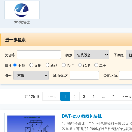
友信粉体
进一步检索
关键字
类别
子类别
属性
不限
促销
新品
合作
代理
二手
省份
城市/地区
公司名称
共 125 条
上一页
1
2
3
4
...
7
下一页
BWF-250 微粉包装机
1、物料松装比：***小可包装物料松装比 ρ=0
装重量：可满足5-200kg/袋各种规格的包装