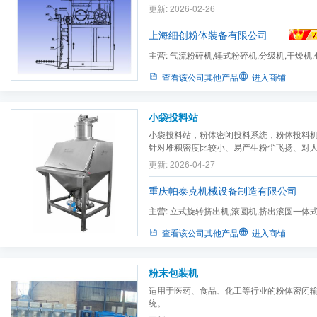
0.8MPa以上，0.4m3/分洁净气源，根据
更新: 2026-02-26
气源处理，以保证物料品质。 4、吸尘源：视需。2
分 5、供给电源：AC380V×3Φ、50HZ含地
上海细创粉体装备有限公司
1.5mm2×3×1.0mm2×1 6...
主营:
气流粉碎机,锤式粉碎机,分级机,干燥机,
查看该公司其他产品
进入商铺
小袋投料站
小袋投料站，粉体密闭投料系统，粉体投料
针对堆积密度比较小、易产生粉尘飞扬、对
的粉体，采用手套箱卸料系统是***佳选择。
更新: 2026-04-27
重庆帕泰克机械设备制造有限公司
主营:
立式旋转挤出机,滚圆机,挤出滚圆一体
机,真空输送设备及可选件,称...
查看该公司其他产品
进入商铺
粉末包装机
适用于医药、食品、化工等行业的粉体密闭
统。