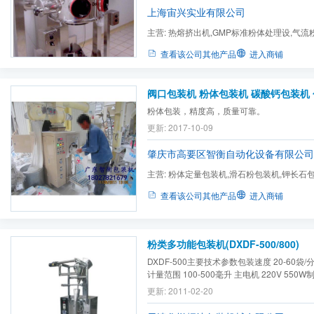
上海宙兴实业有限公司
主营:
热熔挤出机,GMP标准粉体处理设,气流
隔离箱,气流混合机,流化床,粉...
查看该公司其他产品
进入商铺
粉体包装，精度高，质量可靠。
更新: 2017-10-09
肇庆市高要区智衡自动化设备有限公司
主营:
粉体定量包装机,滑石粉包装机,钾长石
机,码垛机,碳酸钙包装机,...
查看该公司其他产品
进入商铺
粉类多功能包装机(DXDF-500/800)
DXDF-500主要技术参数包装速度 20-60袋/
计量范围 100-500毫升 主电机 220V 550W
200）毫米 加热器 110V 250WW（50-140
更新: 2011-02-20
外形尺寸 1100*900*1900 （L*W*H）DX
包装速度 20-50袋/分 整机重量 350公斤计量范