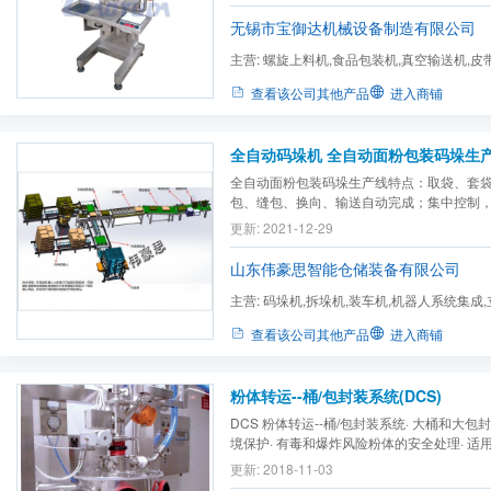
糖、碳粉、爽身粉、染料、香精香料等。
无锡市宝御达机械设备制造有限公司
主营:
螺旋上料机,食品包装机,真空输送机,皮
机,螺杆计量包装机,自动罐...
查看该公司其他产品
进入商铺
全自动面粉包装码垛生产线特点：取袋、套
包、缝包、换向、输送自动完成；集中控制
份采用高精度传感器与智能化仪表，精度高
更新: 2021-12-29
采用进口触摸屏，操作简单明了，直接用手
构简单，工作可靠，维护容易；具有故障显示及
山东伟豪思智能仓储装备有限公司
主营:
码垛机,拆垛机,装车机,机器人系统集成,立
自动包装机,全自动拆包机,...
查看该公司其他产品
进入商铺
粉体转运--桶/包封装系统(DCS)
DCS 粉体转运--桶/包封装系统· 大桶和大包
境保护· 有毒和爆炸风险粉体的安全处理· 
工艺设备· 一级和二级密封· 紧凑和低高度系统
更新: 2018-11-03