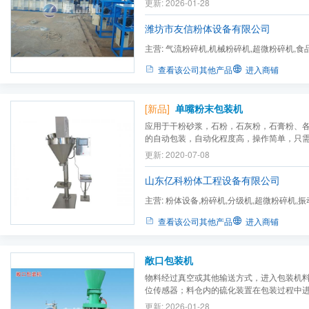
更新: 2026-01-28
潍坊市友信粉体设备有限公司
主营:
气流粉碎机,机械粉碎机,超微粉碎机,食
碎机,电池材料粉碎机,气流...
查看该公司其他产品
进入商铺
[新品]
单嘴粉末包装机
应用于干粉砂浆，石粉，石灰粉，石膏粉、
的自动包装，自动化程度高，操作简单，只
口袋）即可完成包装生产工艺，节省人工(3-
更新: 2020-07-08
强度，极大的降低生产成本，提高生产效率
全部达到国标要求。
山东亿科粉体工程设备有限公司
主营:
粉体设备,粉碎机,分级机,超微粉碎机,
机,机械粉碎机,粉体包装设...
查看该公司其他产品
进入商铺
敞口包装机
物料经过真空或其他输送方式，进入包装机
位传感器；料仓内的硫化装置在包装过程中
良好流动；料斗下部设置定量给料装置，定
更新: 2026-01-28