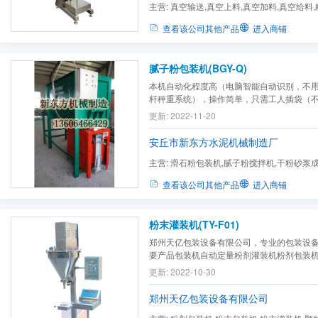
主营:
真空输送,真空上料,真空加料,真空给料,
人工投料,人工拆包,吨包...
查看该公司其他产品
进入商铺
腻子粉包装机(BGY-Q)
本机自动化程度高（电脑智能自动识别，不
杆秤重系统），操作简单，只需工人插袋（
即可完成包装生产工艺，节省人力、减轻工
更新: 2022-11-20
降低生产成本，提高生产效率。
安丘市新东方水泥机械制造厂
主营:
滑石粉包装机,腻子粉搅拌机,干粉砂浆成
粉煤灰包装机,干粉砂浆包装...
查看该公司其他产品
进入商铺
粉末灌装机(TY-F01)
郑州天亿包装设备有限公司，专业的包装设
要产品包装机自动定量粉剂灌装机粉剂包装机
包装机 粉末灌装机 粉料包装机 粉料灌装机 
更新: 2022-10-30
食品灌装机 粉剂调味品包装机 粉剂调味品灌
机粉剂调料灌装机 粉剂调味料包装机 粉剂调味
郑州天亿包装设备有限公司