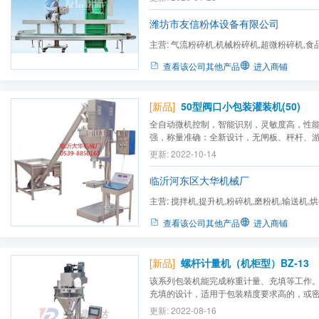
重设备形成闭环控制系统；当包装程序开始
集料筒内物料重量，并与用户设定重量比较，以
潍坊市友信粉体设备有限公司
主营:
气流粉碎机,机械粉碎机,超微粉碎机,食
碎机,电池材料粉碎机,气流...
查看该公司其他产品
进入商铺
[新品]
50型阀口小包装灌装机(50)
全自动微机控制，智能识别，灵敏度高，性
强，称量准确：全新设计，无闸板、秤杆、
拉簧等机械称重机构，无限减少易损件既降
更新: 2022-10-14
高了生产效率。自动实现包装袋的压紧、灌
袋等功能，操作简单，经久耐用；机身全部密封
临沂河东区大华机械厂
主营:
搅拌机,提升机,粉碎机,磨粉机,输送机,
查看该公司其他产品
进入商铺
[新品]
螺杆计量机（机柜型）BZ-13
该系列包装机能完成称重计量、充填等工作
充填的设计，适用于包装精度要求高的，或
好的或者流动性差的粉末、小颗粒物料，如蛋*
更新: 2022-08-16
加剂、淀粉、固体饮料、白砂糖、味精、固