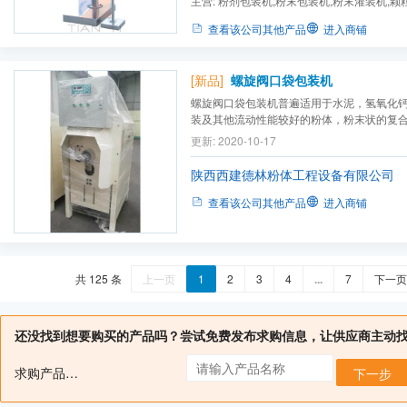
主营:
粉剂包装机,粉末包装机,粉末灌装机,颗
机,花生包装机,四斗秤,颗粒...
查看该公司其他产品
进入商铺
[新品]
螺旋阀口袋包装机
螺旋阀口袋包装机普遍适用于水泥，氢氧化
装及其他流动性能较好的粉体，粉末状的复
袋的包装。
更新: 2020-10-17
陕西西建德林粉体工程设备有限公司
查看该公司其他产品
进入商铺
共 125 条
上一页
1
2
3
4
...
7
下一页
还没找到想要购买的产品吗？尝试免费发布求购信息，让供应商主动
求购产品名：
下一步