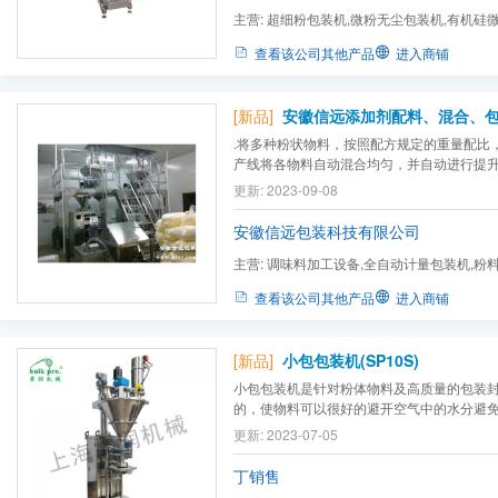
主营:
超细粉包装机,微粉无尘包装机,有机硅
机,敞口袋包装机,50kg粉料...
查看该公司其他产品
进入商铺
[新品]
安徽信远添加剂配料、混合、
.将多种粉状物料，按照配方规定的重量配比
产线将各物料自动混合均匀，并自动进行提
100-1000g/包规格自动计量、充填、包装。
更新: 2023-09-08
安徽信远包装科技有限公司
主营:
调味料加工设备,全自动计量包装机,粉
产,BB肥生产线,速溶咖啡包装机,...
查看该公司其他产品
进入商铺
[新品]
小包包装机(SP10S)
小包包装机是针对粉体物料及高质量的包装
的，使物料可以很好的避开空气中的水分避
可根据设定的目标参数实现精确、定量、快
更新: 2023-07-05
粒物料的自动灌装，适用于锂电、塑料、调
粒食品等物料。
丁销售