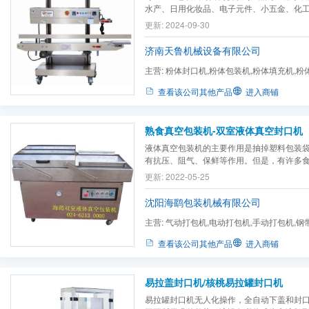
水产、日用化妆品、电子元件、小五金、化
装封口，特别适用于装有粉体、液体、膏体
更新: 2024-09-30
立式封口，避免产品外溢。
济南天鲁机械设备有限公司
主营:
粉体封口机,粉体包装机,粉体填充机,粉
机,收缩机,打码机,洗碗机,...
查看该公司其他产品
进入商铺
熟食真空包装机-双室液体真空封口机
液体真空包装机的主要作用是抽掉塑料包装
有抗压、阻气、保鲜等作用。但是，有许多
包装而必须采用真空充气包装，食品经真空
更新: 2022-05-25
气压强大于包装袋外大气压强 ，能有效防止
，并不影响包装袋的外观及印刷。
沈阳海鹞包装机械有限公司
主营:
气动打包机,电动打包机,手动打包机,钢
空机,缠绕机
查看该公司其他产品
进入商铺
易拉盖封口机/核桃易拉罐封口机
易拉罐封口机无人化操作，全自动下盖和封