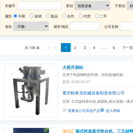
关键字
类别
子类别
属性
不限
促销
新品
合作
代理
二手
省份
城市/地区
公司名称
共 106 条
上一页
1
2
3
4
...
6
下一页
大袋开袋站
主用于吨袋物料的开袋，特别是编织袋。
更新: 2026-04-27
重庆帕泰克机械设备制造有限公司
主营:
立式旋转挤出机,滚圆机,挤出滚圆一体
机,真空输送设备及可选件,称...
查看该公司其他产品
进入商铺
[新品]