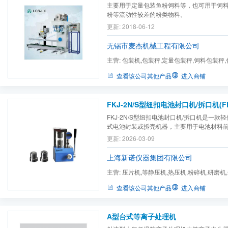
主要用于定量包装鱼粉饲料等，也可用于饲料
粉等流动性较差的粉类物料。
更新: 2018-06-12
无锡市麦杰机械工程有限公司
主营:
包装机,包装秤,定量包装秤,饲料包装秤
子包装机,塑料粒子包装秤,...
查看该公司其他产品
进入商铺
FKJ-2N/S型纽扣电池封口机/拆口机(FKJ
FKJ-2N/S型纽扣电池封口机/拆口机是一款
式电池封装或拆壳机器，主要用于电池材料
作，以及电池内部材料的样本提取；该机具
更新: 2026-03-09
操作方便、拆卸精准、制样效果好等优点，
作。
上海新诺仪器集团有限公司
主营:
压片机,等静压机,热压机,粉碎机,研磨机
箱,振荡器,电阻炉,压片...
查看该公司其他产品
进入商铺
A型台式等离子处理机