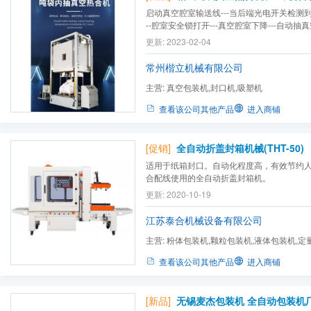
启动真空腔室输送线---当后端光电开关检测到托
--腔室安全锁打开---真空腔室下降---自动抽真空
动封口---自动放气---放气结束后---真空腔室
更新: 2023-02-04
气缸锁到位---输送线启动将产品输送出---输
常州楷立机械有限公司
主营:
真空包装机,封口机,吸塑机
查看该公司其他产品
进入商铺
[促销]
全自动折盖封箱机械(THT-50)
适用于纸箱封口。自动化程度高，有效节约
合配线使用的全自动折盖封箱机。
更新: 2020-10-19
江苏泰合机械设备有限公司
主营:
粉体包装机,颗粒包装机,液体包装机,定
送机,滚筒输送机,螺旋输送...
查看该公司其他产品
进入商铺
[新品]
无锡麦杰包装机 全自动包装机