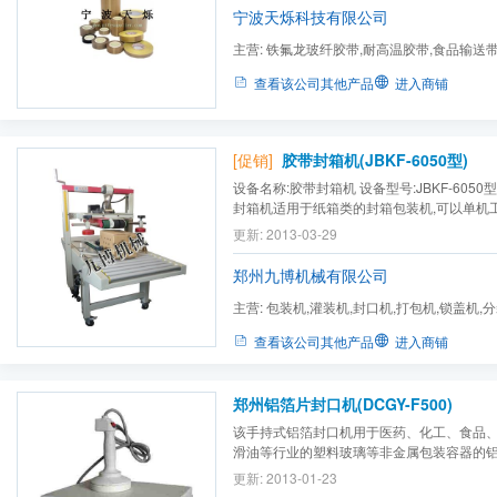
宁波天烁科技有限公司
主营:
铁氟龙玻纤胶带,耐高温胶带,食品输送带
垫,烤盘布
查看该公司其他产品
进入商铺
[促销]
胶带封箱机(JBKF-6050型)
设备名称:胶带封箱机 设备型号:JBKF-6050
封箱机适用于纸箱类的封箱包装机,可以单机
线配套使用,该设备应用比较广泛,适用于只要
更新: 2013-03-29
行业,制冷空调行业,陶瓷行业,家电行业,等等
封口,经济实惠操作方便完成,容易调整,一次完成
郑州九博机械有限公司
主营:
包装机,灌装机,封口机,打包机,锁盖机,
查看该公司其他产品
进入商铺
郑州铝箔片封口机(DCGY-F500)
该手持式铝箔封口机用于医药、化工、食品
滑油等行业的塑料玻璃等非金属包装容器的
更新: 2013-01-23