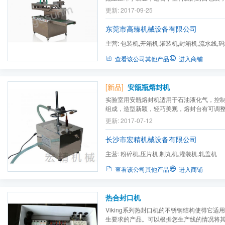
金封刀，不会断线，封口不焦化、不冒烟；
更新: 2017-09-25
效防止误切包装物，保障操作者安全；包装
且传送时间可调；滑动式胶膜支架可放置各种规
东莞市高臻机械设备有限公司
主营:
包装机,开箱机,灌装机,封箱机,流水线,
查看该公司其他产品
进入商铺
[新品]
安瓿瓶熔封机
实验室用安瓶熔封机适用于石油液化气，控
组成，造型新颖，轻巧美观，熔封台有可调
整安瓶熔封的高度，支架上有滑板方便安瓶
更新: 2017-07-12
熔封时火焰均匀，拉丝光滑，熔封速度快，噪
分。
长沙市宏精机械设备有限公司
主营:
粉碎机,压片机,制丸机,灌装机,轧盖机
查看该公司其他产品
进入商铺
热合封口机
Viking系列热封口机的不锈钢结构使得它适
生要求的产品。可以根据您生产线的情况将