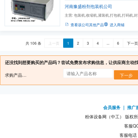
河南豫盛粉剂包装机公司
主营:
包装机,收缩机,灌装机,打包机,打码机,
查看该公司其他产品
进入商铺
共 106 条
上一页
1
2
3
4
...
6
下一页
还没找到想要购买的产品吗？尝试免费发布求购信息，让供应商主动
求购产品名：
下一步
会员服务
｜
推广
粉体设备网（中工） 版权所有1
客服QQ
客服电话：