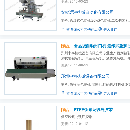
更新: 2015-03-23
频器，速度可调；4. 成品输送台面可上下调
的需求；5. 缝包机地盘采用了万向轮装置，可随
安徽远鸿机械自动化有限公司
主营:
给袋式包装机,25KG包装机,二次包装机
真空包装机,立式制袋充填...
查看该公司其他产品
进入商铺
[新品]
食品袋自动封口机 连续式塑料
郑州中泰机械设备有限公司专业生产粉剂包
热收缩包装机、真空包装机、液体灌装机、
动打包机、日期打码机、电磁感应封口机、
更新: 2014-08-23
品。公司设备齐全、技术实力雄厚、企业内
率高；本公司生产的粉剂包装机及颗粒包装机品
郑州中泰机械设备有限公司
主营:
热收缩包装机,灌装机,打码机,打包机,封
装机
查看该公司其他产品
进入商铺
[新品]
PTFE铁氟龙玻纤胶带
供应铁氟龙玻纤胶带
更新: 2013-04-12