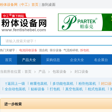
粉体设备网（中工）首页
|
放到桌面
热门关键字：
电池回收设备
混合机
筛分设备
气流粉碎机
拆包机
首页
产品大全
采购信息
企业大全
名企展台
当前所在位置：
首页
>
产品
>
包装设备
>
封口设备
↑返回上一级
称重包装机
多功能包装机
粉剂包装机
封口设
全自动包装机
贴标设备
打包机
真空包装机
枕式包装机
进一步检索