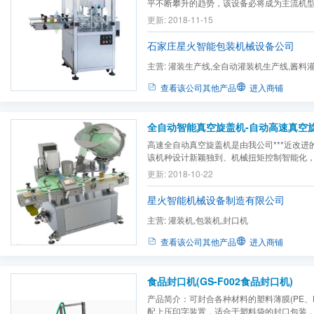
平不断攀升的趋势，该设备必将成为主流机
更新: 2018-11-15
石家庄星火智能包装机械设备公司
主营:
灌装生产线,全自动灌装机生产线,酱料
查看该公司其他产品
进入商铺
全自动智能真空旋盖机-自动高速真空
高速全自动真空旋盖机是由我公司***近改进
该机种设计新颖独到、机械扭矩控制智能化
分便利，操作人员只需将瓶盖置于瓶口上，
更新: 2018-10-22
程中，瓶盖被三组搓盖轮自动拧紧。既可用
线生产的理想机型。可方便地升级为完全的自动旋
星火智能机械设备制造有限公司
主营:
灌装机,包装机,封口机
查看该公司其他产品
进入商铺
食品封口机(GS-F002食品封口机)
产品简介：可封合各种材料的塑料薄膜(PE、
配上压印字装置，适合于塑料袋的封口包装