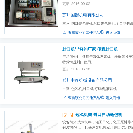
从左到右的运行方式。
更新: 2016-09-02
苏州国衡机电有限公司
主营:
阀口袋包装机,敞口袋包装机,全自动包装
旋式包装机,重力式包装机,...
查看该公司其他产品
进入商铺
封口机***好的厂家 便宜封口机
产品简介1、适用于液体及膏体、粉剂等袋子
特殊情况封口使用。
更新: 2015-06-18
郑州中泰机械设备有限公司
主营:
包装机,封口机,打码机,灌装机
查看该公司其他产品
进入商铺
[新品]
远鸿机械 封口自动缝包机
设备简介:大米饲料，轻工日化，化工原料等
包.功能特点：1. 采用光电感应开关自动定位缝
不需要人工切线；3. 缝包导向和成品输送机