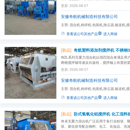
更新: 2026-08-07
安徽奇航机械制造科技有限公司
主营:
混合机,粉碎机,包装机,除尘器,输送机,
查看该公司其他产品
进入商铺
[新品]
WZL系列无重力混合机以强烈混合来满足用
两根搅拌轴等速反向旋转，搅拌轴上布置的
环向、轴向三向运动，形成复合循环，在极
更新: 2026-08-07
混合，并在简盖上配置雾化喷嘴以满足固液
安徽奇航机械制造科技有限公司
主营:
混合机,粉碎机,包装机,除尘器,输送机,
查看该公司其他产品
进入商铺
[新品]
奇卓无重力混合机广泛应用于各行业粉状、
状、膨化状等配合物料、化工、化妆品、洗涤