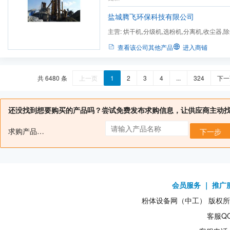
备，严谨的合作团队，经验丰富的安装队伍
保护产业协会会员，水泥产业协会会员，已顺利通
盐城腾飞环保科技有限公司
国...
主营:
烘干机,分级机,选粉机,分离机,收尘器,
查看该公司其他产品
进入商铺
共 6480 条
上一页
1
2
3
4
...
324
下一
还没找到想要购买的产品吗？尝试免费发布求购信息，让供应商主动
求购产品名：
下一步
会员服务
｜
推广
粉体设备网（中工） 版权所有1
客服QQ