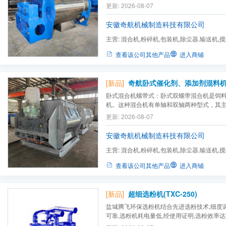
料、食品、味精、奶粉、香料、酿造、饲料
更新: 2026-08-07
料、树脂、橡胶、添加剂等物料混合，能适
干燥作业。
安徽奇航机械制造科技有限公司
主营:
混合机,粉碎机,包装机,除尘器,输送机,
查看该公司其他产品
进入商铺
[新品]
卧式混合机螺带式：卧式双螺带混合机是饲
机。这种混合机有单轴和双轴两种型式，其
传动部分和控制部分等组成。它在翻动和混
更新: 2026-08-07
料从一端运动到另一端，卧式混合机一般设
口，或配成全活底门，分别有小开门、大开
安徽奇航机械制造科技有限公司
残...
主营:
混合机,粉碎机,包装机,除尘器,输送机,
查看该公司其他产品
进入商铺
[新品]
超细选粉机(TXC-250)
盐城腾飞环保选粉机结合先进选粉技术,细度
可靠,选粉机耗电量低,经使用证明,选粉效率达
保证,售后有保障。