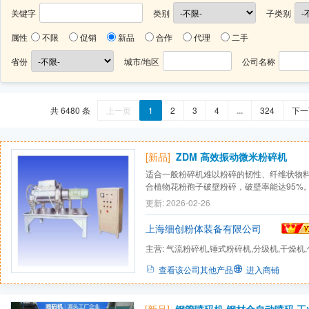
关键字
类别
子类别
属性
不限
促销
新品
合作
代理
二手
省份
城市/地区
公司名称
共 6480 条
上一页
1
2
3
4
...
324
下一
[新品]
ZDM 高效振动微米粉碎机
适合一般粉碎机难以粉碎的韧性、纤维状物料
合植物花粉孢子破壁粉碎，破壁率能达95%。
粉碎，精密混炼、包覆改性等作业。 ·适合
更新: 2026-02-26
的粉碎作业。 ·设备易装卸、清洗，适合换料
封状态下作业。无粉尘溢出，无环境污染。·设备
上海细创粉体装备有限公司
主营:
气流粉碎机,锤式粉碎机,分级机,干燥机,
查看该公司其他产品
进入商铺