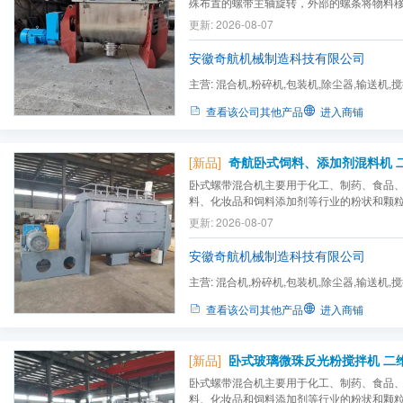
殊布置的螺带主轴旋转，外部的螺条将物料
的螺条将物料推到一定位置或端板，两者使
更新: 2026-08-07
流、剪切、错位和辐射状运动，从而使物料
混合均匀的效果。
安徽奇航机械制造科技有限公司
主营:
混合机,粉碎机,包装机,除尘器,输送机,
查看该公司其他产品
进入商铺
[新品]
卧式螺带混合机主要用于化工、制药、食品
料、化妆品和饲料添加剂等行业的粉状和颗
更新: 2026-08-07
安徽奇航机械制造科技有限公司
主营:
混合机,粉碎机,包装机,除尘器,输送机,
查看该公司其他产品
进入商铺
[新品]
卧式螺带混合机主要用于化工、制药、食品
料、化妆品和饲料添加剂等行业的粉状和颗