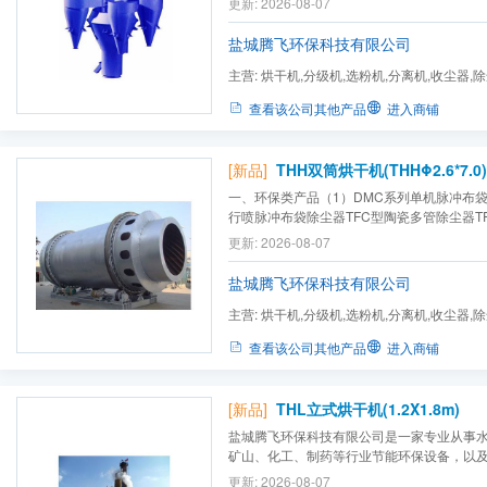
更新: 2026-08-07
盐城腾飞环保科技有限公司
主营:
烘干机,分级机,选粉机,分离机,收尘器,
查看该公司其他产品
进入商铺
[新品]
THH双筒烘干机(THHΦ2.6*7.0)
一、环保类产品（1）DMC系列单机脉冲布袋
行喷脉冲布袋除尘器TFC型陶瓷多管除尘器T
式除尘器TFS石料生产线除尘器TGMC系列
更新: 2026-08-07
TJDW系列卧式电除尘器TL滤筒除尘器TQM
器TQM系列气箱脉冲布袋除尘器二、节能产品 
盐城腾飞环保科技有限公司
煤磨动态选...
主营:
烘干机,分级机,选粉机,分离机,收尘器,
查看该公司其他产品
进入商铺
[新品]
THL立式烘干机(1.2X1.8m)
盐城腾飞环保科技有限公司是一家专业从事
矿山、化工、制药等行业节能环保设备，以
的科技性民营企业。公司拥有雄厚的技术力
更新: 2026-08-07