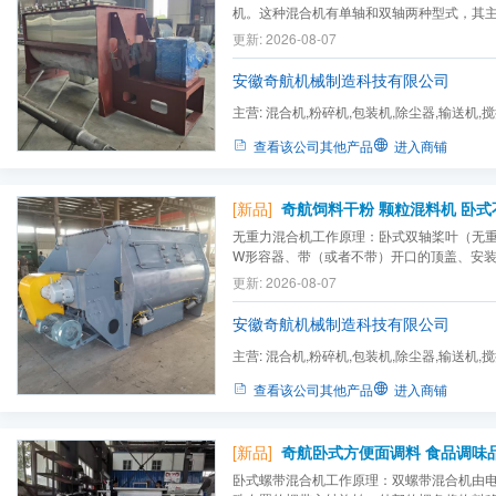
机。这种混合机有单轴和双轴两种型式，其
传动部分和控制部分等组成。它在翻动和混
更新: 2026-08-07
料从一端运动到另一端，卧式混合机一般设
口，或配成全活底门，分别有小开门、大开
安徽奇航机械制造科技有限公司
残...
主营:
混合机,粉碎机,包装机,除尘器,输送机,
查看该公司其他产品
进入商铺
[新品]
无重力混合机工作原理：卧式双轴桨叶（无
W形容器、带（或者不带）开口的顶盖、安
的双轴、传动单元、支撑架、密封件、出料
更新: 2026-08-07
于双轴反向旋转，成一定角度的浆叶将物料
搅，使物料达到均匀混合的效果。物料在混合器
安徽奇航机械制造科技有限公司
主营:
混合机,粉碎机,包装机,除尘器,输送机,
查看该公司其他产品
进入商铺
[新品]
卧式螺带混合机工作原理：双螺带混合机由