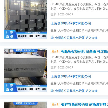
LDM喷码机专业应用于各类钢板、钢管、石
制品、化工包装、食品包装等产品，拥有强
为用户提供好的喷码标识解决方案，一对一
更新: 2026-08-07
产需求，针对于特殊的应用，可非标定制喷
上海典码电子科技有限公司
主营:
大字符喷码机,钢管喷码机,钢材喷码机,
码机,耐火材料喷码机,玻璃...
查看该公司其他产品
进入商铺
[新品]
铝板铝锭喷码机 耐高温 可连接外
LDM喷码机专业应用于各类钢板、钢管、石
制品、化工包装、食品包装等产品，拥有强
为用户提供好的喷码标识解决方案，一对一
更新: 2026-08-07
产需求，针对于特殊的应用，可非标定制喷
上海典码电子科技有限公司
主营:
大字符喷码机,钢管喷码机,钢材喷码机,
码机,耐火材料喷码机,玻璃...
查看该公司其他产品
进入商铺
[新品]