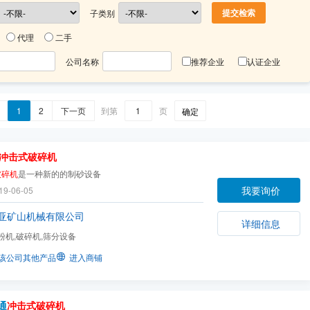
子类别
代理
二手
公司名称
推荐企业
认证企业
1
2
下一页
到第
页
确定
冲击式破碎机
破碎机
是一种新的的制砂设备
我要询价
19-06-05
亚矿山机械有限公司
详细信息
粉机,破碎机,筛分设备
该公司其他产品
进入商铺
通
冲击式破碎机