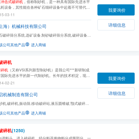
通
冲击式破碎机
，俗称制砂机，是一种具有国际先进水平
低耗设备，其性能在各种矿石细碎设备中起着不可替代的
我要询价
目前***行之有效、实用可靠的碎石机器。 本系列制砂
15-03-11
于软或中硬和极硬物料的破碎，整形，广泛应用于各种矿
建筑砂、石料以及各种冶金矿渣，特别对金刚砂、碳...
详细信息
上海）机械科技有限公司
石破碎筛分系统,选矿设备,制砂破碎筛分系统,破碎设备,
站,筛分设备
该公司其他产品
进入商铺
破碎机
破碎机
（又称VSI系列新型制砂机）是我公司***新研制成
有国际先进水平的新一代制砂机。长年的技术积淀，现代
我要询价
工设备精工制作保证了
冲击式破碎机
在同行业的***地位。
14-02-21
价比，可靠性在同类产品中独树一帜。 VSI系列高效立
式破碎机
是结合中国的工况条件，引进德国权威专家...
详细信息
启机械制造有限公司
砂机,破碎机,振动筛,移动破碎站,液压圆锥破,颚式破碎机,
,洗砂机,锤式...
该公司其他产品
进入商铺
破碎机
(1250)
料由进料斗，进入破碎机，经分料器将物料分成两部分，一