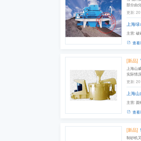
部分由
速，其加
更新: 20
轮三个
上海绿
主营:
破
圆锥破,移
查看
[新品]
上海山威
实际情况
备。它
更新: 20
石、铁
上海山
主营:
圆
送机
查看
[新品]
制砂机