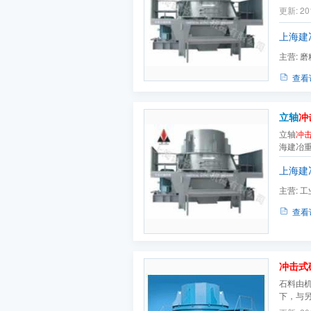
效破碎机
更新: 20
生产线|砂石
轴
冲击
上海建
主营:
磨
机,选分机
查看
立轴
冲
立轴
冲
海建冶
机的原
上海建
破，目
备，成
主营:
工
矿...
洗砂机,
查看
冲击式
石料由
下，与
撞击与