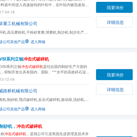
分料器中间进入高速旋转的叶轮中，在叶轮内被迅速加
我要询价
速度可达数百倍重力加速度，然后以60 秒的速度从叶
17-04-18
均布的
详细信息
卓重工机械有限公司
碎机,高压磨粉机,干粉砂浆整,球磨机,制沙机,制沙生产线,
动式破碎,石料...
该公司其他产品
进入商铺
VSI系列立轴
冲击式破碎机
VSI系列立轴
冲击式破碎机
是结合国内制砂生产方面的
，研制开发出具有国内、国际、***水平的高效碎石设
我要询价
广泛适用于各种岩石、磨料、耐火材料、水泥熟料、石英
13-12-04
矿石、混凝土骨料等多种硬……
详细信息
威路桥机械有限公司
锥机,制砂机,颚式破碎机,反击式破碎机,振动筛,洗砂机,输
该公司其他产品
进入商铺
制砂机，
冲击式破碎机
又称
冲击式破碎机
，是我公司引进美国先进原理及技术并