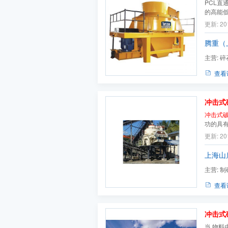
PCL直
的高能
作用，是
更新: 20
机适用
石、机制
腾重（
主营:
碎
移动破碎
查看
冲击式
冲击式
功的具
化的加
更新: 20
优异的性
轴
冲击
上海山
主营:
制
制砂生产线
查看
冲击式
当 物