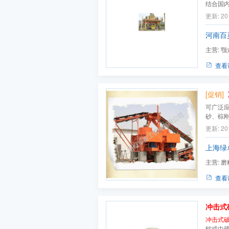
结合国
国际**
更新: 20
火材料
物料的中
河南百
主营:
颚
式复合破碎
查看
[促销]
可广泛
砂、棕
硬、特
更新: 20
金矿渣
他类型
上海绿
主营:
磨
查看
冲击式
冲击式
软或中