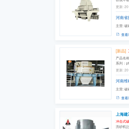
泥、耐
更新: 20
建筑骨
碳化硅、
河南省
主营:
破
查看
[新品]
产品名
系列：p
司产地：
更新: 20
河南维
主营:
破
查看
上海建
冲击式
洗砂机|