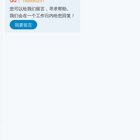
QQ：
189990251
山东埃尔派粉体科技股份有限公司
您可以给我们留言，寻求帮助。
主营产品：粉体技术,粉体装备
我们会在一个工作日内给您回复！
弗格森输送机械(常州)有限公司
主营产品：气力输送,拆包投料,配料系统
我要留言
意德机械科技(安丘)有限公司
主营产品：废旧电池回收处理设备,气流
山东摩克立粉体技术设备有限公司
主营产品：气流粉碎机,气流分级机,气流
南通罗斯混合设备有限公司
主营产品：高剪切混合乳化机,静式混合
浙江力普粉碎设备有限公司
主营产品：超细粉碎设备,粗中粉碎设备,
上海宿嘉粉体机械设备有限公司
主营产品：混合机,粉碎机,振动筛,输送
重庆帕泰克机械设备制造有限公司
主营产品：立式旋转挤出机,滚圆机,挤出
潍坊市友信粉体设备有限公司
主营产品：气流粉碎机,机械粉碎机,超微