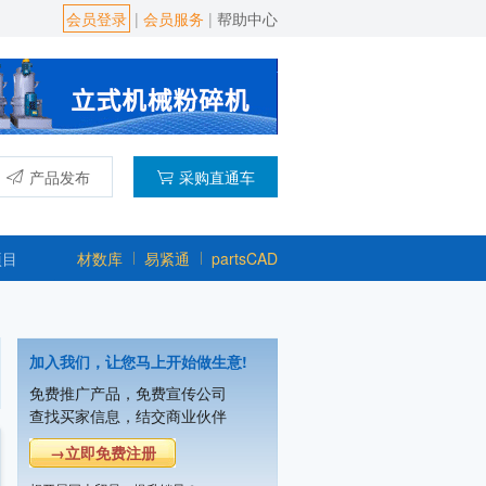
会员登录
|
会员服务
|
帮助中心
产品发布
采购直通车
项目
材数库
易紧通
partsCAD
加入我们，让您马上开始做生意!
上海宿嘉粉体机械设备有限公司
免费推广产品，免费宣传公司
主营产品：混合机,粉碎机,振动筛,输送
查找买家信息，结交商业伙伴
重庆帕泰克机械设备制造有限公司
→立即免费注册
主营产品：立式旋转挤出机,滚圆机,挤出