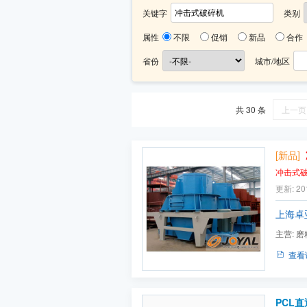
关键字
类别
属性
不限
促销
新品
合作
省份
城市/地区
共 30 条
上一页
[新品]
冲击式
更新: 20
上海卓
主营:
磨
查看
PCL直