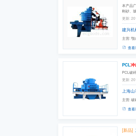
本产品
刚砂、
碳化硅
更新: 20
料比其它
建兴机
主营:
颚
送机,振动
查看
PCL
冲
PCL破
更新: 20
上海山
主营:
破
查看
[新品]