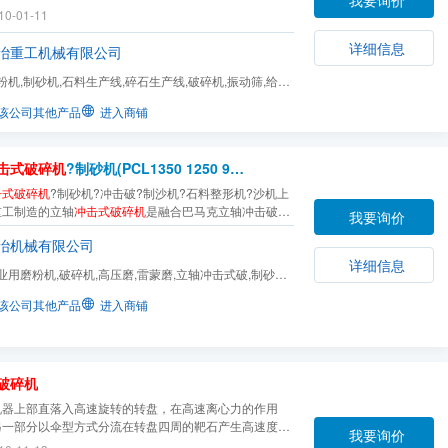
|优质制沙机|石料整形机|巴马克制沙机|石料生产线|做沙
10-01-11
线|沙子整型机<?xml:namespace prefix = o />PCL立
式破碎机
又称制砂机，有些也叫做做沙机...
详细信息
冶重工机械有限公司
粉机,制砂机,石料生产线,碎石生产线,破碎机,振动筛,给料
,圆锥破,颚式破...
该公司其他产品
进入商铺
击式破碎机
?制砂机(PCL1350 1250 900 750 600)
击式破碎机
?制砂机?冲击破?制沙机?石料整形机?沙机上
重工制造的立轴
冲击式破碎机
是融合巴马克立轴冲击破碎
我要询价
理，开发成功的新型破碎设备。它广泛用于各种矿石的细
冶机械有限公司
前已经替代锤式破碎机、对辊破碎机、棒磨机等传统设
详细信息
为制砂行业的主流设备。用途：本产品广泛应用于各种
业用磨粉机,破碎机,高压磨,雷蒙磨,立轴冲击式破,制砂机,
微粉磨,悬辊磨
该公司其他产品
进入商铺
破碎机
机器上部直落入高速旋转的转盘，在高速离心力的作用
另一部分以伞型方式分流在转盘四周的靶石产生高速度的
我要询价
高密度的粉碎，石料在互相打击后，又会在转盘和机壳之