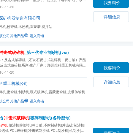
我要询价
火材料、铝凡土熟料、金刚砂、玻璃原料、机制建筑砂、
12-11-20
料、人工造砂以及各种冶金渣的细碎和粗磨作业，特别对
金刚砂、烧结铝矾土、美砂等高硬、特硬及耐磨蚀性...
详细信息
探矿机器制造有限公司
碎机,粉碎机,木粉机,雷蒙磨,搅拌站
该公司其他产品
进入商铺
冲击式破碎机
_第三代专业制砂机(vsi)
称：反击式破碎机（石灰石反击式破碎机，反击破）产品
f反击式破碎机系列 生产厂家：郑州维科重工机械有限公
我要询价
河南郑州 产品商标：维科
10-11-20
详细信息
科重工机械公司
碎机,磨粉机,制砂机,颚式破碎机,雷蒙磨粉机,皮带传输机
该公司其他产品
进入商铺
冶
冲击式破碎机
|破碎制砂机(各种型号)
破碎机
|做沙机|制砂机|冲击破|环保制砂机|冲击破|制沙机|
沙选机|PCL破碎机|冲击式制沙机|PCL制沙机|机制沙|高
我要询价