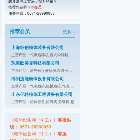
潍坊市友信粉体设备有限公司
想开展网上贸易，提升销量？
推荐您选择
VIP会员
主营产品：气流粉碎机,机械粉碎机,超微
服务热线：0571-28990953
江阴市天勤机械制造有限公司
主营产品：涡轮粉碎机,高效粉碎机,万能
推荐会员
更多 >
上海细创粉体装备有限公司
主营产品：气流粉碎机,锤式粉碎机,分级
珠海欧美克科技有限公司
主营产品：激光粒度分析仪,粒度分析仪,
绵阳流能粉体设备有限公司
主营产品：气流粉碎,机械粉碎,气流分级
山东亿科粉体工程设备有限公司
主营产品：粉体设备,粉碎机,分级机,超
康柏斯粉粒体输送系统（北京）有限公司
主营产品：喂料与配料系统,干燥与冷却,
桂林鸿程矿山设备制造有限责任公司
主营产品：HLM系列立式磨,HLMX系列超细
《粉体设备网（中工）》
客服热
广东智子智能技术有限公司
线：
0571-28990953
主营产品：拆包,投料,输送,储存,计量,
《粉体设备网（中工）》
客服