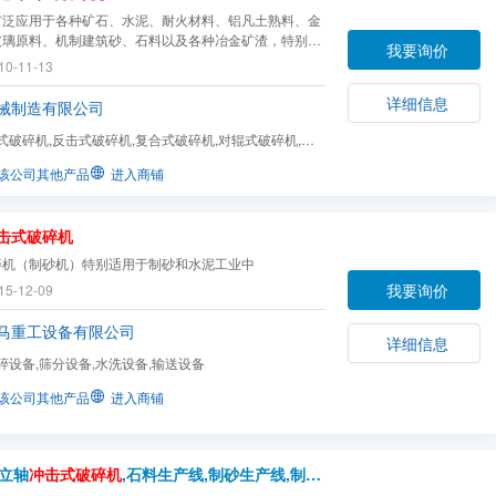
广泛应用于各种矿石、水泥、耐火材料、铝凡土熟料、金
玻璃原料、机制建筑砂、石料以及各种冶金矿渣，特别对
我要询价
、金刚砂、烧结铝矾土、美砂等高硬、特硬及耐磨蚀性物
10-11-13
类型的破碎机产量功效更高.
详细信息
械制造有限公司
式破碎机,反击式破碎机,复合式破碎机,对辊式破碎机,输
筛,给料机,制砂机...
该公司其他产品
进入商铺
击式破碎机
碎机（制砂机）特别适用于制砂和水泥工业中
我要询价
15-12-09
马重工设备有限公司
详细信息
碎设备,筛分设备,水洗设备,输送设备
该公司其他产品
进入商铺
立轴
冲击式破碎机
,石料生产线,制砂生产线,制砂机,移动破碎站(PCL)