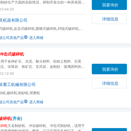
内制砂生产方面的实际情况，研制开发出的一种具有国内
我要询价
*水平的高效碎石设备。它广泛适用于各种岩石、磨料、耐
13-04-20
、水泥熟料、石英石、铁矿石、混凝土骨料等多种硬、脆
碎、细碎（制砂粒），对建筑用砂、筑路用砂石...
详细信息
灵机器有限公司
式破碎机,反击式破碎机,圆锥式破碎机,对锟式破碎机,立
机,锤式破碎机,...
该公司其他产品
进入商铺
冲击式破碎机
应用于各种矿石、水泥、耐火材料、铝钒土熟料、石英
刚玉、珍珠岩、铁矿石、玄武岩、金刚砂、玻璃原料的高
我要询价
硬物料的中、细碎领域。在机制建筑砂、石料以及各种冶
12-12-05
的破碎中更是得到普遍使用，特别对中硬、特硬物料比其
的破碎机更具有优越性，产量功效高。
详细信息
卓重工机械有限公司
粉机,破碎机,制砂机,球磨机
该公司其他产品
进入商铺
破碎机
(齐全)
破碎机
又名制砂机、冲击破碎机、冲击式制砂机，适用于
硬和极硬物料的破碎、整形，广泛应用于各种矿石、水