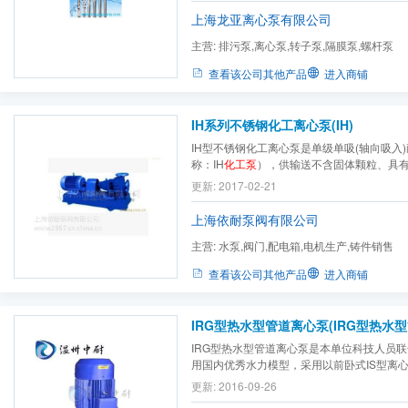
上海龙亚离心泵有限公司
主营:
排污泵,离心泵,转子泵,隔膜泵,螺杆泵
查看该公司其他产品
进入商铺
IH系列不锈钢化工离心泵(IH)
IH型不锈钢化工离心泵是单级单吸(轴向吸入
称：IH
化工泵
），供输送不含固体颗粒、具
水的液体。
更新: 2017-02-21
上海依耐泵阀有限公司
主营:
水泵,阀门,配电箱,电机生产,铸件销售
查看该公司其他产品
进入商铺
IRG型热水型管道离心泵是本单位科技人员
用国内优秀水力模型，采用以前卧式IS型离
般SG型管道泵的基础上进行整合所有的优点
更新: 2016-09-26
据使用温度、介质等不同在ISG型基础上派