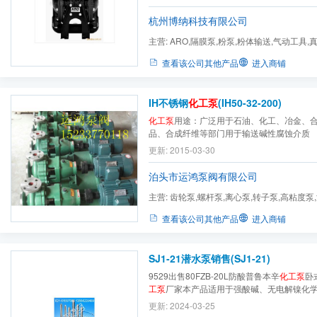
材质有：316L不锈钢、聚丙烯、聚偏氟乙烯
能适合多种工业酸碱、有机溶剂的输送。
杭州博纳科技有限公司
主营:
ARO,隔膜泵,粉泵,粉体输送,气动工具,
高粘度泵,桶泵,粉末输送,英...
查看该公司其他产品
进入商铺
IH不锈钢
化工泵
(IH50-32-200)
化工泵
用途：广泛用于石油、化工、冶金、
品、合成纤维等部门用于输送碱性腐蚀介质
更新: 2015-03-30
泊头市运鸿泵阀有限公司
主营:
齿轮泵,螺杆泵,离心泵,转子泵,高粘度泵
弧泵,不锈钢泵,磁力泵,...
查看该公司其他产品
进入商铺
SJ1-21潜水泵销售(SJ1-21)
9529出售80FZB-20L防酸普鲁本辛
化工泵
卧
工泵
厂家本产品适用于强酸碱、无电解镍化
废水等强腐蚀性液体介质的循环冷却、输送
更新: 2024-03-25
如：电镀设备、化工设备、药剂设备、泵浦