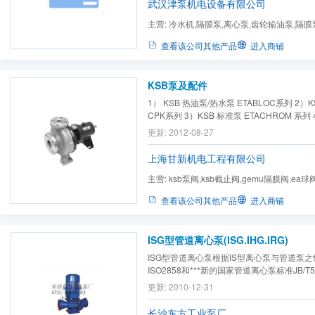
武汉津泵机电设备有限公司
主营:
冷水机,隔膜泵,离心泵,齿轮输油泵,隔膜
污泵,高（低）压隔膜泵,...
查看该公司其他产品
进入商铺
KSB泵及配件
1） KSB 热油泵/热水泵 ETABLOC系列 2）K
CPK系列 3）KSB 标准泵 ETACHROM 系列
MILTI ECO系列
更新: 2012-08-27
上海甘新机电工程有限公司
主营:
ksb泵阀,ksb截止阀,gemu隔膜阀,ea球阀,g
球阀,wouter w蝶阀,aircom调...
查看该公司其他产品
进入商铺
ISG型管道离心泵(ISG.IHG.IRG)
ISG型管道离心泵根据IS型离心泵与管道泵
ISO2858和***新的国家管道离心泵标准JB/T5
制造的高效节能产品。该泵采用国内先进水
更新: 2010-12-31
成。同时根据使用温度、介质等不同在ISG
泵、、高温泵、
化工泵
、油泵等，是目前国
长沙东方工业泵厂