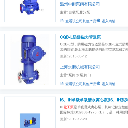
温、腐蚀性
化工泵
、油泵。 该离心泵产品具
温州中耐泵阀有限公司
以...
主营:
自吸泵,排污泵
查看该公司其他产品
进入商铺
CQB-L防爆磁力管道泵
CQB-L型，防爆磁力管道泵是CQB-L立式
泵的简称,是上海永鹏提供的新型立式款磁力
一。也是上海永鹏在多年设计制造卧式磁力
更新: 2015-05-12
一种新型立式磁力管道离心泵，CQB-L磁力
ISG型管道离心泵的特点、又具有磁力
化工泵
上海永鹏机械有限公司
各...
主营:
泵阀,水泵,阀门
查看该公司其他产品
进入商铺
IS、IH单级单吸清水离心泵(IS、IH系列
IH
化工泵
是单吸悬式离心泵，其标记额定性
国际标准ISO2858-1975（E），是一种用
新换代的节能产品。适用于化工、石油、冶
更新: 2012-12-29
药、合成纤维等部门输送温度在-20℃~10
理、化学性能类似于水的介质。