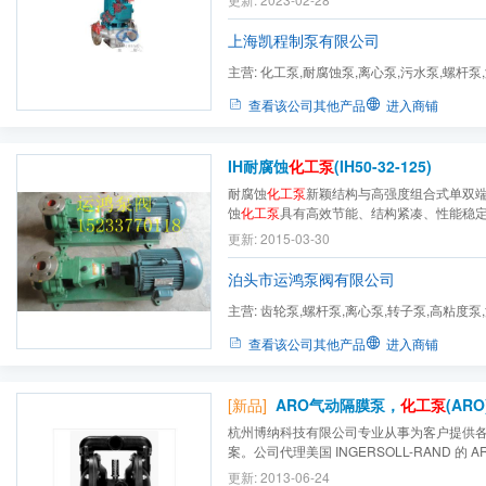
补充
上海凯程制泵有限公司
主营:
化工泵,耐腐蚀泵,离心泵,污水泵,螺杆泵
泵,计量泵,自吸泵,消防...
查看该公司其他产品
进入商铺
IH耐腐蚀
化工泵
(IH50-32-125)
耐腐蚀
化工泵
新颖结构与高强度组合式单双
蚀
化工泵
具有高效节能、结构紧凑、性能稳
更新: 2015-03-30
泊头市运鸿泵阀有限公司
主营:
齿轮泵,螺杆泵,离心泵,转子泵,高粘度泵
弧泵,不锈钢泵,磁力泵,...
查看该公司其他产品
进入商铺
[新品]
ARO气动隔膜泵，
化工泵
(ARO
杭州博纳科技有限公司专业从事为客户提供
案。公司代理美国 INGERSOLL-RAND 的 
塞泵及提供流体输送整体解决方案，广泛应
更新: 2013-06-24