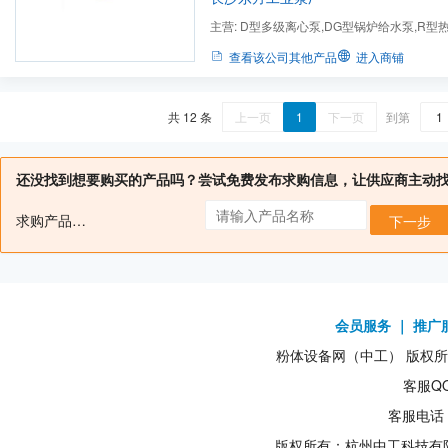
品。
主营:
D型多级离心泵,DG型锅炉给水泵,R型热
SH中开泵,AY油泵,IS.型清水离...
查看该公司其他产品
进入商铺
共 12 条
上一页
1
下一页
到第
还没找到想要购买的产品吗？尝试免费发布求购信息，让供应商主动
求购产品名：
下一步
会员服务
｜
推广
粉体设备网（中工） 版权所有1
客服QQ
客服电话：
版权所有：杭州中工科技有