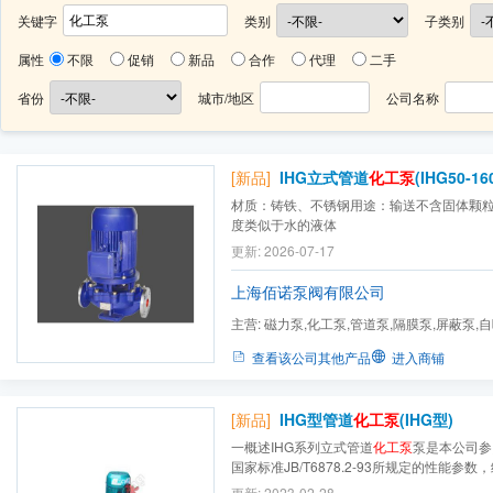
关键字
类别
子类别
属性
不限
促销
新品
合作
代理
二手
省份
城市/地区
公司名称
[新品]
IHG立式管道
化工泵
(IHG50-160
材质：铸铁、不锈钢用途：输送不含固体颗
度类似于水的液体
更新: 2026-07-17
上海佰诺泵阀有限公司
主营:
磁力泵,化工泵,管道泵,隔膜泵,屏蔽泵,
查看该公司其他产品
进入商铺
[新品]
IHG型管道
化工泵
(IHG型)
一概述IHG系列立式管道
化工泵
泵是本公司参照
国家标准JB/T6878.2-93所规定的性能参
产经验而设计的第二代高效节能产品，是对IH
更新: 2023-02-28