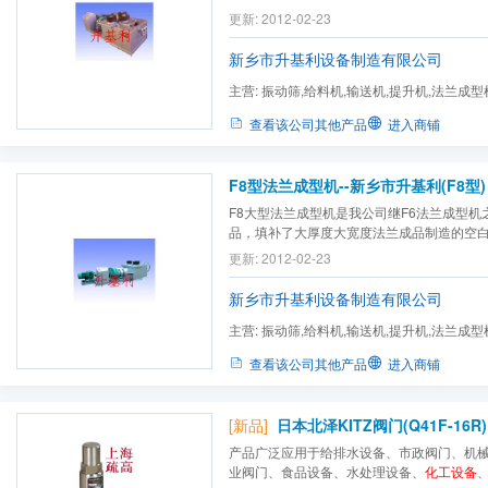
容器、水轮机、离心机、钢结构等行业，解
更新: 2012-02-23
度。其机构独特，具有体积小、能耗低、效
使用方便、操作简单、承载能力强、寿命长、卷
新乡市升基利设备制造有限公司
主营:
振动筛,给料机,输送机,提升机,法兰成型
弹簧
查看该公司其他产品
进入商铺
F8型法兰成型机--新乡市升基利(F8型)
F8大型法兰成型机是我公司继F6法兰成型机
品，填补了大厚度大宽度法兰成品制造的空
备
、电力设施、大型风机、压力容器、水轮
更新: 2012-02-23
解决了关键件的制造难度,本机的特点是操作
方便、使用寿命长、耗能低、经济性好．也
新乡市升基利设备制造有限公司
工，...
主营:
振动筛,给料机,输送机,提升机,法兰成型
弹簧
查看该公司其他产品
进入商铺
[新品]
日本北泽KITZ阀门(Q41F-16R)
产品广泛应用于给排水设备、市政阀门、机
业阀门、食品设备、水处理设备、
化工设备