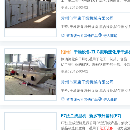
工、重工等行业物料及产品的加热固化、干
生药、中药饮片、浸膏、册剂、颗粒、冲剂
更新: 2012-03-02
料染料、脱水蔬菜、瓜果干、香肠、塑料树
等。烘干机，烘箱，箱式干燥机，干燥设备，热
常州市宝康干燥机械有限公司
主营:
干燥设备,粉碎设备,混合设备,除尘器,烘
振动筛,烘干机,制药设备...
查看该公司其他产品
进入商铺
[促销]
干燥设备-ZLG振动流化床干燥机(Z
振动流化床干燥机适用于化工、制药、食品
矿产等行业的粉状、颗粒状物料的干燥、冷
酸、味精、硼砂、硫铵、复合肥、萝卜丝、豆
更新: 2012-03-02
矿渣、砂糖等干燥设备，烘干机，振动干燥
食品机械，制药设备，
化工设备
常州市宝康干燥机械有限公司
主营:
干燥设备,粉碎设备,混合设备,除尘器,烘
振动筛,烘干机,制药设备...
查看该公司其他产品
进入商铺
F7法兰成型机--新乡市升基利(F7)
F7法兰成型机是我公司F6型升级产品，解决
成品制造的空白，适用于
化工设备
、电力设