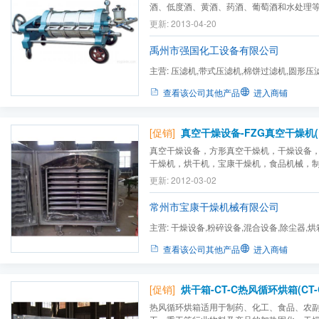
酒、低度酒、黄酒、药酒、葡萄酒和水处理等
滤澄清度可达 99.8% ，操作得法、甚至可
更新: 2013-04-20
除 1-0.1 微米以下的微粒（包括微生物）。
轴、过滤板、过滤网、导杆、气阀、玻璃视镜、
禹州市强国化工设备有限公司
主营:
压滤机,带式压滤机,棉饼过滤机,圆形压
离心机,过滤机
查看该公司其他产品
进入商铺
[促销]
真空干燥设备-FZG真空干燥机(F
真空干燥设备，方形真空干燥机，干燥设备
干燥机，烘干机，宝康干燥机，食品机械，
更新: 2012-03-02
常州市宝康干燥机械有限公司
主营:
干燥设备,粉碎设备,混合设备,除尘器,烘
振动筛,烘干机,制药设备...
查看该公司其他产品
进入商铺
[促销]
烘干箱-CT-C热风循环烘箱(CT-C
热风循环烘箱适用于制药、化工、食品、农