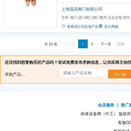
力设备配套、液化气设备、制药设备，城建
门、通用零部件、工业设备、冶金设备、轻纺设
上海疏高阀门有限公司
主营:
阀门,进口阀门,阀门配件,五金交电,管件
零部件,流体设备
查看该公司其他产品
进入商铺
共 23 条
上一页
1
2
下一页
到第
还没找到想要购买的产品吗？尝试免费发布求购信息，让供应商主动
求购产品名：
下一步
会员服务
｜
推广
粉体设备网（中工） 版权所有1
客服QQ