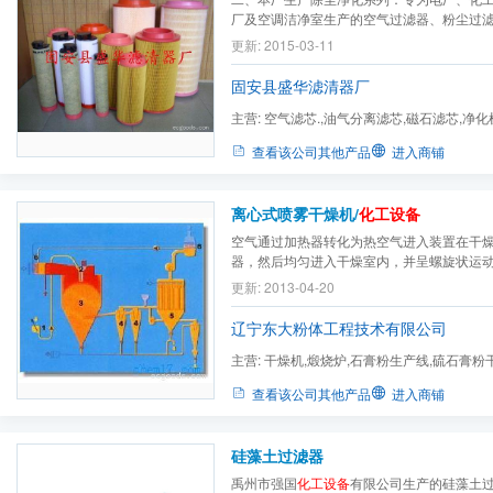
厂及空调洁净室生产的空气过滤器、粉尘过
滤芯、方盘式粉尘滤芯、机油过滤器、液压
更新: 2015-03-11
螺杆式粉尘滤芯、
化工设备
过滤器、液压设
轮机的空气过滤器、汽轮机组滤芯、各种除尘滤
固安县盛华滤清器厂
主营:
空气滤芯.,油气分离滤芯,磁石滤芯,净化
玻璃纤维滤芯,石英沙滤芯...
查看该公司其他产品
进入商铺
离心式喷雾干燥机/
化工设备
空气通过加热器转化为热空气进入装置在干
器，然后均匀进入干燥室内，并呈螺旋状运
至室顶的高速离心雾化器，喷成极小的雾状
更新: 2013-04-20
接触，水份迅速蒸发，瞬间干燥成为成品。
规模生产要求。 技术特点：具有转速高、雾滴小
辽宁东大粉体工程技术有限公司
主营:
干燥机,煅烧炉,石膏粉生产线,硫石膏粉
膏粉煅烧设备,活性氧化锌制...
查看该公司其他产品
进入商铺
硅藻土过滤器
禹州市强国
化工设备
有限公司生产的硅藻土