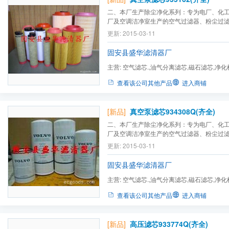
二、本厂生产除尘净化系列：专为电厂、化
厂及空调洁净室生产的空气过滤器、粉尘过
滤芯、方盘式粉尘滤芯、机油过滤器、液压
更新: 2015-03-11
螺杆式粉尘滤芯、
化工设备
过滤器、液压设
轮机的空气过滤器、汽轮机组滤芯、各种除尘滤
固安县盛华滤清器厂
主营:
空气滤芯.,油气分离滤芯,磁石滤芯,净化
玻璃纤维滤芯,石英沙滤芯...
查看该公司其他产品
进入商铺
[新品]
真空泵滤芯934308Q(齐全)
二、本厂生产除尘净化系列：专为电厂、化
厂及空调洁净室生产的空气过滤器、粉尘过
滤芯、方盘式粉尘滤芯、机油过滤器、液压
更新: 2015-03-11
螺杆式粉尘滤芯、
化工设备
过滤器、液压设
轮机的空气过滤器、汽轮机组滤芯、各种除尘滤
固安县盛华滤清器厂
主营:
空气滤芯.,油气分离滤芯,磁石滤芯,净化
玻璃纤维滤芯,石英沙滤芯...
查看该公司其他产品
进入商铺
[新品]
高压滤芯933774Q(齐全)