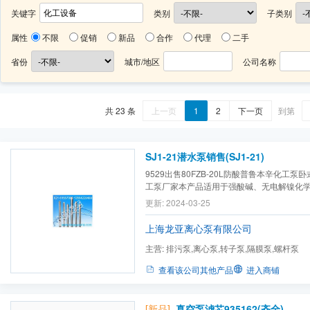
关键字
类别
子类别
属性
不限
促销
新品
合作
代理
二手
省份
城市/地区
公司名称
共 23 条
上一页
1
2
下一页
到第
SJ1-21潜水泵销售(SJ1-21)
9529出售80FZB-20L防酸普鲁本辛化工
工泵厂家本产品适用于强酸碱、无电解镍化
废水等强腐蚀性液体介质的循环冷却、输送
更新: 2024-03-25
如：电镀设备、
化工设备
、药剂设备、泵浦
上海龙亚离心泵有限公司
主营:
排污泵,离心泵,转子泵,隔膜泵,螺杆泵
查看该公司其他产品
进入商铺
[新品]
真空泵滤芯935162(齐全)