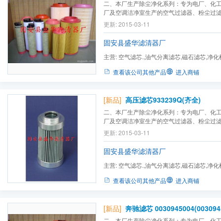
二、本厂生产除尘净化系列：专为电厂、化
厂及空调洁净室生产的空气过滤器、粉尘过
滤芯、方盘式粉尘滤芯、机油过滤器、液压
更新: 2015-03-11
螺杆式粉尘滤芯、
化工设备
过滤器、液压设
轮机的空气过滤器、汽轮机组滤芯、各种除尘滤
固安县盛华滤清器厂
主营:
空气滤芯.,油气分离滤芯,磁石滤芯,净化
玻璃纤维滤芯,石英沙滤芯...
查看该公司其他产品
进入商铺
[新品]
高压滤芯933239Q(齐全)
二、本厂生产除尘净化系列：专为电厂、化
厂及空调洁净室生产的空气过滤器、粉尘过
滤芯、方盘式粉尘滤芯、机油过滤器、液压
更新: 2015-03-11
螺杆式粉尘滤芯、
化工设备
过滤器、液压设
轮机的空气过滤器、汽轮机组滤芯、各种除尘滤
固安县盛华滤清器厂
主营:
空气滤芯.,油气分离滤芯,磁石滤芯,净化
玻璃纤维滤芯,石英沙滤芯...
查看该公司其他产品
进入商铺
[新品]
奔驰滤芯 0030945004(003094
二、本厂生产除尘净化系列：专为电厂、化