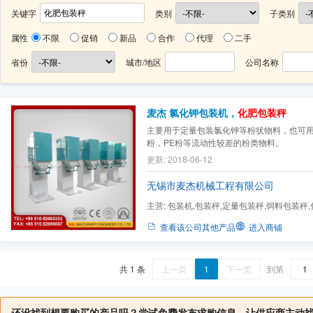
关键字
类别
子类别
属性
不限
促销
新品
合作
代理
二手
省份
城市/地区
公司名称
麦杰 氯化钾包装机，
化肥包装秤
主要用于定量包装氯化钾等粉状物料，也可
粉，PE粉等流动性较差的粉类物料。
更新: 2018-06-12
无锡市麦杰机械工程有限公司
主营:
包装机,包装秤,定量包装秤,饲料包装秤
子包装机,塑料粒子包装秤,...
查看该公司其他产品
进入商铺
共 1 条
上一页
1
下一页
到第
还没找到想要购买的产品吗？尝试免费发布求购信息，让供应商主动