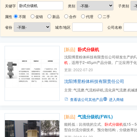
关键字
类别
子类别
属性
不限
促销
新品
合作
代理
二手
省份
城市/地区
公司名称
[新品]
卧式分级机
沈阳博昱粉体科技有限责任公司研发生产的FJ
机
，适用于2~45μm产品分级。广泛应用于
合碳酸钙、高岭土、石英、滑石、云母等非
更新: 2022-07-20
金、磨料、陶瓷、耐火材料、医药、农药、
料等行业。
沈阳博昱粉体科技有限责任公司
主营:
气流磨,气流粉碎机,流化床气流磨,机械
磨,卧式闭环气流磨,气力输...
查看该公司其他产品
进入商铺
[新品]
气流分级机(FW/L)
能耗低：比传统的立式、
卧式分级机
低15～
型自分流分级技术、预分散结构，分级效率
分级机
高25～50%细度高：分级产品的粒度**
更新: 2018-01-23