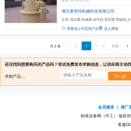
米，产品粒度无级可调，品种更换极其方便
封结构，消除附壁效应，杜绝大颗粒及筛余
潍坊赛美特机械科技有限公司
负...
主营:
辊压磨,机械磨,改性机,剪切磨,鄂破机,分
辊,支架,销轴,喷嘴,锤头
查看该公司其他产品
进入商铺
共 2 条
上一页
1
下一页
到第
还没找到想要购买的产品吗？尝试免费发布求购信息，让供应商主动
求购产品名：
下一步
会员服务
｜
推广
粉体设备网（中工） 版权所有1
客服QQ