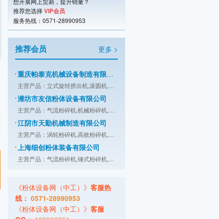
想开展网上贸易，提升销量？
推荐您选择
VIP会员
服务热线：0571-28990953
推荐会员
更多 >
重庆帕泰克机械设备制造有限公司
主营产品：立式旋转挤出机,滚圆机,挤出
潍坊市友信粉体设备有限公司
主营产品：气流粉碎机,机械粉碎机,超微
江阴市天勤机械制造有限公司
主营产品：涡轮粉碎机,高效粉碎机,万能
上海细创粉体装备有限公司
主营产品：气流粉碎机,锤式粉碎机,分级
珠海欧美克科技有限公司
主营产品：激光粒度分析仪,粒度分析仪,
《粉体设备网（中工）》
客服热
绵阳流能粉体设备有限公司
线：
0571-28990953
主营产品：气流粉碎,机械粉碎,气流分级
《粉体设备网（中工）》
客服