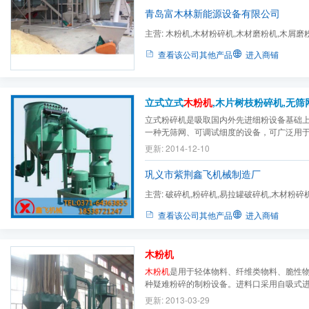
青岛富木林新能源设备有限公司
主营:
木粉机,木材粉碎机,木材磨粉机,木屑磨
壳磨粉机,秸秆磨粉机,木薯...
查看该公司其他产品
进入商铺
立式立式
木粉机
,木片树枝粉碎机,无筛网
立式粉碎机是吸取国内外先进细粉设备基础
一种无筛网、可调试细度的设备，可广泛用
料粉碎设备之一。可用于树皮、板皮、树枝
更新: 2014-12-10
机削片后的粉碎，家具厂碎木料和刨花的粉
巩义市紫荆鑫飞机械制造厂
主营:
破碎机,粉碎机,易拉罐破碎机,木材粉碎
机,木粉机,盘式削片机,鼓...
查看该公司其他产品
进入商铺
木粉机
木粉机
是用于轻体物料、纤维类物料、脆性
种疑难粉碎的制粉设备。进料口采用自吸式
产系数，克服了传统粉碎机直接进料、不小
更新: 2013-03-29
重损坏
木粉机
的缺点。