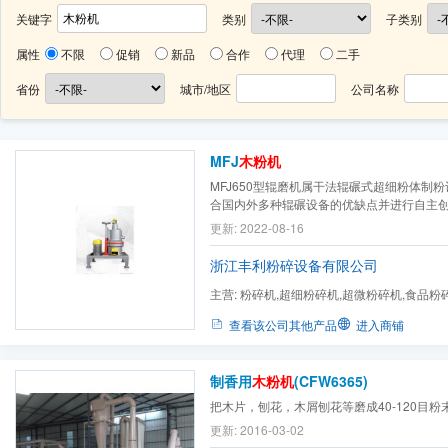
关键字
类别
子类别
属性
不限
促销
新品
合作
代理
二手
省份
城市/地区
公司名称
MFJ
木粉机
MFJ650型辊磨机属干法辊碾式超细粉体制
合国内外多种辊碾设备的优缺点并进行自主
流体力学原理，可以使木屑类、纤维类物料碾
更新: 2022-08-16
具有性能好、效率高、占地面积小、易安装
标好、性能稳定。
浙江丰利粉碎设备有限公司
主营:
粉碎机,超细粉碎机,超微粉碎机,食品粉
料破碎机,纤维粉碎机,电池...
查看该公司其他产品
进入商铺
制香用
木粉机
(CFW6365)
把木片，刨花，木屑刨花等磨成40-120目粉
更新: 2016-03-02