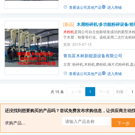
机,除尘器,滚筛,造粒机,双...
查看该公司其他产品
进入商铺
[新品]
木粉机
是我公司自主创新研发成功的新型木
于木塑，制香等行业。该机采用二次打击粉
理，解决了纤维状特性的物料在通用粉碎机
更新: 2015-07-15
者难以稳定连续通过粉碎机筛网的难题。基
板、锤片转子、锤片和固定在锤片转子周围
青岛富木林新能源设备有限公司
作...
主营:
粉碎机,木粉机,磨粉机,锤片式粉碎机,
机,除尘器,滚筛,造粒机,双...
查看该公司其他产品
进入商铺
共 15 条
上一页
1
下一页
到第
还没找到想要购买的产品吗？尝试免费发布求购信息，让供应商主动
求购产品名：
下一步