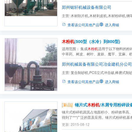
郑州铭轩机械设备有限公司
主营:
木材削片机,木材剥皮机,木材粉碎机,铡
碎机,鼓式削片机,盘式削片...
查看该公司其他产品
进入商铺
木粉机
(500型（水冷）到800型)
适用范围： 集成
木粉机
适用于以下物料的粉
中草药、树皮、树叶、麦麸、魔芋、玄麻、
杆、淀粉、粮食类、虾皮、鱼粉、贝壳、海
郑州机械装备有限公司冶金建机分公司
楂、干姜、蒜片、南瓜粉、调料、大枣、纸
化工原料、海水产物、调味品、饲料、云母
主营:
复合制砂机,PCS立式冲击破,棒磨式制砂
珍...
颚式破碎机,反击式破碎机,锤...
查看该公司其他产品
进入商铺
[新品]
锤片式
木粉机
/木屑专用粉碎设备/木薯粉碎
锤片式粉碎机因其占地面积小、粉碎效率高
得到了***广泛的普及应用。锤片式粉碎机基
板、锤片转子、锤片和固定在锤片转子周围
更新: 2015-08-12
原理是将物料引入冲击齿板、筛板与旋转锤