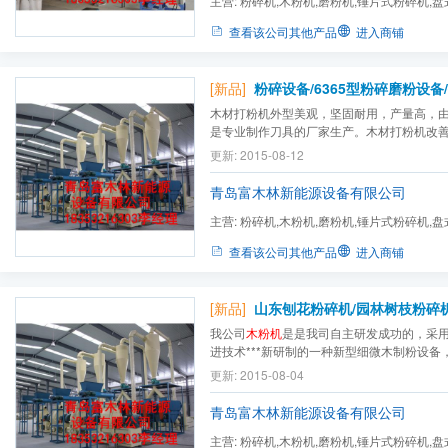
主营:
粉碎机,木粉机,磨粉机,锤片式粉碎机,
机,除尘器,滚筛,造粒机,双...
查看该公司其他产品
进入商铺
[新品]
木材打粉机外型美观，坚固耐用，产量高，
是专业制作刀具的厂家生产。木材打粉机改
点、本机带有细度分析设备，可任意控制物
更新: 2015-08-12
通筛率不高的缺点、本机进料口采用自吸式
使用过程中被金属块严重损坏。木材打粉机机体
青岛富木林新能源设备有限公司
主营:
粉碎机,木粉机,磨粉机,锤片式粉碎机,
机,除尘器,滚筛,造粒机,双...
查看该公司其他产品
进入商铺
[新品]
我公司
木粉机
是是我司自主研发成功的，采
进技术***新研制的一种新型细微木制粉设备
各种传统
木粉机
的粉碎原理加以创新，由传
更新: 2015-08-04
木粉机
,通过我公司科研人员的大胆设想,并
碎原理成功研制成集三种粉碎原理为一体的高效
青岛富木林新能源设备有限公司
主营:
粉碎机,木粉机,磨粉机,锤片式粉碎机,