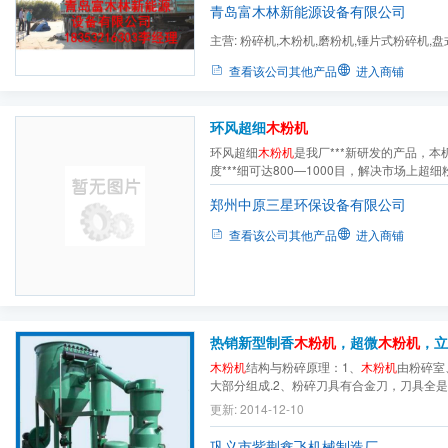
锤片等对物料的打击和搓擦作用，将物料破碎成
青岛富木林新能源设备有限公司
主营:
粉碎机,木粉机,磨粉机,锤片式粉碎机,
机,除尘器,滚筛,造粒机,双...
查看该公司其他产品
进入商铺
环风超细
木粉机
环风超细
木粉机
是我厂***新研发的产品，
度***细可达800—1000目，解决市场上超
粉过程中，可分出两个级别区（即一般级区
郑州中原三星环保设备有限公司
设计合理，低损耗，低噪音，无污染，操作
木粉机
市场占据了***地位。
查看该公司其他产品
进入商铺
热销新型制香
木粉机
，超微
木粉机
，立
木粉机
结构与粉碎原理：1、
木粉机
由粉碎室
大部分组成.2、粉碎刀具有合金刀，刀具全
3、附机由；筛分机、集粉器、除尘器组成。
更新: 2014-12-10
合金刀
巩义市紫荆鑫飞机械制造厂