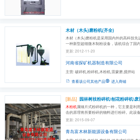
木材（木头)磨粉机(齐全)
木材（木头)磨粉机是采用国内外的高科技先进
一种新型超细微木制粉设备，该机综合了国
的粉碎原理加以创新，由传统的一种粉碎原
更新: 2012-11-20
司科研人员的大胆设想,并综合国内外多种的
集三种粉碎原理为一体的高效节能木粉粉碎机
河南省探矿机器制造有限公司
主营:
破碎机,粉碎机,木粉机,雷蒙磨,搅拌站
查看该公司其他产品
进入商铺
[新品]
木粉机
属锤片式粉碎机的一种，它主要是利
击的原理将所要粉碎的物料进行粉碎。此设
级、风力输送、卸料及除尘五大部分组成，
更新: 2015-09-07
序，利用风能一次成粉。机器性能较其它同
提升。
青岛富木林新能源设备有限公司