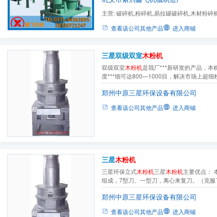
主营:
破碎机,粉碎机,易拉罐破碎机,木材粉碎
机,木粉机,盘式削片机,鼓...
查看该公司其他产品
进入商铺
三星双级双室
木粉机
双级双室
木粉机
是我厂***新研发的产品，
度***细可达800—1000目，解决市场上超
粉过程中，可分出两个级别区（即一般级区
郑州中原三星环保设备有限公司
设计合理，低损耗，低噪音，无污染，操作
木粉机
市场占据了***地位。
查看该公司其他产品
进入商铺
三星
木粉机
三星环保立式
木粉机
三星
木粉机
主要优点： 
组成，7型刀、一型刀，离心来复刀。（克服
粉碎原理的许多缺点) 本机带有细度分析器
郑州中原三星环保设备有限公司
度。（克服了传统粉碎机通筛率不高的许多缺
用自吸式进料，可以防止机器使用过程中被金属
查看该公司其他产品
进入商铺