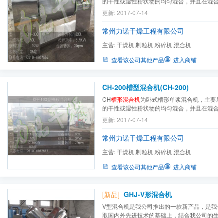
的干性或湿性粉状物的均匀混合，并且在混
的熔解、挥发或变质。
槽形混合机
也适用于
更新: 2017-07-14
部门小批量混合不同的主辅材料，它不适用
大的物料。，能使混合的物料均匀化，颗粒美观
常州力诺干燥工程有限公司
主营:
干燥机,制粒机,粉碎机,混合机
查看该公司其他产品
进入商铺
CH-200槽型混合机(CH-200)
CH
槽形混合机
为卧式槽形单浆混合机，主要
的干性或湿性粉状物的均匀混合，并且在混
的熔解、挥发或变质。
槽形混合机
也适用于
更新: 2017-07-14
部门小批量混合不同的主辅材料，它不适用
大的物料。，能使混合的物料均匀化，颗粒美观
常州力诺干燥工程有限公司
主营:
干燥机,制粒机,粉碎机,混合机
查看该公司其他产品
进入商铺
[新品]
GHJ-V形混合机
V型混合机是我公司推出的一款新产品，是我
取国内外先进技术的基础上，结合我公司的