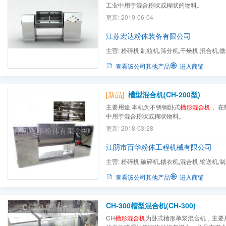
工业中用于混合粉状或糊状的物料。
更新: 2019-06-04
江苏宏达粉体装备有限公司
主营:
粉碎机,制粒机,筛分机,干燥机,混合机,
粗粉碎机,吸尘粉碎机组,...
查看该公司其他产品
进入商铺
[新品]
槽型混合机(CH-200型)
主要用途:本机为不锈钢卧式
槽形混合机
， 
中用于混合粉状或糊状物料。
更新: 2018-03-28
江阴市百华粉体工程机械有限公司
主营:
粉碎机,破碎机,糖衣机,混合机,输送机,
燥机,液氮冷冻粉碎机,筛...
查看该公司其他产品
进入商铺
CH-300槽型混合机(CH-300)
CH
槽形混合机
为卧式槽形单浆混合机，主要