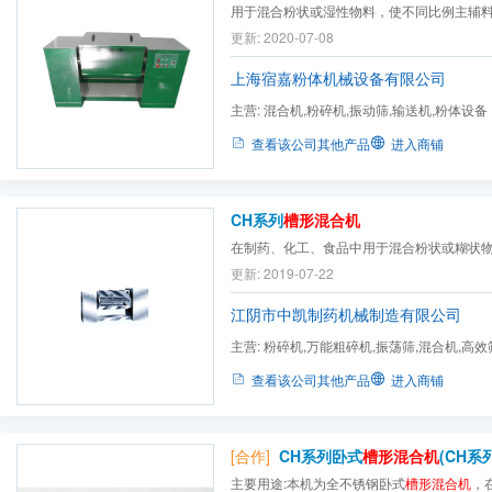
用于混合粉状或湿性物料，使不同比例主辅
更新: 2020-07-08
上海宿嘉粉体机械设备有限公司
主营:
混合机,粉碎机,振动筛,输送机,粉体设备
查看该公司其他产品
进入商铺
CH系列
槽形混合机
在制药、化工、食品中用于混合粉状或糊状
更新: 2019-07-22
江阴市中凯制药机械制造有限公司
主营:
粉碎机,万能粗碎机,振荡筛,混合机,高效
造粒机,摇摆式颗粒机,热...
查看该公司其他产品
进入商铺
[合作]
CH系列卧式
槽形混合机
(CH系
主要用途:本机为全不锈钢卧式
槽形混合机
，