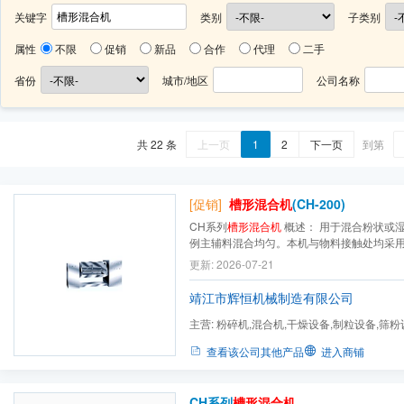
关键字
类别
子类别
属性
不限
促销
新品
合作
代理
二手
省份
城市/地区
公司名称
共 22 条
上一页
1
2
下一页
到第
[促销]
槽形混合机
(CH-200)
CH系列
槽形混合机
概述： 用于混合粉状或湿性物料，使不同比
例主辅料混合均匀。本机与物料接触处均采
与桶身 间隙小，混合无死角，搅料轴两端设
更新: 2026-07-21
物料外泻，广泛用于制药、化工、食品等行
靖江市辉恒机械制造有限公司
主营:
粉碎机,混合机,干燥设备,制粒设备,筛粉
查看该公司其他产品
进入商铺
CH系列
槽形混合机