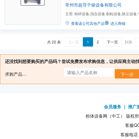
外型尺寸重量CH-1001002.2241051400X50
常州市超导干燥设备有限公司
15015...
主营:
粉碎设备,混合设备,制粒设备,除尘设备
烘箱,双锥回转真空干燥机,...
查看该公司其他产品
进入商铺
共 22 条
上一页
1
2
下一页
到第
还没找到想要购买的产品吗？尝试免费发布求购信息，让供应商主动
求购产品名：
下一步
会员服务
｜
推广
粉体设备网（中工） 版权所有1
客服QQ
客服电话：