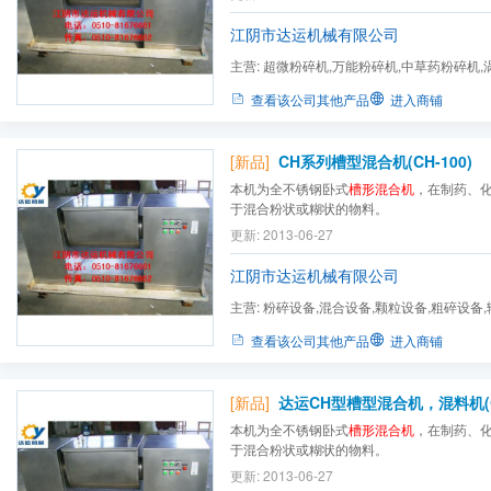
江阴市达运机械有限公司
主营:
超微粉碎机,万能粉碎机,中草药粉碎机,
粉碎机,吸尘粉碎机,高效振...
查看该公司其他产品
进入商铺
[新品]
CH系列槽型混合机(CH-100)
本机为全不锈钢卧式
槽形混合机
，在制药、
于混合粉状或糊状的物料。
更新: 2013-06-27
江阴市达运机械有限公司
主营:
粉碎设备,混合设备,颗粒设备,粗碎设备,
干燥设备
查看该公司其他产品
进入商铺
[新品]
达运CH型槽型混合机，混料机(CH
本机为全不锈钢卧式
槽形混合机
，在制药、
于混合粉状或糊状的物料。
更新: 2013-06-27