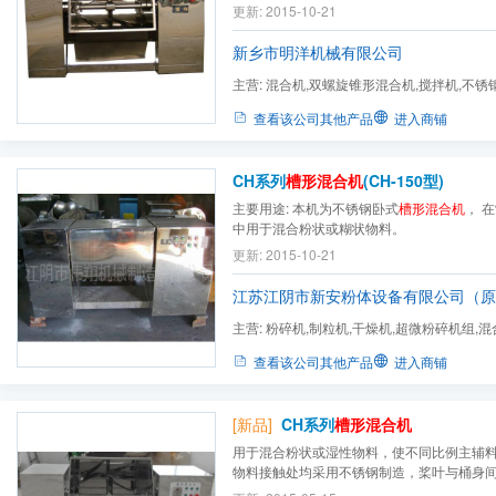
混和。
槽形混合机
与物料接触处均采用不锈
更新: 2015-10-21
间隙小，混合无死角，搅拌轴两端设有密封
泻，料斗采用按钮点动控制，出料方便，特别适
新乡市明洋机械有限公司
主营:
混合机,双螺旋锥形混合机,搅拌机,不锈
螺带混合机,三维运动混合机...
查看该公司其他产品
进入商铺
CH系列
槽形混合机
(CH-150型)
主要用途: 本机为不锈钢卧式
槽形混合机
， 
中用于混合粉状或糊状物料。
更新: 2015-10-21
江苏江阴市新安粉体设备有限公司（原
主营:
粉碎机,制粒机,干燥机,超微粉碎机组,混
型实验设备
查看该公司其他产品
进入商铺
[新品]
CH系列
槽形混合机
用于混合粉状或湿性物料，使不同比例主辅
物料接触处均采用不锈钢制造，桨叶与桶身
角，搅料轴两端设有密封装置，能防止物料