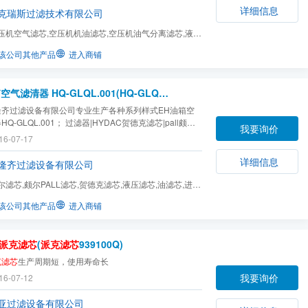
详细信息
克瑞斯过滤技术有限公司
压机空气滤芯,空压机机油滤芯,空压机油气分离滤芯,液压
滤器滤芯,精密滤...
该公司其他产品
进入商铺
EH油箱空气滤清器 HQ-GLQL.001(HQ-GLQL.001)
隆齐过滤设备有限公司专业生产各种系列样式EH油箱空
Q-GLQL.001； 过滤器|HYDAC贺德克滤芯|pall颇尔
我要询价
ker
派克滤芯
|MAHLE玛勒滤芯|STAUFF西德福滤芯|MP
16-07-17
ONALDSON唐纳森滤芯|ARGO雅歌滤芯|EPE滤
ISON丹尼逊|INTERNORMEN英德诺曼滤芯|Schroeder
详细信息
隆齐过滤设备有限公司
芯|Sofima索菲玛滤芯
尔滤芯,颇尔PALL滤芯,贺德克滤芯,液压滤芯,油滤芯,进口
,滤芯
该公司其他产品
进入商铺
派克滤芯
(
派克滤芯
939100Q)
克滤芯
生产周期短，使用寿命长
我要询价
16-07-12
亚过滤设备有限公司