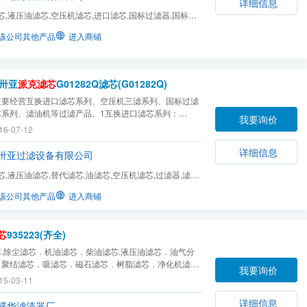
详细信息
芯,液压油滤芯,空压机滤芯,进口滤芯,国标过滤器,国标滤
,滤油机滤芯,HYD...
该公司其他产品
进入商铺
卅亚
派克滤芯
G01282Q滤芯(G01282Q)
主要经营互换进口滤芯系列、空压机三滤系列、国标过滤
芯系列、滤油机等过滤产品。1互换进口滤芯系列：
我要询价
（颇尔）；HYDAC（贺德克）；MAHLE（玛勒）；
16-07-12
ER(派克）；ARGO（雅歌）；FILTREC(富卓）；
F(西德福）；VICKERS(威格士）；
详细信息
卅亚过滤设备有限公司
TEINER(EPE)；TAISEI KOGYO(大生）；INTE...
芯,液压油滤芯,替代滤芯,油滤芯,空压机滤芯,过滤器,滤油
该公司其他产品
进入商铺
芯
935223(齐全)
.除尘滤芯．机油滤芯．柴油滤芯.液压油滤芯．油气分
．聚结滤芯．吸滤芯．磁石滤芯．树脂滤芯．净化机滤
我要询价
油机滤芯．除水滤芯．除油滤芯．除菌滤芯．陶瓷烧结滤
15-03-11
璃纤维滤芯．聚丙烯滤芯．金属粉末烧结滤芯．石英沙滤
纤维压结滤芯．不锈钢烧结网滤芯．各种线绕滤芯．...
详细信息
盛华滤清器厂