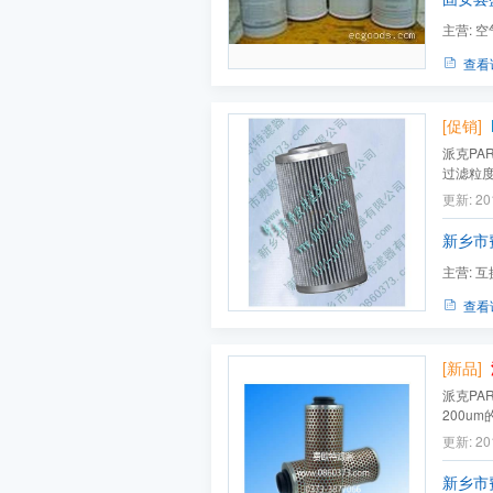
主营:
空
玻璃纤维
查看
[促销]
派克PA
过滤粒
耐压性、
更新: 20
精度；4
再使用
新乡市
主营:
互
芯系列
查看
[新品]
派克PA
200u
耐热性
更新: 20
新乡市