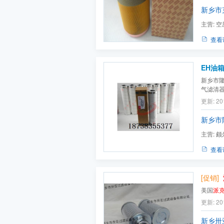
新乡市
主营:
空
油滤芯,过
查看
新乡市
气滤清器H
滤芯|par
更新: 20
翡翠|D
芯|DEN
新乡市
施罗德滤
主营:
颇
替代滤芯
查看
[促销]
美国
派
更新: 20
新乡卅