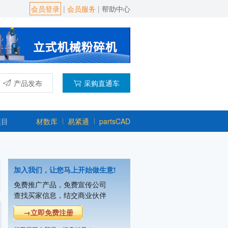
会员登录
|
会员服务
|
帮助中心
产品发布
采购直通车
项目
材数库
易紧通
partsCAD
加入我们，让您马上开始做生意!
免费推广产品，免费宣传公司
上海宿嘉粉体机械设备有限公司
查找买家信息，结交商业伙伴
主营产品：混合机,粉碎机,振动筛,输送
→立即免费注册
潍坊市友信粉体设备有限公司
主营产品：气流粉碎机,机械粉碎机,超微