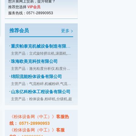
想开展网上贸易，提升销量？
推荐您选择
VIP会员
江阴市天勤机械制造有限公司
服务热线：0571-28990953
主营产品：涡轮粉碎机,高效粉碎机,万能
上海细创粉体装备有限公司
推荐会员
主营产品：气流粉碎机,锤式粉碎机,分级
更多 >
重庆帕泰克机械设备制造有限公司
主营产品：立式旋转挤出机,滚圆机,挤出
珠海欧美克科技有限公司
主营产品：激光粒度分析仪,粒度分析仪,
绵阳流能粉体设备有限公司
主营产品：气流粉碎,机械粉碎,气流分级
山东亿科粉体工程设备有限公司
主营产品：粉体设备,粉碎机,分级机,超
康柏斯粉粒体输送系统（北京）有限公司
主营产品：喂料与配料系统,干燥与冷却,
桂林鸿程矿山设备制造有限责任公司
《粉体设备网（中工）》
客服热
主营产品：HLM系列立式磨,HLMX系列超细
线：
0571-28990953
广东智子智能技术有限公司
《粉体设备网（中工）》
客服
主营产品：拆包,投料,输送,储存,计量,