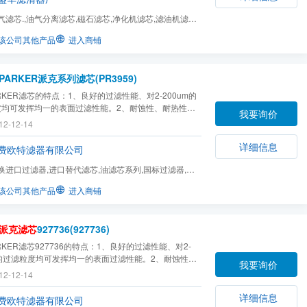
气滤芯.,油气分离滤芯,磁石滤芯,净化机滤芯,滤油机滤芯,
滤芯,石英沙滤芯...
该公司其他产品
进入商铺
PARKER派克系列滤芯(PR3959)
RKER滤芯的特点：1、良好的过滤性能、对2-200um的
度均可发挥均一的表面过滤性能。2、耐蚀性、耐热性、
我要询价
耐磨性好；3PARKER
派克滤芯
气孔均匀、精确的过滤
12-12-14
、PARKER
派克滤芯
适用各种液压环境；清洗之后可以
，免更换。
详细信息
费欧特滤器有限公司
换进口过滤器,进口替代滤芯,油滤芯系列,国标过滤器,滤
该公司其他产品
进入商铺
派克滤芯
927736(927736)
RKER滤芯927736的特点：1、良好的过滤性能、对2-
m的过滤粒度均可发挥均一的表面过滤性能。2、耐蚀性、
我要询价
、耐压性、耐磨性好；
12-12-14
详细信息
费欧特滤器有限公司