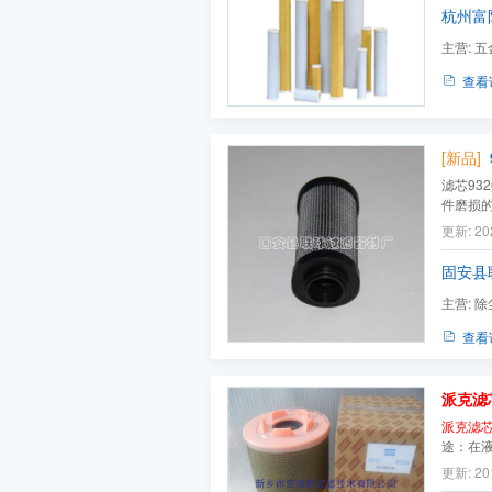
杭州富
主营:
五
查看
[新品]
滤芯93
件磨损
统寿命
更新: 20
固安县
主营:
除
滤芯,压缩
查看
派克滤
派克滤
途：在
质，有
更新: 20