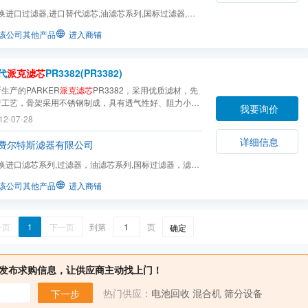
换进口过滤器,进口替代滤芯,油滤芯系列,国标过滤器,滤
该公司其他产品
进入商铺
代
派克滤芯
PR3382(PR3382)
生产的PARKER
派克滤芯
PR3382，采用优质滤材，先
产工艺，骨架采用不锈钢制成，具有透气性好、阻力小；
我要询价
积大，纳污量大；耐高温、耐腐蚀性好等特点。
12-07-28
详细信息
费尔特斯滤器有限公司
换进口滤芯系列,过滤器，油滤芯系列,国标过滤器，滤芯
结网，烧结毡，滤油...
该公司其他产品
进入商铺
一页
1
下一页
到第
页
确定
发布求购信息，让供应商主动找上门！
热门供应：
电池回收
混合机
筛分设备
下一步