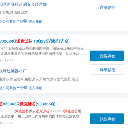
阳区新登镇超滤五金经营部
详细信息
金零售,过滤器,滤芯
该公司其他产品
进入商铺
932624Q
派克滤芯
10Q29SV滤芯(齐全)
2624Q安装在液压系统的油路中用于清除液压系统中各元
的金属粉末及其它机械杂质使油路保持清洁，延长液压系
我要询价
。
20-12-11
详细信息
联球过滤器材厂
尘滤芯,除尘滤筒,精密滤芯,天然气滤芯,空气滤芯,液压油
机空气滤芯,低压...
该公司其他产品
进入商铺
芯
933366Q
派克滤芯
(933366Q)
芯
933366Q
派克滤芯
供应
派克滤芯
933366Q
派克滤芯
用
液压系统中，用于滤除工作介质中的固体颗粒及胶状物
我要询价
效控制工作介质的污染度。
17-02-17