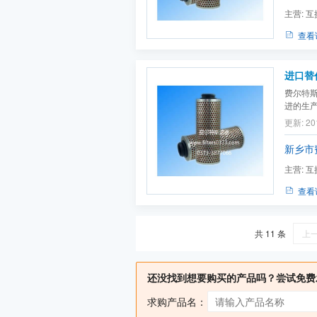
主营:
互
芯系列
查看
进口替
费尔特斯
进的生
过滤面
更新: 20
新乡市
主营:
互
系列,烧
查看
共 11 条
上
还没找到想要购买的产品吗？尝试免费
求购产品名：