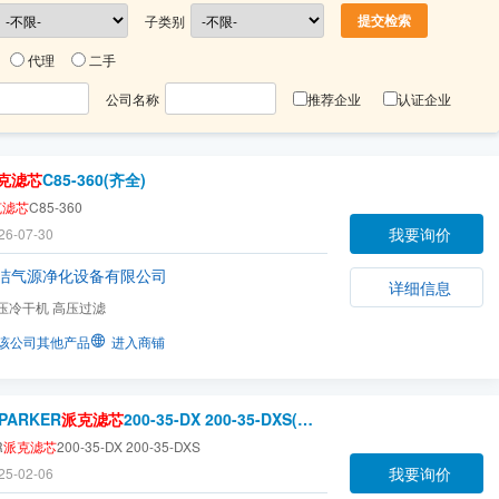
子类别
代理
二手
公司名称
推荐企业
认证企业
克滤芯
C85-360(齐全)
克滤芯
C85-360
我要询价
26-07-30
洁气源净化设备有限公司
详细信息
压冷干机 高压过滤
该公司其他产品
进入商铺
PARKER
派克滤芯
200-35-DX 200-35-DXS(齐全)
R
派克滤芯
200-35-DX 200-35-DXS
我要询价
25-02-06