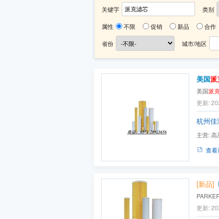
关键字
类别
属性
不限
促销
新品
合作
省份
城市/地区
美国
派
美国
派
更新: 20
杭州佳
主营:
高
查看
[新品]
PARKE
更新: 20