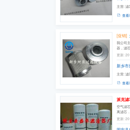
主营:
滤
芯,滤油机
查看
[促销]
我公司
器，滤
PALL
更新: 20
PARK
STAUF
新乡市
EPPENS
主营:
滤
机
查看
派克滤
空气滤芯
离滤芯
芯．滤
更新: 20
芯．玻
芯．木质
固安县