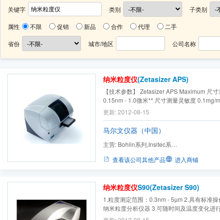
关键字
类别
子类别
属性
不限
促销
新品
合作
代理
二手
省份
城市/地区
公司名称
纳米粒度仪
(Zetasizer APS)
【技术参数】 Zetasizer APS Maximum
0.15nm - 1.0微米** 尺寸测量灵敏度 0.1mg
质） 分子量范围 (estimated from hydrodynami
更新: 2012-08-15
342Da - 2 x107Da 温度范围 2ºC - 90ºC +/-
积 20µL Compatible plate types 96, 384 well
马尔文仪器（中国）
主营:
Bohlin系列,Insitec系
列,Kinexus,Mastersize,Morphologi,Pars
查看该公司其他产品
进入商铺
列,Sp...
纳米粒度仪
S90(Zetasizer S90)
1.粒度测定范围：0.3nm - 5µm 2.具有标
纳米粒度分析仪器 3.可随时间及温度变化进行
滴定（MPT-2）相连接后，可自动测定粒度
更新: 2012-08-15