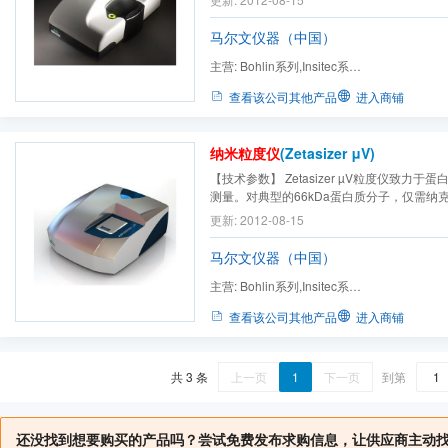
率变化的，***少仅需20微升l样品
马尔文仪器（中国）
主营:
Bohlin系列,Insitec系
列,Kinexus,Mastersize,Morphologi,Pars
查看该公司其他产品
进入商铺
列,Sp...
纳米粒度仪
(Zetasizer μV)
【技术参数】 Zetasizer µV粒度仪致力
测量。对典型的66kDa蛋白质分子，仅需纳
测定。 Maximum 尺寸测量范围 0.15nm 到 1.0
更新: 2012-08-15
molecular weight range using Debye plot 
Molecular weight range estimated from Hydr
马尔文仪器（中国）
主营:
Bohlin系列,Insitec系
列,Kinexus,Mastersize,Morphologi,Pars
查看该公司其他产品
进入商铺
列,Sp...
共 3 条
上一页
1
下一页
到第
还没找到想要购买的产品吗？尝试免费发布求购信息，让供应商主动