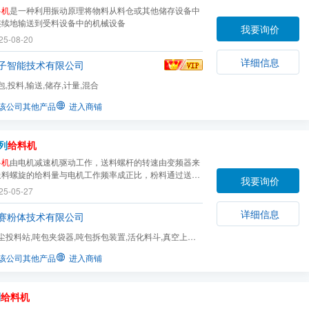
料机
是一种利用振动原理将物料从料仓或其他储存设备中
连续地输送到受料设备中的机械设备
我要询价
25-08-20
详细信息
子智能技术有限公司
包,投料,输送,储存,计量,混合
该公司其他产品
进入商铺
列
给料机
料机
由电机减速机驱动工作，送料螺杆的转速由变频器来
送料螺旋的给料量与电机工作频率成正比，粉料通过送料
我要询价
旋转完成粉料输送。
25-05-27
详细信息
赛粉体技术有限公司
尘投料站,吨包夹袋器,吨包拆包装置,活化料斗,真空上料
给料机,螺旋输送机
该公司其他产品
进入商铺
列
给料机