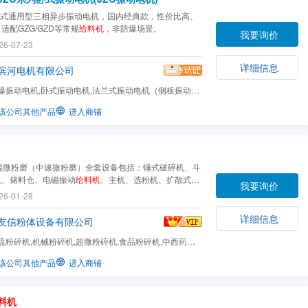
是卧式通用型三相异步振动电机，国内经典款，性价比高、
适配GZG/GZD等常规
给料机
，非防爆场景。
我要询价
26-07-23
详细信息
滨河电机有限公司
爆振动电机,卧式振动电机,法兰式振动电机（侧板振动电
壁振动器和立式振动...
该公司其他产品
进入商铺
环辊微粉磨（中速微粉磨）全套设备包括：锤式破碎机、斗
机、储料仓、电磁振动
给料机
、主机、选粉机、扩散式双
我要询价
粉器、脉冲式除尘器、高压风机、消声器。主机电动机通
26-01-28
及各层转盘旋转，转盘通过柱销带动几十个环辊在磨环滚
并旋转。大块物料经破碎机破碎成小颗粒后由提升机...
详细信息
友信粉体设备有限公司
流粉碎机,机械粉碎机,超微粉碎机,食品粉碎机,中西药粉
材料粉碎机,气流...
该公司其他产品
进入商铺
料机