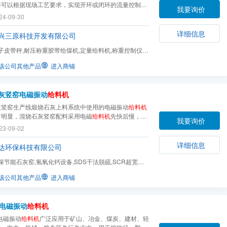
并可以根据现场工艺要求，实现开环或闭环的流量控制。
我要询价
用于冶金、电力、煤炭、化工、轻工等行业。
24-09-30
详细信息
兴三原科技开发有限公司
子皮带秤,耐压称重胶带给煤机,定量给料机,称重控制仪,
料机,全封闭给煤机...
该公司其他产品
进入商铺
灰竖窑电磁振动
给料机
灰竖窑生产线煅烧石灰上料系统中使用的电磁振动
给料机
常明显，混烧石灰竖窑配料采用电磁
给料机
先快后慢，临
我要询价
模式，配料，使配料误差达到千分之三以内。电磁振动
给
23-09-02
快被应用到各大混烧石灰竖窑生产线中。
详细信息
达环保科技有限公司
保节能石灰窑,氢氧化钙设备,SDS干法脱硫,SCR超宽温
气除尘
该公司其他产品
进入商铺
电磁振动
给料机
电磁振动
给料机
广泛应用于矿山、冶金、煤炭、建材、轻