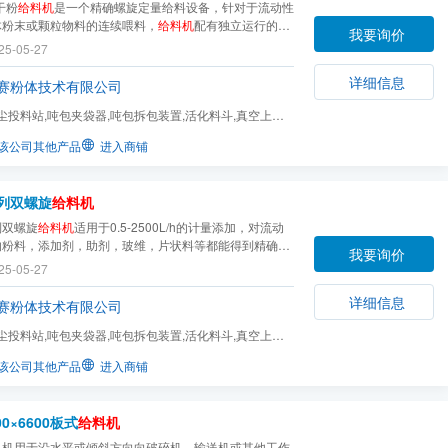
干粉
给料机
是一个精确螺旋定量给料设备，针对于流动性
体粉末或颗粒物料的连续喂料，
给料机
配有独立运行的旋
我要询价
器，能够破碎搭桥的物料，增加物料的流动性并为螺杆提
25-05-27
松散的物料，有效提高螺旋
给料机
的稳定性和投加精度。
详细信息
赛粉体技术有限公司
尘投料站,吨包夹袋器,吨包拆包装置,活化料斗,真空上料
给料机,螺旋输送机
该公司其他产品
进入商铺
系列双螺旋
给料机
列双螺旋
给料机
适用于0.5-2500L/h的计量添加，对流动
的粉料，添加剂，助剂，玻维，片状料等都能得到精确的
我要询价
料精度≤±0.5％。
25-05-27
详细信息
赛粉体技术有限公司
尘投料站,吨包夹袋器,吨包拆包装置,活化料斗,真空上料
给料机,螺旋输送机
该公司其他产品
进入商铺
00×6600板式
给料机
料机用于沿水平或倾斜方向向破碎机、输送机或其他工作