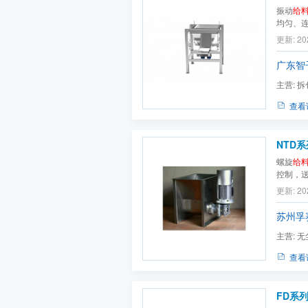
振动
给
均匀、
更新: 20
广东智
主营:
拆
查看
NTD系
螺旋
给
控制，
螺旋的
更新: 20
苏州孚
主营:
无
机,粉体
查看
FD系