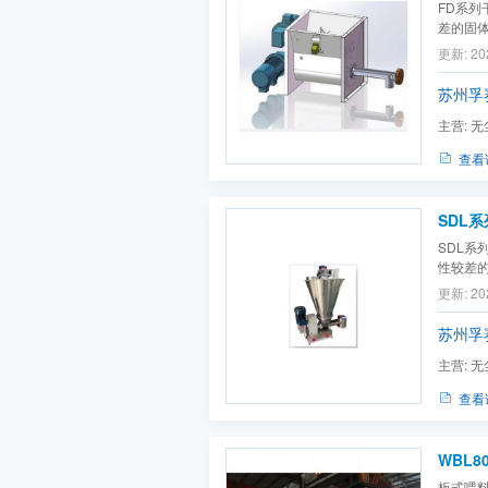
FD系列
差的固
转搅拌
更新: 20
供均匀
苏州孚
主营:
无
机,粉体
查看
SDL
SDL系
性较差
配比，给
更新: 20
苏州孚
主营:
无
机,粉体
查看
WBL8
板式喂