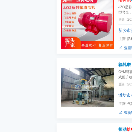
JZO
型号全，
更新: 20
新乡市
主营:
防
机）,仓
查看
辊轧磨
GYM
式提升
旋风集
更新: 20
过主轴
道内滚动
潍坊市
主营:
气
碎机,电池
查看
振动
给