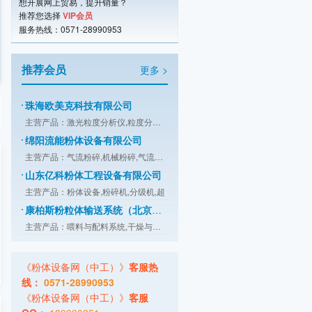
江阴市天勤机械制造有限公司
想开展网上贸易，提升销量？
推荐您选择
VIP会员
主营产品：涡轮粉碎机,高效粉碎机,万能
服务热线：0571-28990953
上海细创粉体装备有限公司
主营产品：气流粉碎机,锤式粉碎机,分级
推荐会员
更多 >
珠海欧美克科技有限公司
主营产品：激光粒度分析仪,粒度分析仪,
绵阳流能粉体设备有限公司
主营产品：气流粉碎,机械粉碎,气流分级
山东亿科粉体工程设备有限公司
主营产品：粉体设备,粉碎机,分级机,超
康柏斯粉粒体输送系统（北京）有限公司
主营产品：喂料与配料系统,干燥与冷却,
桂林鸿程矿山设备制造有限责任公司
主营产品：HLM系列立式磨,HLMX系列超细
广东智子智能技术有限公司
主营产品：拆包,投料,输送,储存,计量,
《粉体设备网（中工）》
客服热
山东埃尔派粉体科技股份有限公司
线：
0571-28990953
主营产品：粉体技术,粉体装备
《粉体设备网（中工）》
客服