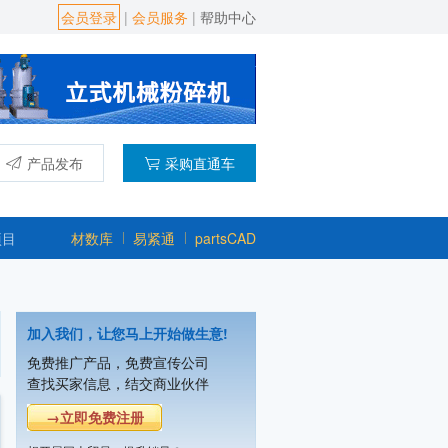
会员登录
|
会员服务
|
帮助中心
产品发布
采购直通车
项目
材数库
易紧通
partsCAD
上海宿嘉粉体机械设备有限公司
主营产品：混合机,粉碎机,振动筛,输送
加入我们，让您马上开始做生意!
重庆帕泰克机械设备制造有限公司
免费推广产品，免费宣传公司
主营产品：立式旋转挤出机,滚圆机,挤出
查找买家信息，结交商业伙伴
潍坊市友信粉体设备有限公司
→立即免费注册
主营产品：气流粉碎机,机械粉碎机,超微