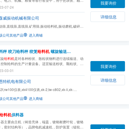
工、电力、机械、粮食等各行各业中，用于把块状、颗粒
我要询价
状物料从贮料仓或漏斗中均匀连续或定量地给到受料装置
23-07-24
例如，向带式输送机、斗式提升机，筛分设备等给料；向
粉碎机等喂料，以及用于自动配料，定量包装等，...
详细信息
森威振动机械有限公司
动筛,直线筛,直线筛,矿用筛,振动给料机,振动磨机,破碎机,
,振动平台,振...
该公司其他产品
进入商铺
料秤 绞刀给料秤 绞笼
给料机
螺旋输送机 绞龙输送机(tgg)
螺旋
给料机
是对各种粉状、散粒状物料进行连续输送、动
、控制给料的生产计量设备。适宜输送粉状、颗粒状、小
我要询价
料，如水泥、煤粉、粮食、化肥、灰渣、沙子、焦炭等。
23-03-01
用于水泥、化工、冶金、陶瓷、粮食、运输等行业。
详细信息
恩特机电有限公司
t-2f,rw100仪表,xk4100仪表,xk-2,tw-c802,xk-ii,xk-
-ii,HK-3000A,YN3000A...
该公司其他产品
进入商铺
给料机
供料器
料器主要由主机（铸造壳体，端盖，镀铬耐磨叶轮，镀铬
套，密封结构等），品牌电机减速机，防护装置（链轮，