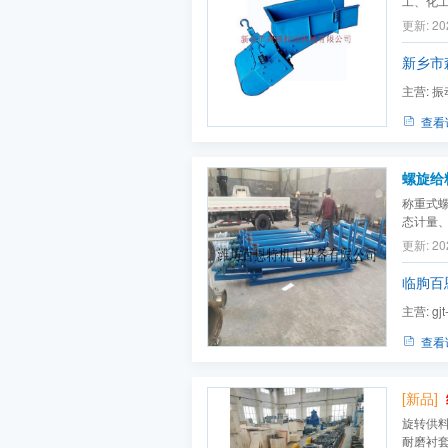
工、化
状及粉
更新: 20
中去。
破碎机、
新乡市
主营:
振
输送提升机
查看
螺旋给
称重式
态计量
块状物
更新: 20
广泛适
临朐百
主营:
gj
80a,fdv
查看
[新品]
旋转供
耐磨衬