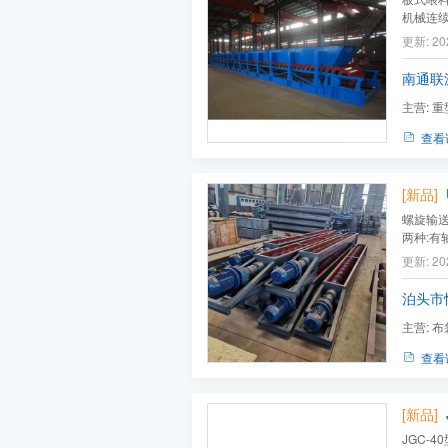
机械连
的物料*
更新: 20
作。
南通联
主营:
重
混凝土布料
查看
[新品]
螺旋输
两种:
动装置
更新: 20
粘性的
食等）;
泊头市
主营:
布
燃烧器,输
查看
[新品]
JGC-4