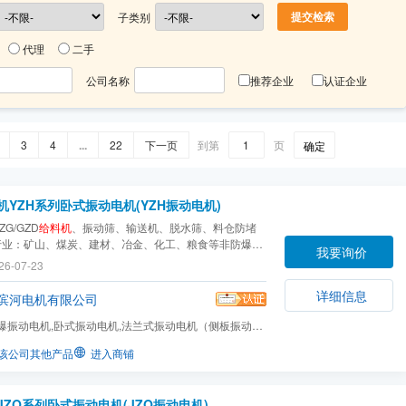
子类别
代理
二手
公司名称
推荐企业
认证企业
3
4
...
22
下一页
到第
页
确定
机YZH系列卧式振动电机(YZH振动电机)
G/GZD
给料机
、振动筛、输送机、脱水筛、料仓防堵
行业：矿山、煤炭、建材、冶金、化工、粮食等非防爆场
我要询价
26-07-23
详细信息
滨河电机有限公司
爆振动电机,卧式振动电机,法兰式振动电机（侧板振动电
壁振动器和立式振动...
该公司其他产品
进入商铺
JZO系列卧式振动电机(JZO振动电机)