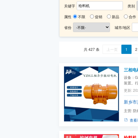
关键字
类别
属性
不限
促销
新品
合作
省份
城市/地区
共 427 条
上一页
1
2
三相电
设备：GZ
装置。
景。
更新: 20
新乡市
主营:
防
机）,仓
查看
给料机