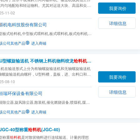
续均匀地配给和转运物料。尤其对运送大块、高温和尖锐
我要询价
**为适合，并能在露天和潮湿和恶劣的环境下可靠地工
25-11-02
详细信息
源机电科技股份有限公司
型板式给料机,中型板式喂料机,板式喂料机,板式给料机,
机,振动筛,振动...
该公司其他产品
进入商铺
U型螺旋输送机 不锈钢上料机物料绞龙
给料机
无轴污泥输送机碳钢(WL20
送机在输送形式上分为有轴螺旋输送机和无轴螺旋输送机
有轴螺旋输送机由螺杆，U型料槽，盖板，进、出料口和驱
我要询价
组成，一般还有水平式，倾斜式和垂直式三种；适用于无
25-08-10
干粉物料和小颗粒物料.（例如：水泥、粉煤灰、石灰、粮
而无轴旋输送机则采用螺杆改为无轴螺旋，并在U型...
详细信息
恒瑞环保设备有限公司
袋除尘器,旋风除尘器,散装机,催化燃烧设备,喷煤机,煤粉
送设备,除尘布袋...
该公司其他产品
进入商铺
JGC-40型称重
给料机
(JGC-40)
0型称重
给料机
是对散状物料进行连续输送、计量的理想