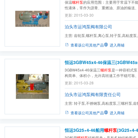
保温
螺杆泵
的应用范围：主要用于常温下不
性液体，常作为沥青、重燃油、原油的输送
更新: 2015-03-30
泊头市运鸿泵阀有限公司
主营:
齿轮泵,螺杆泵,离心泵,转子泵,高粘度泵
弧泵,不锈钢泵,磁力泵,...
查看该公司其他产品
进入商铺
恒运3GBW45x4-46保温三(3GBW45x4
3GBW45x4-46保温三
螺杆泵
是一种容积式泵
构简单、体积小，允许高转速工作平稳可靠
稳定、噪音低、效率高
更新: 2015-03-28
泊头市运鸿泵阀有限责任公司
主营:
转子泵,不锈钢泵,高粘度泵,三螺杆泵,齿
泵,螺杆泵,单螺杆泵,凸轮...
查看该公司其他产品
进入商铺
恒运3G25×4-46船用
螺杆泵
(3G25×4-4
3G船用
螺杆泵
结构简单：具有多种结构形式