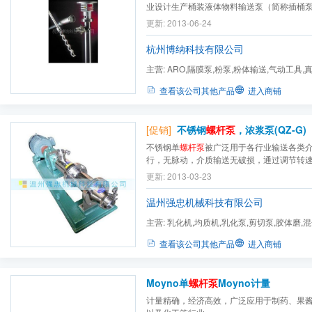
业设计生产桶装液体物料输送泵（简称插桶
行业中处于技术***地位。成立至今规模迅速
更新: 2013-06-24
国、瑞士荷兰、奥地利都有子公司（工厂）
的需要。
杭州博纳科技有限公司
主营:
ARO,隔膜泵,粉泵,粉体输送,气动工具,
高粘度泵,桶泵,粉末输送,英...
查看该公司其他产品
进入商铺
[促销]
不锈钢
螺杆泵
，浓浆泵(QZ-G)
不锈钢单
螺杆泵
被广泛用于各行业输送各类
行，无脉动，介质输送无破损，通过调节转
的目的。
更新: 2013-03-23
温州强忠机械科技有限公司
主营:
乳化机,均质机,乳化泵,剪切泵,胶体磨,混
泵,奶泵,自吸泵,回程泵,防...
查看该公司其他产品
进入商铺
Moyno单
螺杆泵
Moyno计量
计量精确，经济高效，广泛应用于制药、果