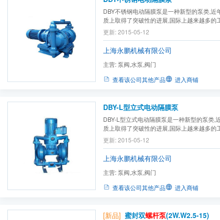
DBY不锈钢电动隔膜泵是一种新型的泵类,近
质上取得了突破性的进展,国际上越来越多的
型式的泵,取代部份离心泵、
螺杆泵
,来应用
更新: 2015-05-12
等行业,产品设计均参考美国ABEL公司样机,
口压力≤3kgf/cm2的场合.DBY型电动隔膜泵不
上海永鹏机械有限公司
主营:
泵阀,水泵,阀门
查看该公司其他产品
进入商铺
DBY-L型立式电动隔膜泵
DBY-L型立式电动隔膜泵是一种新型的泵类,
质上取得了突破性的进展,国际上越来越多的
型式的泵,取代部份离心泵、
螺杆泵
,来应用
更新: 2015-05-12
等行业,产品设计均参考美国ABEL公司样机,
口压力≤3kgf/cm2的场合。主要用途一、不需灌
上海永鹏机械有限公司
主营:
泵阀,水泵,阀门
查看该公司其他产品
进入商铺
[新品]
蜜封双
螺杆泵
(2W.W2.5-15)