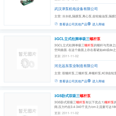
的或腐蚀的液体，洁净的或磨削性的液体，
泡的液体，高粘度
武汉津泵机电设备有限公司
主营:
冷水机,隔膜泵,离心泵,齿轮输油泵,隔膜
污泵,高（低）压隔膜泵,...
查看该公司其他产品
进入商铺
3GCL立式柱脚单吸三
螺杆泵
3GCL立式柱脚单吸三
螺杆泵
的螺杆与壳体之
空间曲面. 在这个曲面上存在着诸如ab或de
与螺杆的凹槽部分形成许多三角形的缺口abc,d
更新: 2011-11-02
缺口构成液体的通道,使主动螺杆凹槽A与从动螺
相连通.而凹槽B,C又沿着自己的螺线绕向背面, 
河北远东泵业制造有限公司
主营:
双螺杆泵,三螺杆泵,单螺杆泵,KCB齿轮泵
查看该公司其他产品
进入商铺
3GS卧式双吸三
螺杆泵
3GS卧式双吸三
螺杆泵
有以下优点:1)
螺杆泵
阔.压力约在3.4-340千克力/cm 2,流量可达186
液体的种类和粘度范围宽广,3)因为泵内的回
更新: 2011-11-02
故可使用很高的转速,4)吸入性能好,具有自吸能