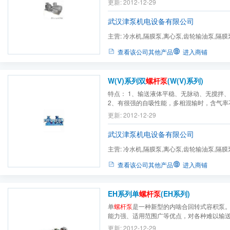
更新: 2012-12-29
作各种树脂、颜料、石蜡、油漆、油墨、乳
油、重油等装载和运输泵。4、热电厂：用作
武汉津泵机电设备有限公司
泵，...
主营:
冷水机,隔膜泵,离心泵,齿轮输油泵,隔膜
污泵,高（低）压隔膜泵,...
查看该公司其他产品
进入商铺
W(V)系列双
螺杆泵
(W(V)系列)
特点： 1、输送液体平稳、无脉动、无搅拌
2、有很强的自吸性能，多相混输时，含气率
量不高于500g/m3. 3、外置轴承结构，采
更新: 2012-12-29
各种非润滑性介质。 4、采用同步齿轮驱动
触，即使短时间空转也无妨。 5、泵体带有
武汉津泵机电设备有限公司
各...
主营:
冷水机,隔膜泵,离心泵,齿轮输油泵,隔膜
污泵,高（低）压隔膜泵,...
查看该公司其他产品
进入商铺
EH系列单
螺杆泵
(EH系列)
单
螺杆泵
是一种新型的内啮合回转式容积泵
能力强、适用范围广等优点，对各种难以输
来输送。因此，单
螺杆泵
在国外被称为万能
更新: 2012-12-29