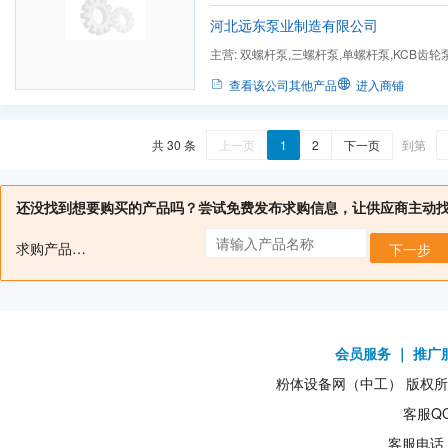
续,振动小,噪音低,6)与其它回转泵相比,对进入
河北远东泵业制造有限公司
主营:
双螺杆泵,三螺杆泵,单螺杆泵,KCB齿轮泵
查看该公司其他产品
进入商铺
共 30 条
上一页
1
2
下一页
到第
还没找到想要购买的产品吗？尝试免费发布求购信息，让供应商主动
求购产品名：
下一步
会员服务
｜
推广
粉体设备网（中工） 版权所有1
客服QQ
客服电话：