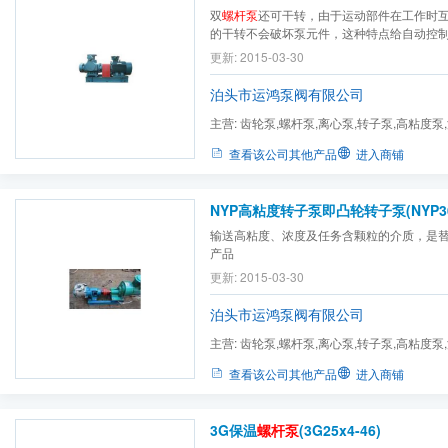
双
螺杆泵
还可干转，由于运动部件在工作时
的干转不会破坏泵元件，这种特点给自动控
的方便，但干运转时间受多种因素限制，一
更新: 2015-03-30
泊头市运鸿泵阀有限公司
主营:
齿轮泵,螺杆泵,离心泵,转子泵,高粘度泵
弧泵,不锈钢泵,磁力泵,...
查看该公司其他产品
进入商铺
NYP高粘度转子泵即凸轮转子泵(NYP30/
输送高粘度、浓度及任务含颗粒的介质，是
产品
更新: 2015-03-30
泊头市运鸿泵阀有限公司
主营:
齿轮泵,螺杆泵,离心泵,转子泵,高粘度泵
弧泵,不锈钢泵,磁力泵,...
查看该公司其他产品
进入商铺
3G保温
螺杆泵
(3G25x4-46)