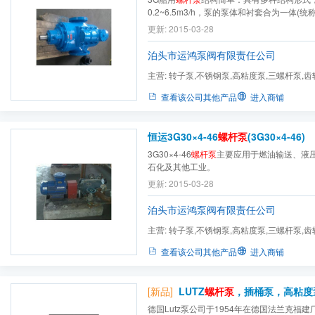
0.2~6.5m3/h，泵的泵体和衬套合为一体(
密封。
更新: 2015-03-28
泊头市运鸿泵阀有限责任公司
主营:
转子泵,不锈钢泵,高粘度泵,三螺杆泵,齿
泵,螺杆泵,单螺杆泵,凸轮...
查看该公司其他产品
进入商铺
恒运3G30×4-46
螺杆泵
(3G30×4-46)
3G30×4-46
螺杆泵
主要应用于燃油输送、液
石化及其他工业。
更新: 2015-03-28
泊头市运鸿泵阀有限责任公司
主营:
转子泵,不锈钢泵,高粘度泵,三螺杆泵,齿
泵,螺杆泵,单螺杆泵,凸轮...
查看该公司其他产品
进入商铺
[新品]
LUTZ
螺杆泵
，插桶泵，高粘度泵
德国Lutz泵公司于1954年在德国法兰克福建