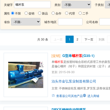
关键字
类别
子类别
属性
不限
促销
新品
合作
代理
二手
省份
城市/地区
公司名称
共 30 条
上一页
1
2
下一页
到第
[促销]
G型单
螺杆泵
(G35-1)
单
螺杆泵
是按迥转啮合容积式原理工作的新型
是偏心螺杆（转子）和固定的衬套（定子）.
几何开头分别形成单独的密封容腔.介质由轴
更新: 2015-09-30
部流速代低,容积保持不变.压力稳定,因而不
级泵的输出压力为0.6Mpa,扬程60m（清水）,
泊头市金弘泵业制造有限公司
主营:
不锈钢齿轮泵,螺杆泵,罗茨泵,沥青保温泵
度泵,圆弧齿轮泵,热油泵,泊...
查看该公司其他产品
进入商铺
DBY不锈钢电动隔膜泵