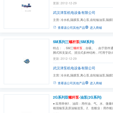
化学腐蚀物质。适用温度≤120℃、粘度3-760
更新: 2012-12-29
≤4.0Mpa。 SPF系列三
螺杆泵
作为燃油的输
用于油料运输及加注，以及工业方面的管道
武汉津泵机电设备有限公司
种液压...
主营:
冷水机,隔膜泵,离心泵,齿轮输油泵,隔膜
污泵,高（低）压隔膜泵,...
查看该公司其他产品
进入商铺
SM系列三
螺杆泵
(SM系列)
特点： ．SM三
螺杆泵
，自吸。 ．由于部件
脚式和支架式、浸没式多种结构，i可用于卧
装。 ．根据所输送介质需要还可提供加热或
更新: 2012-12-29
武汉津泵机电设备有限公司
主营:
冷水机,隔膜泵,离心泵,齿轮输油泵,隔膜
污泵,高（低）压隔膜泵,...
查看该公司其他产品
进入商铺
2G系列双
螺杆泵
-油泵(2G系列)
● 应用举例1、油田：用作油、气、水、微
相混输泵及原油输送泵。2、造般业：用作船
舱及污水处理，主机润滑泵，燃料油泵。3、