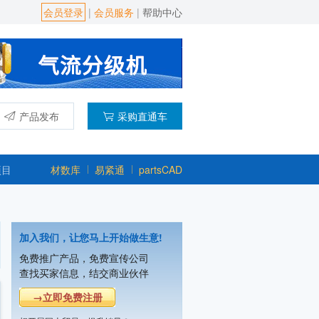
会员登录
|
会员服务
|
帮助中心
产品发布
采购直通车
项目
材数库
易紧通
partsCAD
加入我们，让您马上开始做生意!
上海宿嘉粉体机械设备有限公司
免费推广产品，免费宣传公司
主营产品：混合机,粉碎机,振动筛,输送
查找买家信息，结交商业伙伴
重庆帕泰克机械设备制造有限公司
→立即免费注册
主营产品：立式旋转挤出机,滚圆机,挤出