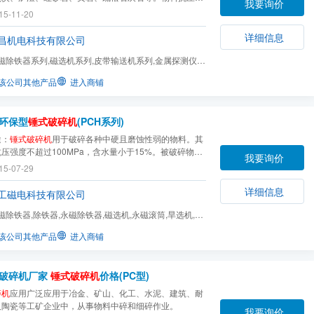
我要询价
100MPa，表面水份不大于15%。该设备可根据用户要
15-11-20
间隙，改变出料粒度，以满足不同用户的不同需求。
详细信息
昌机电科技有限公司
磁除铁器系列,磁选机系列,皮带输送机系列,金属探测仪系
系列,螺旋输送机...
该公司其他产品
进入商铺
环保型
锤式破碎机
(PCH系列)
途：
锤式破碎机
用于破碎各种中硬且磨蚀性弱的物料。其
压强度不超过100MPa，含水量小于15%。被破碎物料
我要询价
盐、石膏、砖瓦、石灰石等。还用于破碎纤维结构、弹性
15-07-29
较强的碎木头、纸张或破碎石棉水泥的废料以回收石棉纤
。
详细信息
工磁电科技有限公司
磁除铁器,除铁器,永磁除铁器,磁选机,永磁滚筒,旱选机,金
电子皮带秤,电...
该公司其他产品
进入商铺
破碎机厂家
锤式破碎机
价格(PC型)
碎机
应用广泛应用于冶金、矿山、化工、水泥、建筑、耐
及陶瓷等工矿企业中，从事物料中碎和细碎作业。
我要询价