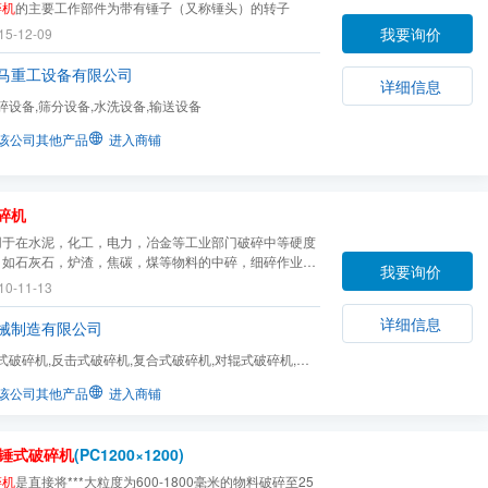
碎机
的主要工作部件为带有锤子（又称锤头）的转子
我要询价
15-12-09
马重工设备有限公司
详细信息
碎设备,筛分设备,水洗设备,输送设备
该公司其他产品
进入商铺
碎机
用于在水泥，化工，电力，冶金等工业部门破碎中等硬度
，如石灰石，炉渣，焦碳，煤等物料的中碎，细碎作业。
我要询价
料的***大抗压强度不超过150kg/cm2。
10-11-13
详细信息
械制造有限公司
式破碎机,反击式破碎机,复合式破碎机,对辊式破碎机,输
筛,给料机,制砂机...
该公司其他产品
进入商铺
锤式破碎机
(PC1200×1200)
碎机
是直接将***大粒度为600-1800毫米的物料破碎至25