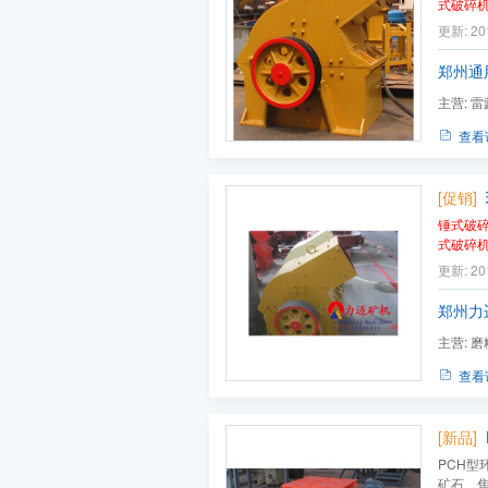
式破碎
碎比大
更新: 20
碎机
用
郑州通
主营:
雷
三环中速
查看
[促销]
锤式破
式破碎
碎比大
更新: 20
碎机
用
超过10
郑州力
垩、...
主营:
磨
查看
[新品]
PCH型
矿石、