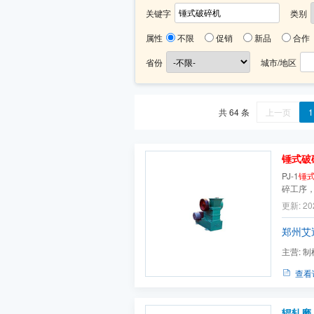
关键字
类别
属性
不限
促销
新品
合作
省份
城市/地区
共 64 条
上一页
1
锤式破
PJ-1
锤
碎工序
更新: 20
郑州艾
主营:
制
快速取
查看
辊轧磨