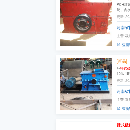
PCH
硬，含
业中，
更新: 20
矿物。
河南省
主营:
破
粉机,球磨
查看
[新品]
环
锤式
10%-
用于矿
更新: 20
硬度及
河南省
主营:
破
粉机,球磨
查看
锤式破