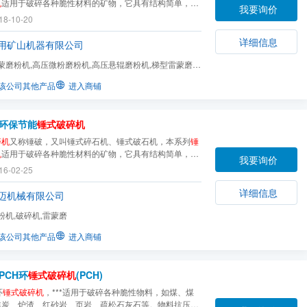
机
适用于破碎各种脆性材料的矿物，它具有结构简单，破
我要询价
，生产效率高等特点，可作干、湿两种形式破碎，
锤式破
18-10-20
于破碎各种中硬且磨蚀性若得物料。
详细信息
用矿山机器有限公司
蒙磨粉机,高压微粉磨粉机,高压悬辊磨粉机,梯型雷蒙磨,
磨粉机,节能球磨机...
该公司其他产品
进入商铺
环保节能
锤式破碎机
碎机
又称锤破，又叫锤式碎石机、锤式破石机，本系列
锤
机
适用于破碎各种脆性材料的矿物，它具有结构简单，破
我要询价
，生产效率高等特点，可作干、湿两种形式破碎，
锤式破
16-02-25
于破碎各种中硬且磨蚀性若得物料。其物料的抗压强度不
0MPa，含水率小于15%。被破碎物料为煤，盐，白
详细信息
迈机械有限公司
粉机,破碎机,雷蒙磨
该公司其他产品
进入商铺
PCH环
锤式破碎机
(PCH)
环
锤式破碎机
，***适用于破碎各种脆性物料，如煤、煤
焦炭、炉渣、红砂岩、页岩、疏松石灰石等。物料抗压强