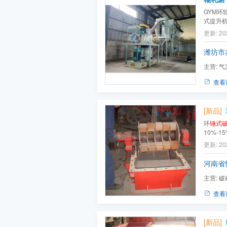
GYM
式提升
旋风集
更新: 20
过主轴
道内滚动
潍坊市
主营:
气
碎机,电池
查看
[新品]
环
锤式
10%-
用于矿
更新: 20
硬度及
河南省
主营:
破
粉机,球磨
查看
[新品]