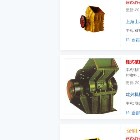
锤式破
更新: 20
上海山
主营:
破
查看
锤式破
本机适
的物料
被破碎物
更新: 20
建兴机
主营:
颚
送机,振动
查看
[促销]
锤式破