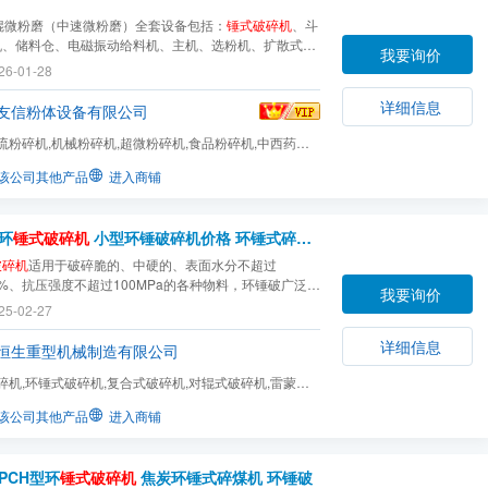
环辊微粉磨（中速微粉磨）全套设备包括：
锤式破碎机
、斗
机、储料仓、电磁振动给料机、主机、选粉机、扩散式双
我要询价
粉器、脉冲式除尘器、高压风机、消声器。主机电动机通
26-01-28
及各层转盘旋转，转盘通过柱销带动几十个环辊在磨环滚
并旋转。大块物料经破碎机破碎成小颗粒后由提升机...
详细信息
友信粉体设备有限公司
流粉碎机,机械粉碎机,超微粉碎机,食品粉碎机,中西药粉
材料粉碎机,气流...
该公司其他产品
进入商铺
环
锤式破碎机
小型环锤破碎机价格 环锤式碎煤机
破碎机
适用于破碎脆的、中硬的、表面水分不超过
15%、抗压强度不超过100MPa的各种物料，环锤破广泛适
我要询价
山、水泥、煤炭、冶金、建材、公路、燃化等部门对中等
25-02-27
脆性物料进行细碎。
详细信息
恒生重型机械制造有限公司
碎机,环锤式破碎机,复合式破碎机,对辊式破碎机,雷蒙磨
机,石料生产线,制...
该公司其他产品
进入商铺
PCH型环
锤式破碎机
焦炭环锤式碎煤机 环锤破