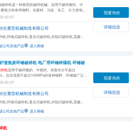
环锤破碎机是一种新型的破碎机械。适用于破碎脆性、中
水量较少的各种物料。在建材、冶金、化工、火力发电工
我要询价
主要用于破碎煤、煤矸石、沙岩、页岩、石灰石、石膏等
25-02-27
详细信息
恒生重型机械制造有限公司
碎机,环锤式破碎机,复合式破碎机,对辊式破碎机,雷蒙磨
机,石料生产线,制...
该公司其他产品
进入商铺
炉渣焦炭环锤破碎机 电厂用环锤碎煤机 环锤破
破碎机
适用于破碎脆的、中硬的、表面水分不超过
15%、抗压强度不超过100MPa的各种物料，环锤破广泛适
我要询价
山、水泥、煤炭、冶金、建材、公路、燃化等部门对中等
25-02-27
脆性物料进行细碎。
详细信息
恒生重型机械制造有限公司
碎机,环锤式破碎机,复合式破碎机,对辊式破碎机,雷蒙磨
机,石料生产线,制...
该公司其他产品
进入商铺
碎机