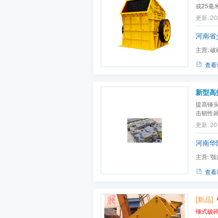
或25毫
化工、
更新: 20
炉渣、
河南省
主营:
破
机,雷蒙磨
查看
新型高
提高锤
击韧性
度和良
更新: 20
械针对遇
严重恶化
河南华
主营:
颚
对辊破碎机
查看
[新品]
锤式破