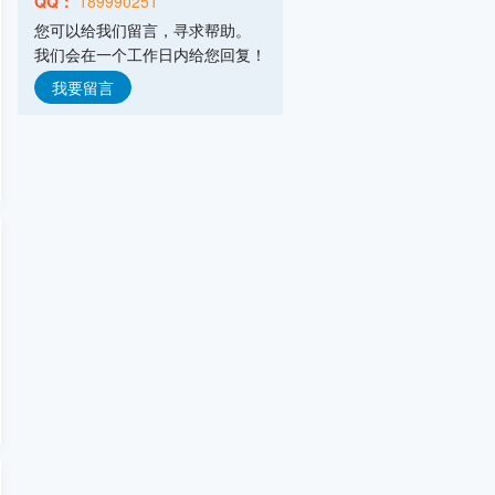
QQ：
189990251
山东埃尔派粉体科技股份有限公司
您可以给我们留言，寻求帮助。
主营产品：粉体技术,粉体装备
我们会在一个工作日内给您回复！
弗格森输送机械(常州)有限公司
主营产品：气力输送,拆包投料,配料系统
我要留言
意德机械科技(安丘)有限公司
主营产品：废旧电池回收处理设备,气流
山东摩克立粉体技术设备有限公司
主营产品：气流粉碎机,气流分级机,气流
南通罗斯混合设备有限公司
主营产品：高剪切混合乳化机,静式混合
浙江力普粉碎设备有限公司
主营产品：超细粉碎设备,粗中粉碎设备,
上海宿嘉粉体机械设备有限公司
主营产品：混合机,粉碎机,振动筛,输送
重庆帕泰克机械设备制造有限公司
主营产品：立式旋转挤出机,滚圆机,挤出
潍坊市友信粉体设备有限公司
主营产品：气流粉碎机,机械粉碎机,超微