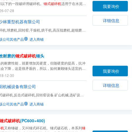
米以下的一段破碎用破碎机。
锤式破碎机
适用于在水泥、
我要询价
电力、冶金等工业部门破碎中等硬度的物料，如石灰石、
26-07-28
焦碳、煤等物料的中碎和细碎作业。
详细信息
少林重型机器有限公司
碎机,球磨机,回转窑,干燥机,烘干机,高压辊磨机,超细磨粉
粉机,分级机,提...
该公司其他产品
进入商铺
效耐磨的
锤式破碎机
锤头
头的耐磨性能，就要增加其硬度，但随硬度的提高，抗冲
就会下降，这是很矛盾的，所以，如何兼顾锤头适宜的硬
我要询价
好的抗冲击韧性是提高锤头耐磨性能的关键。我们华阳机
18-12-30
到石灰石中SiO2含量高或者结晶尺寸偏大时，锤头寿命
，破碎成本急剧增高，成功研发又一力作“大金牙”...
详细信息
阳机械设备有限公司
式破碎机,反击式破碎机,回转窑设备,矿山机械,选矿设备,
,双辊破碎机,齿...
该公司其他产品
进入商铺
锤式破碎机
(PC600×400)
碎机
又称锤破，又叫锤式碎石机、锤式破石机，本系列
锤