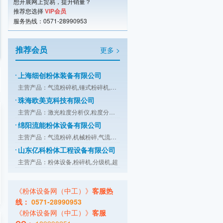
潍坊市友信粉体设备有限公司
想开展网上贸易，提升销量？
推荐您选择
VIP会员
主营产品：气流粉碎机,机械粉碎机,超微
服务热线：0571-28990953
江阴市天勤机械制造有限公司
主营产品：涡轮粉碎机,高效粉碎机,万能
推荐会员
更多 >
上海细创粉体装备有限公司
主营产品：气流粉碎机,锤式粉碎机,分级
珠海欧美克科技有限公司
主营产品：激光粒度分析仪,粒度分析仪,
绵阳流能粉体设备有限公司
主营产品：气流粉碎,机械粉碎,气流分级
山东亿科粉体工程设备有限公司
主营产品：粉体设备,粉碎机,分级机,超
康柏斯粉粒体输送系统（北京）有限公司
主营产品：喂料与配料系统,干燥与冷却,
桂林鸿程矿山设备制造有限责任公司
主营产品：HLM系列立式磨,HLMX系列超细
《粉体设备网（中工）》
客服热
广东智子智能技术有限公司
线：
0571-28990953
主营产品：拆包,投料,输送,储存,计量,
《粉体设备网（中工）》
客服