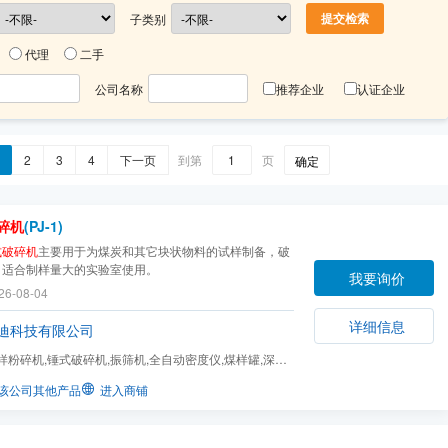
子类别
代理
二手
公司名称
推荐企业
认证企业
2
3
4
下一页
到第
页
确定
碎机
(PJ-1)
式破碎机
主要用于为煤炭和其它块状物料的试样制备，破
，适合制样量大的实验室使用。
我要询价
26-08-04
详细信息
迪科技有限公司
样粉碎机,锤式破碎机,振筛机,全自动密度仪,煤样罐,深孔
样装置
该公司其他产品
进入商铺