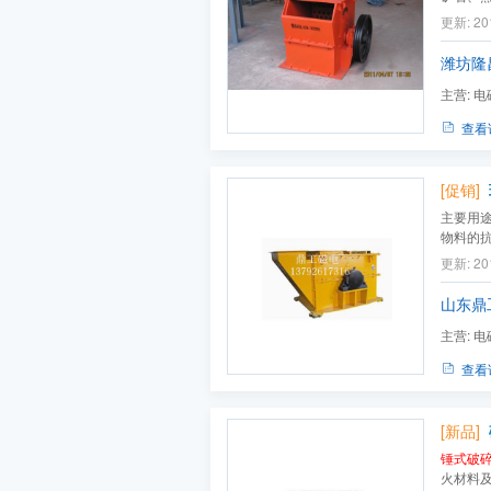
度不超过
更新: 20
求调整
潍坊隆
主营:
电
列,破碎机
查看
[促销]
主要用
物料的抗
为煤、
更新: 20
和韧性
维等等
山东鼎
主营:
电
属探测仪,
查看
[新品]
锤式破
火材料