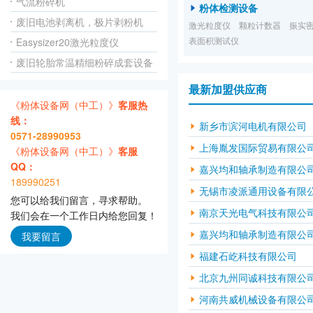
气流粉碎机
粉体检测设备
废旧电池剥离机，极片剥粉机
激光粒度仪
颗粒计数器
振实
表面积测试仪
Easysizer20激光粒度仪
废旧轮胎常温精细粉碎成套设备
最新加盟供应商
《粉体设备网（中工）》
客服热
线：
新乡市滨河电机有限公司
0571-28990953
上海胤发国际贸易有限公
《粉体设备网（中工）》
客服
QQ：
嘉兴均和轴承制造有限公
189990251
无锡市凌派通用设备有限
您可以给我们留言，寻求帮助。
南京天光电气科技有限公
我们会在一个工作日内给您回复！
嘉兴均和轴承制造有限公
我要留言
福建石屹科技有限公司
北京九州同诚科技有限公
河南共威机械设备有限公