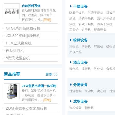
自动投料系统
干燥设备
自动投料系统具有自动化
喷雾干燥机
气流干燥机
微波
的、程度高，操作简单，
燥机
沸腾干燥机
流化床干燥
环保卫生，投...
[详细]
燥机
箱式干燥机
冷冻干燥机
GFSJ系列高效粉碎机
工业炉
烘干机
配套设备
JCL320双轴微粉碎机
粉碎设备
HLM立式磨粉机
粉碎机
研磨机
球磨机
破碎
自动拆包机
关联产品
V型高效混合机
混合设备
混合机
搅拌机
乳化机
分散
新品推荐
更多 >>
分离设备
JYW型挤出滚圆一体式制
粉料、溶剂等经过混合机
过滤材料
压滤机
离心机
过
工序制成一批含水份的不
规则湿团状，...
[详细]
成型设备
造粒设备
颗粒机
ZDM 高效振动微米粉碎机