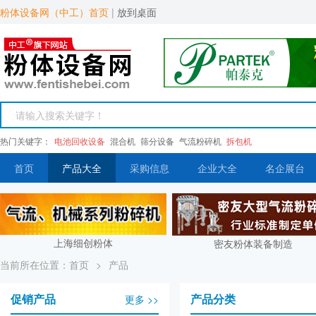
粉体设备网（中工）首页
|
放到桌面
热门关键字：
电池回收设备
混合机
筛分设备
气流粉碎机
拆包机
首页
产品大全
采购信息
企业大全
名企展台
上海细创粉体
密友粉体装备制造
当前所在位置：
首页
>
产品
促销产品
产品分类
更多 >>